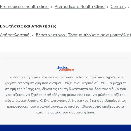
Αρθροπλαστική γόνατος
Αρθροπλαστική ισχίου
Ορθοπαιδικοί και Ορθοπαιδικοί Χειρουργοί στου Γκύζη
Premedicare health clinic
Premedicare Health Clinic
Center NT-
Ορθοπαιδικοί και Ορθοπαιδικοί Χειρουργοί στη Νέα φιλοθέη
CardioMetabolics
Bioclab Ιδιωτικά Πολυιατρεία
Ιάζω
Ορθοπαιδικοί και Ορθοπαιδικοί Χειρουργοί στο Κολωνάκι
Ερωτήσεις και Απαντήσεις
Ορθοπαιδικοί και Ορθοπαιδικοί Χειρουργοί στην Κυψέλη
Ορθοπαιδικοί και Ορθοπαιδικοί Χειρουργοί στην Καισαριανή
Αρθροπλαστική
Βλαστοκύτταρα (Πλάσμα πλούσιο σε αιμοπετάλια)
Ορθοπαιδικοί και Ορθοπαιδικοί Χειρουργοί στα Εξάρχεια
Ορθοπαιδικοί και Ορθοπαιδικοί Χειρουργοί στην Αλεξανδρούπολη
Ορθοπαιδικοί και Ορθοπαιδικοί Χειρουργοί στο Παγκράτι
Ορθοπαιδικοί και Ορθοπαιδικοί Χειρουργοί στο Γαλάτσι
Το doctoranytime είναι ένα end-to-end solution που υποστηρίζει τον
χρήστη από τη στιγμή που αντιμετωπίζει ένα ιατρικό σύμπτωμα μέχρι τη
στιγμή της λύσης του, δίνοντας του τη δυνατότητα να βρεί τον ειδικό που
χρειάζεται, να ζητήσει καθοδήγηση μέσω chat και να μιλήσει μαζί του
μέσω βιντεοκλήσης. Ο Dr. Ιωαννιδης A. Κυριακος έχει συμπληρώσει τις
πληροφορίες που αναγράφονται, οι οποίες τίθενται υπό επεξεργασία
από την ομάδα του doctoranytime.