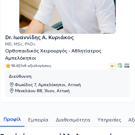
Dr. Ιωαννίδης A. Κυριάκος
MD, MSc, PhDc
Ορθοπαιδικός Χειρουργός - Αθλητίατρος
Αμπελόκηποι
|
10.0
148 αξιολογήσεις
15 '
Διεύθυνση
Φωκίδος 7, Αμπελόκηποι, Αττική
Μενελάου 88, Ίλιον, Αττική
Προφίλ
Εμπειρία
Διαθεσιμότητα
Υπηρεσίες
Αξ