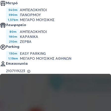
Μετρό
ΑΜΠΕΛΌΚΗΠΟΙ
540m
ΠΑΝΌΡΜΟΥ
590m
ΜΈΓΑΡΟ ΜΟΥΣΙΚΉΣ
1,37km
Λεωφορείο
ΑΜΠΕΛΟΚΗΠΟΙ
80m
ΚΑΡΑΝΙΚΑ
180m
ΖΕΡΒΑ
210m
Parking
EASY PARKING
130m
ΜΕΓΆΡΟ ΜΟΥΣΙΚΉΣ ΑΘΗΝΏΝ
1,13km
Επικοινωνία
2107119223