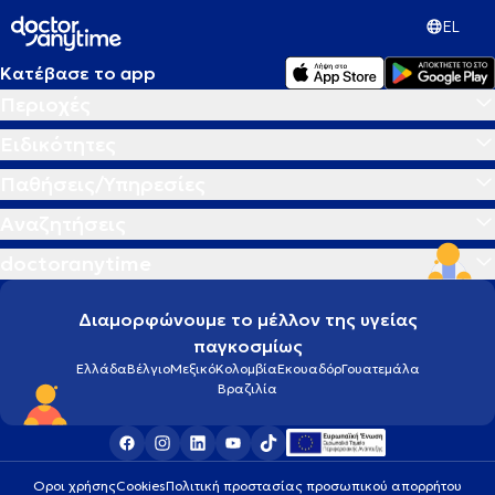
EL
Κατέβασε το app
Περιοχές
Ειδικότητες
Παθήσεις/Υπηρεσίες
Αναζητήσεις
doctoranytime
Διαμορφώνουμε το μέλλον της υγείας
παγκοσμίως
Ελλάδα
Βέλγιο
Μεξικό
Κολομβία
Εκουαδόρ
Γουατεμάλα
Βραζιλία
Οροι χρήσης
Cookies
Πολιτική προστασίας προσωπικού απορρήτου