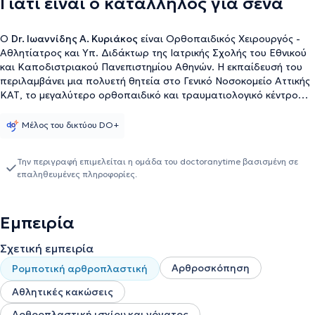
Γιατί είναι ο κατάλληλος για σένα
Ο
Dr. Ιωαννίδης Α. Κυριάκος
είναι Ορθοπαιδικός Χειρουργός -
Αθλητίατρος και Υπ. Διδάκτωρ της Ιατρικής Σχολής του Εθνικού
και Καποδιστριακού Πανεπιστημίου Αθηνών. Η εκπαίδευσή του
περιλαμβάνει μια πολυετή θητεία στο Γενικό Νοσοκομείο Αττικής
ΚΑΤ, το μεγαλύτερο ορθοπαιδικό και τραυματιολογικό κέντρο
στην Ελλάδα, όπου απέκτησε εξαιρετική εμπειρία σε ένα ευρύ
φάσμα περιστατικών και τεχνικών.
Μέλος του δικτύου DO+
Την περιγραφή επιμελείται η ομάδα του doctoranytime βασισμένη σε
επαληθευμένες πληροφορίες.
Εμπειρία
Σχετική εμπειρία
Αρθροσκόπηση
Ρομποτική αρθροπλαστική
Αθλητικές κακώσεις
Αρθροπλαστική ισχίου και γόνατος