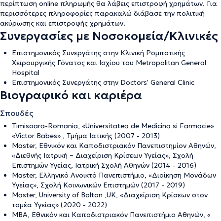
περίπτωση online πληρωμής θα λάβεις επιστροφή χρημάτων. Για
περισσότερες πληροφορίες παρακαλώ διάβασε την
πολιτική
ακύρωσης και επιστροφής χρημάτων
.
Συνεργασίες με Νοσοκομεία/Κλινικές
Επιστημονικός Συνεργάτης στην Κλινική Ρομποτικής
Χειρουργικής Γόνατος και Ισχίου του Metropolitan General
Hospital
Επιστημονικός Συνεργάτης στην Doctors' General Clinic
Βιογραφικό και καριέρα
Σπουδές
Timisoara-Romania, «Universitatea de Medicina si Farmacie»
«Victor Babes» , Τμήμα Ιατικής (2007 - 2013)
Master, Εθνικόν και Καποδιστριακόν Πανεπιστημίον Αθηνών,
«Διεθνής Ιατρική – Διαχείριση Κρίσεων Υγείας», Σχολή
Επιστημών Υγείας, Ιατρική Σχολή Αθηνών (2014 - 2016)
Master, Ελληνικό Ανοικτό Πανεπιστήμιο, «Διοίκηση Μονάδων
Υγείας», Σχολή Κοινωνικών Επιστημών (2017 - 2019)
Master, University of Bolton ,UK, «Διαχείριση Κρίσεων στον
τομέα Υγείας» (2020 - 2022)
MBA, Εθνικόν και Καποδιστριακόν Πανεπιστήμιο Αθηνών, «