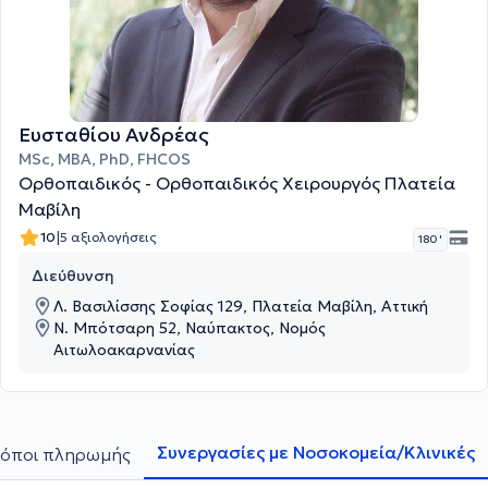
Ευσταθίου Ανδρέας
MSc, MBA, PhD, FHCOS
Ορθοπαιδικός - Ορθοπαιδικός Χειρουργός Πλατεία
Μαβίλη
|
10
5 αξιολογήσεις
180 '
Διεύθυνση
Λ. Βασιλίσσης Σοφίας 129, Πλατεία Μαβίλη, Αττική
Ν. Μπότσαρη 52, Ναύπακτος, Νομός
Αιτωλοακαρνανίας
Συνεργασίες με Νοσοκομεία/Κλινικές
όποι πληρωμής