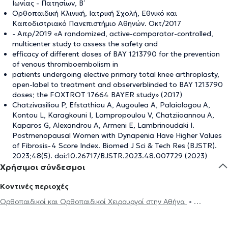
Ιωνίας - Πατησίων, Β΄
Ορθοπαιδική Κλινική, Ιατρική Σχολή, Εθνικό και
Καποδιστριακό Πανεπιστήμιο Αθηνών. Οκτ/2017
- Απρ/2019 «A randomized, active-comparator-controlled,
multicenter study to assess the safety and
efficacy of different doses of BAY 1213790 for the prevention
of venous thromboembolism in
patients undergoing elective primary total knee arthroplasty,
open-label to treatment and observerblinded to BAY 1213790
doses; the FOXTROT 17664 BAYER study» (2017)
Chatzivasiliou P, Efstathiou A, Augoulea A, Palaiologou A,
Kontou L, Karagkouni I, Lampropoulou V, Chatziioannou A,
Kaparos G, Alexandrou A, Armeni E, Lambrinoudaki I.
Postmenopausal Women with Dynapenia Have Higher Values
of Fibrosis-4 Score Index. Biomed J Sci & Tech Res (BJSTR).
2023;48(5). doi:10.26717/BJSTR.2023.48.007729 (2023)
Χρήσιμοι σύνδεσμοι
Κοντινές περιοχές
Ορθοπαιδικοί και Ορθοπαιδικοί Χειρουργοί στην Αθήνα
Ορθοπαιδικοί και Ορθοπαιδικοί Χειρουργοί στους Αμπελόκηπους
Ορθοπαιδικοί και Ορθοπαιδικοί Χειρουργοί στου Γουδή