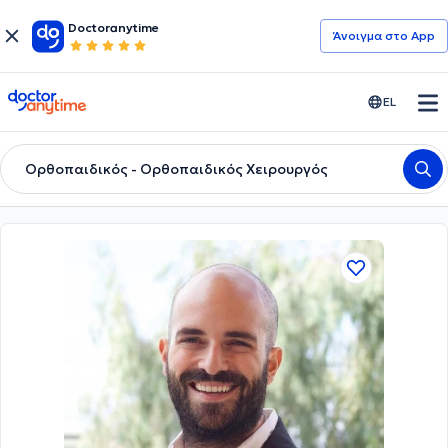
Doctoranytime
Άνοιγμα στο App
doctoranytime
EL
Ορθοπαιδικός - Ορθοπαιδικός Χειρουργός