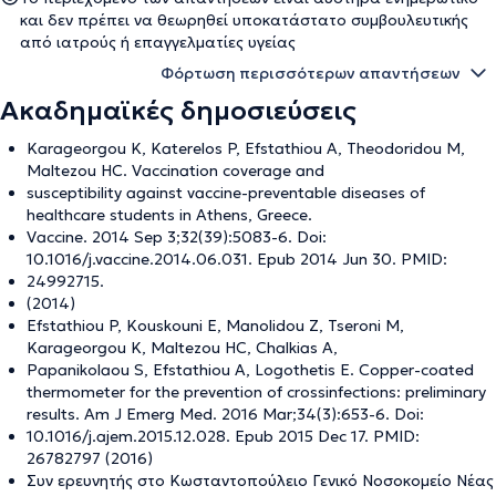
και δεν πρέπει να θεωρηθεί υποκατάστατο συμβουλευτικής
από ιατρούς ή επαγγελματίες υγείας
Φόρτωση περισσότερων απαντήσεων
Ακαδημαϊκές δημοσιεύσεις
Karageorgou K, Katerelos P, Efstathiou A, Theodoridou M,
Maltezou HC. Vaccination coverage and
susceptibility against vaccine-preventable diseases of
healthcare students in Athens, Greece.
Vaccine. 2014 Sep 3;32(39):5083-6. Doi:
10.1016/j.vaccine.2014.06.031. Epub 2014 Jun 30. PMID:
24992715.
(2014)
Efstathiou P, Kouskouni E, Manolidou Z, Tseroni M,
Karageorgou K, Maltezou HC, Chalkias A,
Papanikolaou S, Efstathiou A, Logothetis E. Copper-coated
thermometer for the prevention of crossinfections: preliminary
results. Am J Emerg Med. 2016 Mar;34(3):653-6. Doi:
10.1016/j.ajem.2015.12.028. Epub 2015 Dec 17. PMID:
26782797 (2016)
Συν ερευνητής στο Κωσταντοπούλειο Γενικό Νοσοκομείο Νέας