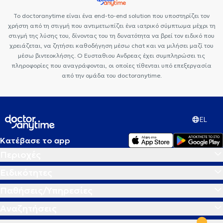
Το doctoranytime είναι ένα end-to-end solution που υποστηρίζει τον
χρήστη από τη στιγμή που αντιμετωπίζει ένα ιατρικό σύμπτωμα μέχρι τη
στιγμή της λύσης του, δίνοντας του τη δυνατότητα να βρεί τον ειδικό που
χρειάζεται, να ζητήσει καθοδήγηση μέσω chat και να μιλήσει μαζί του
μέσω βιντεοκλήσης. Ο Ευσταθιου Ανδρεας έχει συμπληρώσει τις
πληροφορίες που αναγράφονται, οι οποίες τίθενται υπό επεξεργασία
από την ομάδα του doctoranytime.
EL
Κατέβασε το app
Περιοχές
Ειδικότητες
Παθήσεις/Υπηρεσίες
Αναζητήσεις