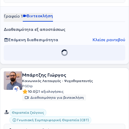
explorative minds: A co-operative inquiry of HELASYTH on its’
members systemic identity», η οποία διερευνά τον τρόπο με τον
οποίο οι συστημικοί θεραπευτές αντιλαμβάνονται την
Βιντεοκλήση
Γραφείο 1
επαγγελματική τους ταυτότητα και τις προκλήσεις της.
Διαθεσιμότητα εξ αποστάσεως
Επόμενη διαθεσιμότητα
Κλείσε ραντεβού
Μπάρτζης Γιώργος
Κοινωνικός Λειτουργός - Ψυχοθεραπευτής
PGDip
|
10.0
21 αξιολογήσεις
Διαθεσιμότητα για βιντεοκλήση
Θεραπεία ζεύγους
Γνωσιακή Συμπεριφορική Θεραπεία (CBT)