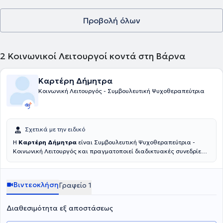
Προβολή όλων
2
Κοινωνικοί Λειτουργοί κοντά στη Βάρνα
Καρτέρη Δήμητρα
Κοινωνική Λειτουργός - Συμβουλευτική Ψυχοθεραπεύτρια
Σχετικά με την ειδικό
Η
Καρτέρη Δήμητρα
είναι Συμβουλευτική Ψυχοθεραπεύτρια -
Κοινωνική Λειτουργός και πραγματοποιεί διαδικτυακές συνεδρίες.
Αφού ολοκλήρωσε τις σπουδές της στο Ανώτατο Τεχνολογικό
Εκπαιδευτικό Ίδρυμα Πάτρας, έλαβε παράλληλα άδεια ασκήσεως
επαγγέλματος Κοινωνικού Λειτουργού. Συνέχισε την εκπαίδευσή της
Βιντεοκλήση
Γραφείο 1
στην Εταιρία Ομαδικής και Οικογενειακής Ψυχοθεραπείας με
αντικείμενο την Ομαδική και Οικογενειακή Ψυχοθεραπεία καθώς
και τη Θεραπεία Ζεύγους. Επιπλέον, έχει ολοκληρώσει το
Διαθεσιμότητα εξ αποστάσεως
πρόγραμμα του Ψυχιατρικού Νοσοκομείου Αττικής (ΨΝΑ) του 18
ΑΝΩ με θέμα "Θεραπευτική Αντιμετώπιση των Εξαρτήσεων", καθώς