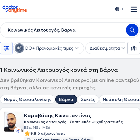
doctoranytime
EL
Κοινωνικός Λειτουργός, Βάρνα
DO+ Προνομιακές τιμές
Διαθεσιμότητα
Υ
1
Κοινωνικός Λειτουργός κοντά στη Βάρνα
Δεν βρέθηκαν Κοινωνικοί Λειτουργοί με online ραντεβού
στη Βάρνα, αλλά σε κοντινές περιοχές.
Νομός Θεσσαλονίκης
Βάρνα
Συκιές
Νεάπολη Θεσσα
Καραβάσης Κωνσταντίνος
Κοινωνικός Λειτουργός - Συστημικός Ψυχοθεραπευτής
BSc, MSc, MEd
|
9.8
6 αξιολογήσεις
Διαθεσιμότητα για βιντεοκλήση