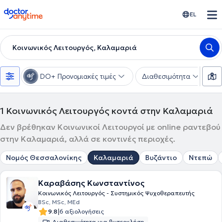
doctoranytime
EL
Κοινωνικός Λειτουργός, Καλαμαριά
DO+ Προνομιακές τιμές
Διαθεσιμότητα
Υ
1
Κοινωνικός Λειτουργός κοντά στην Καλαμαριά
Δεν βρέθηκαν Κοινωνικοί Λειτουργοί με online ραντεβού
στην Καλαμαριά, αλλά σε κοντινές περιοχές.
Νομός Θεσσαλονίκης
Καλαμαριά
Βυζάντιο
Ντεπώ
Καραβάσης Κωνσταντίνος
Κοινωνικός Λειτουργός - Συστημικός Ψυχοθεραπευτής
BSc, MSc, MEd
|
9.8
6 αξιολογήσεις
Διαθεσιμότητα για βιντεοκλήση