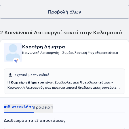
Προβολή όλων
2
Κοινωνικοί Λειτουργοί κοντά στην Καλαμαριά
Καρτέρη Δήμητρα
Κοινωνική Λειτουργός - Συμβουλευτική Ψυχοθεραπεύτρια
Σχετικά με την ειδικό
Η
Καρτέρη Δήμητρα
είναι Συμβουλευτική Ψυχοθεραπεύτρια -
Κοινωνική Λειτουργός και πραγματοποιεί διαδικτυακές συνεδρίες.
Αφού ολοκλήρωσε τις σπουδές της στο Ανώτατο Τεχνολογικό
Εκπαιδευτικό Ίδρυμα Πάτρας, έλαβε παράλληλα άδεια ασκήσεως
επαγγέλματος Κοινωνικού Λειτουργού. Συνέχισε την εκπαίδευσή της
Βιντεοκλήση
Γραφείο 1
στην Εταιρία Ομαδικής και Οικογενειακής Ψυχοθεραπείας με
αντικείμενο την Ομαδική και Οικογενειακή Ψυχοθεραπεία καθώς
και τη Θεραπεία Ζεύγους. Επιπλέον, έχει ολοκληρώσει το
Διαθεσιμότητα εξ αποστάσεως
πρόγραμμα του Ψυχιατρικού Νοσοκομείου Αττικής (ΨΝΑ) του 18
ΑΝΩ με θέμα "Θεραπευτική Αντιμετώπιση των Εξαρτήσεων", καθώς