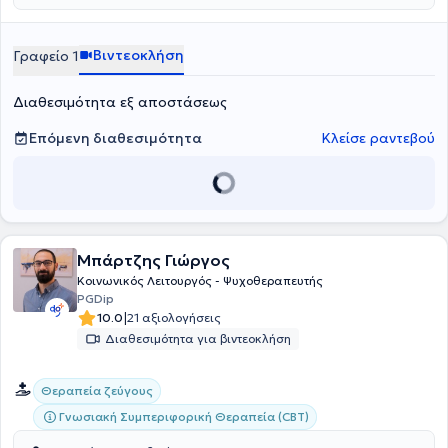
explorative minds: A co-operative inquiry of HELASYTH on its’
members systemic identity», η οποία διερευνά τον τρόπο με τον
οποίο οι συστημικοί θεραπευτές αντιλαμβάνονται την
Βιντεοκλήση
Γραφείο 1
επαγγελματική τους ταυτότητα και τις προκλήσεις της.
Διαθεσιμότητα εξ αποστάσεως
Επόμενη διαθεσιμότητα
Κλείσε ραντεβού
Μπάρτζης Γιώργος
Κοινωνικός Λειτουργός - Ψυχοθεραπευτής
PGDip
|
10.0
21 αξιολογήσεις
Διαθεσιμότητα για βιντεοκλήση
Θεραπεία ζεύγους
Γνωσιακή Συμπεριφορική Θεραπεία (CBT)