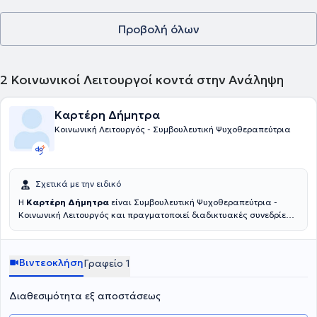
Προβολή όλων
2
Κοινωνικοί Λειτουργοί κοντά στην Ανάληψη
Καρτέρη Δήμητρα
Κοινωνική Λειτουργός - Συμβουλευτική Ψυχοθεραπεύτρια
Σχετικά με την ειδικό
Η
Καρτέρη Δήμητρα
είναι Συμβουλευτική Ψυχοθεραπεύτρια -
Κοινωνική Λειτουργός και πραγματοποιεί διαδικτυακές συνεδρίες.
Αφού ολοκλήρωσε τις σπουδές της στο Ανώτατο Τεχνολογικό
Εκπαιδευτικό Ίδρυμα Πάτρας, έλαβε παράλληλα άδεια ασκήσεως
επαγγέλματος Κοινωνικού Λειτουργού. Συνέχισε την εκπαίδευσή της
Βιντεοκλήση
Γραφείο 1
στην Εταιρία Ομαδικής και Οικογενειακής Ψυχοθεραπείας με
αντικείμενο την Ομαδική και Οικογενειακή Ψυχοθεραπεία καθώς
και τη Θεραπεία Ζεύγους. Επιπλέον, έχει ολοκληρώσει το
Διαθεσιμότητα εξ αποστάσεως
πρόγραμμα του Ψυχιατρικού Νοσοκομείου Αττικής (ΨΝΑ) του 18
ΑΝΩ με θέμα "Θεραπευτική Αντιμετώπιση των Εξαρτήσεων", καθώς