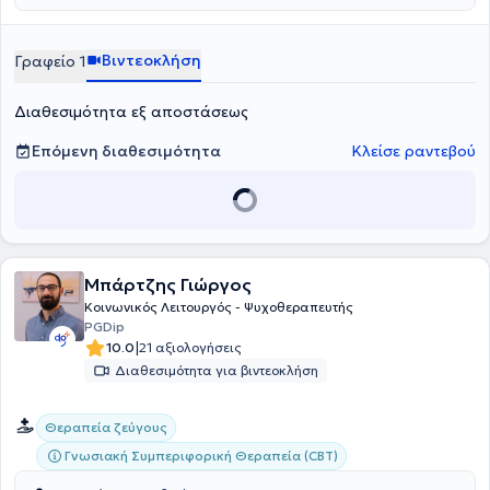
explorative minds: A co-operative inquiry of HELASYTH on its’
members systemic identity», η οποία διερευνά τον τρόπο με τον
οποίο οι συστημικοί θεραπευτές αντιλαμβάνονται την
Βιντεοκλήση
Γραφείο 1
επαγγελματική τους ταυτότητα και τις προκλήσεις της.
Διαθεσιμότητα εξ αποστάσεως
Επόμενη διαθεσιμότητα
Κλείσε ραντεβού
Μπάρτζης Γιώργος
Κοινωνικός Λειτουργός - Ψυχοθεραπευτής
PGDip
|
10.0
21 αξιολογήσεις
Διαθεσιμότητα για βιντεοκλήση
Θεραπεία ζεύγους
Γνωσιακή Συμπεριφορική Θεραπεία (CBT)