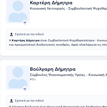
Καρτέρη Δήμητρα
Κοινωνική Λειτουργός - Συμβουλευτική Ψυχοθε
Σχετικά με την ειδικό
Η
Καρτέρη Δήμητρα
είναι Συμβουλευτική Ψυχοθεραπεύτρια - Κοινων
και πραγματοποιεί διαδικτυακές συνεδρίες. Αφού ολοκλήρωσε τις σπο
Ανώτατο Τεχνολογικό Εκπαιδευτικό Ίδρυμα Πάτρας, έλαβε παράλληλ
ασκήσεως επαγγέλματος Κοινωνικού Λειτουργού. Συνέχισε την εκπαίδ
Εταιρία Ομαδικής και Οικογενειακής Ψυχοθεραπείας με αντικείμενο 
και Οικογενειακή Ψυχοθεραπεία καθώς και τη Θεραπεία Ζεύγους. Επι
ολοκληρώσει το πρόγραμμα του Ψυχιατρικού Νοσοκομείου Αττικής (ΨΝ
Βούλγαρη Δήμητρα
με θέμα "Θεραπευτική Αντιμετώπιση των Εξαρτήσεων", καθώς έχει ο
Σύμβουλος Ψυxoσωματικής Υγείας - Κοινωνική 
την πρακτική της άσκηση στο τμήμα επανένταξης γυναικών και μητέρω
Επιπρόσθετα, εργάζεται σε Ξενώνα Ψυχοκοινωνικής Αποκατάστασης
MSc
αντιμετωπίζουν χρόνια προβλήματα ψυχικής υγείας και πραγματοποι
συγγενών - φροντιστών ατόμων με προβλήματα ψυχικής υγείας, συμβο
ψυχοεκπαιδευτικού περιεχομένου, ενώ παράλληλα, σπουδάζει ψυχολο
University of Essex. Τέλος, έχει συμμετάσχει σε προγράμματα που αφο
Επαγγελματικό Προσανατολισμό και το Πρόγραμμα Εκπαίδευσης Εκπ
Σχετικά με την ειδικό
Ενηλίκων και ασκεί Συμβουλευτική.
Η Δήμητρα Βούλγαρη είναι
Κοινωνική Λειτουργός και Σύμβουλος Ψ