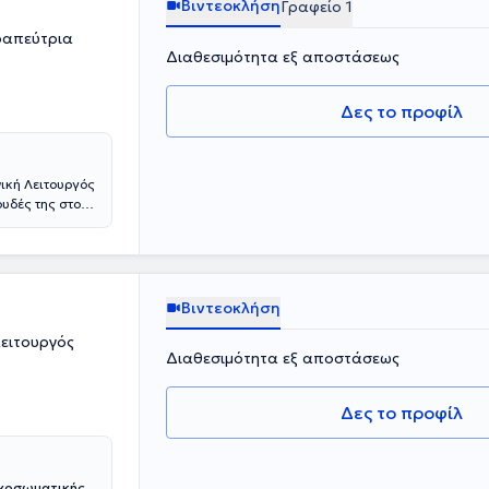
Βιντεοκλήση
Γραφείο 1
ραπεύτρια
Διαθεσιμότητα εξ αποστάσεως
Δες το προφίλ
ική Λειτουργός
υδές της στο
α άδεια
ευσή της στην
την Ομαδική
πλέον, έχει
Α) του 18 ΑΝΩ
Βιντεοκλήση
λοκληρώσει και
λειτουργός
ν του 18 ΑΝΩ.
Διαθεσιμότητα εξ αποστάσεως
 ατόμων που
εί ομάδες
υλευτικού και
Δες το προφίλ
γία στο
ρούν τον
αιδευτών
υχοσωματικής