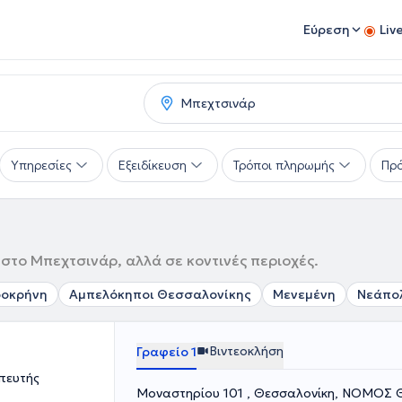
Εύρεση
Liv
Υπηρεσίες
Εξειδίκευση
Τρόποι πληρωμής
Πρό
 στο Μπεχτσινάρ, αλλά σε κοντινές περιοχές.
ροκρήνη
Αμπελόκηποι Θεσσαλονίκης
Μενεμένη
Νεάπο
Βιντεοκλήση
Γραφείο 1
πευτής
Μοναστηρίου 101 , Θεσσαλονίκη,