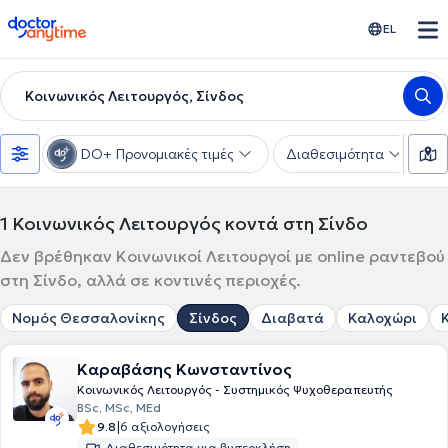
doctoranytime
EL
Κοινωνικός Λειτουργός, Σίνδος
DO+ Προνομιακές τιμές
Διαθεσιμότητα
Υ
1
Κοινωνικός Λειτουργός κοντά στη Σίνδο
Δεν βρέθηκαν Κοινωνικοί Λειτουργοί με online ραντεβού
στη Σίνδο, αλλά σε κοντινές περιοχές.
Νομός Θεσσαλονίκης
Σίνδος
Διαβατά
Καλοχώρι
Καραβάσης Κωνσταντίνος
Κοινωνικός Λειτουργός - Συστημικός Ψυχοθεραπευτής
BSc, MSc, MEd
|
9.8
6 αξιολογήσεις
Διαθεσιμότητα για βιντεοκλήση