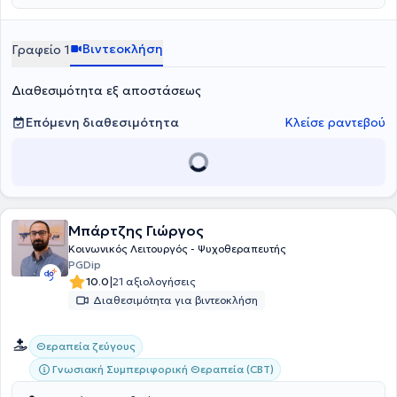
explorative minds: A co-operative inquiry of HELASYTH on its’
members systemic identity», η οποία διερευνά τον τρόπο με τον
οποίο οι συστημικοί θεραπευτές αντιλαμβάνονται την
Βιντεοκλήση
Γραφείο 1
επαγγελματική τους ταυτότητα και τις προκλήσεις της.
Διαθεσιμότητα εξ αποστάσεως
Επόμενη διαθεσιμότητα
Κλείσε ραντεβού
Μπάρτζης Γιώργος
Κοινωνικός Λειτουργός - Ψυχοθεραπευτής
PGDip
|
10.0
21 αξιολογήσεις
Διαθεσιμότητα για βιντεοκλήση
Θεραπεία ζεύγους
Γνωσιακή Συμπεριφορική Θεραπεία (CBT)