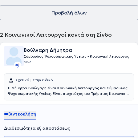
Προβολή όλων
2
Κοινωνικοί Λειτουργοί κοντά στη Σίνδο
Βούλγαρη Δήμητρα
Σύμβουλος Ψυxoσωματικής Υγείας - Κοινωνική λειτουργός
MSc
Σχετικά με την ειδικό
Η Δήμητρα Βούλγαρη είναι
Κοινωνική Λειτουργός και Σύμβουλος
Ψυχοσωματικής Υγείας.
Είναι πτυχιούχος του Τμήματος Κοινωνικής
Εργασίας και εργάζεται ως
Κοινωνική Λειτουργός στην
Διεύθυνση Κοινωνικής Πολιτικής του Δήμου Ηρακλείου Αττικής.
Στην Κοινωνική Υπηρεσία αναλαμβάνει την διεξαγωγή κοινωνικών
Βιντεοκλήση
ερευνών που αφορούν εισαγγελικές παρεμβάσεις για θέματα
κακοποίησης ή παραμέλησης ανηλίκων και ενηλίκων, παραπομπές
σε μονάδες ψυχοκοινωνικής αποκατάστασης, παροχή βοήθειας σε
Διαθεσιμότητα εξ αποστάσεως
ευάλωτες ομάδες, Συμβουλευτική Γονέων Εφήβων, Ατομικές
Συνεδρίες Συμβουλευτικής.
Συντονίζει Ομάδες Αυτογνωσίας και