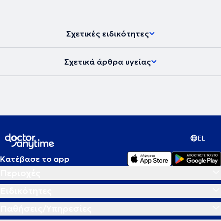
πραγματοποιεί ομάδες συγγενών - φροντιστών ατόμων με
προβλήματα ψυχικής υγείας, συμβουλευτικού και
ψυχοεκπαιδευτικού περιεχομένου, ενώ παράλληλα, σπουδάζει
ψυχολογία στο University of Essex. Τέλος, έχει συμμετάσχει σε
Σχετικές ειδικότητες
προγράμματα που αφορούν τον Επαγγελματικό Προσανατολισμό
και το Πρόγραμμα Εκπαίδευσης Εκπαιδευτών Ενηλίκων και ασκεί
Συμβουλευτική.
Σχετικά άρθρα υγείας
EL
Κατέβασε το app
Περιοχές
Ειδικότητες
Παθήσεις/Υπηρεσίες