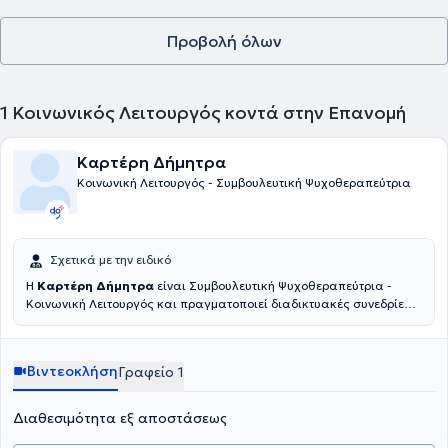
Προβολή όλων
1
Κοινωνικός Λειτουργός κοντά στην Επανομή
Καρτέρη Δήμητρα
Κοινωνική Λειτουργός - Συμβουλευτική Ψυχοθεραπεύτρια
Σχετικά με την ειδικό
Η
Καρτέρη Δήμητρα
είναι Συμβουλευτική Ψυχοθεραπεύτρια -
Κοινωνική Λειτουργός και πραγματοποιεί διαδικτυακές συνεδρίες.
Αφού ολοκλήρωσε τις σπουδές της στο Ανώτατο Τεχνολογικό
Εκπαιδευτικό Ίδρυμα Πάτρας, έλαβε παράλληλα άδεια ασκήσεως
επαγγέλματος Κοινωνικού Λειτουργού. Συνέχισε την εκπαίδευσή της
Βιντεοκλήση
Γραφείο 1
στην Εταιρία Ομαδικής και Οικογενειακής Ψυχοθεραπείας με
αντικείμενο την Ομαδική και Οικογενειακή Ψυχοθεραπεία καθώς
και τη Θεραπεία Ζεύγους. Επιπλέον, έχει ολοκληρώσει το
Διαθεσιμότητα εξ αποστάσεως
πρόγραμμα του Ψυχιατρικού Νοσοκομείου Αττικής (ΨΝΑ) του 18
ΑΝΩ με θέμα "Θεραπευτική Αντιμετώπιση των Εξαρτήσεων", καθώς