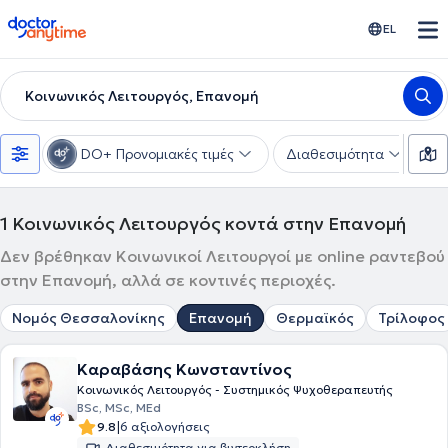
doctoranytime
EL
Κοινωνικός Λειτουργός, Επανομή
DO+ Προνομιακές τιμές
Διαθεσιμότητα
Υ
1
Κοινωνικός Λειτουργός κοντά στην Επανομή
Δεν βρέθηκαν Κοινωνικοί Λειτουργοί με online ραντεβού
στην Επανομή, αλλά σε κοντινές περιοχές.
Νομός Θεσσαλονίκης
Επανομή
Θερμαϊκός
Τρίλοφος
Καραβάσης Κωνσταντίνος
Κοινωνικός Λειτουργός - Συστημικός Ψυχοθεραπευτής
BSc, MSc, MEd
|
9.8
6 αξιολογήσεις
Διαθεσιμότητα για βιντεοκλήση