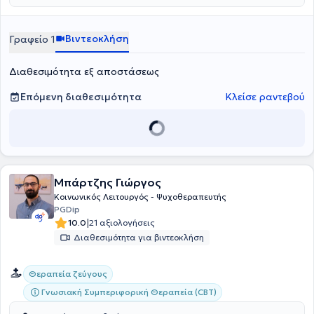
explorative minds: A co-operative inquiry of HELASYTH on its’
members systemic identity», η οποία διερευνά τον τρόπο με τον
οποίο οι συστημικοί θεραπευτές αντιλαμβάνονται την
Βιντεοκλήση
Γραφείο 1
επαγγελματική τους ταυτότητα και τις προκλήσεις της.
Διαθεσιμότητα εξ αποστάσεως
Επόμενη διαθεσιμότητα
Κλείσε ραντεβού
Μπάρτζης Γιώργος
Κοινωνικός Λειτουργός - Ψυχοθεραπευτής
PGDip
|
10.0
21 αξιολογήσεις
Διαθεσιμότητα για βιντεοκλήση
Θεραπεία ζεύγους
Γνωσιακή Συμπεριφορική Θεραπεία (CBT)