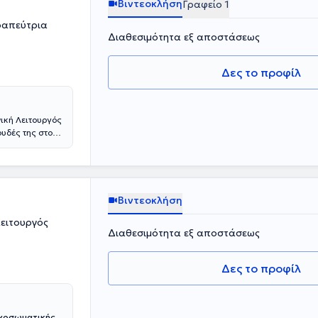
Βιντεοκλήση
Γραφείο 1
ραπεύτρια
Διαθεσιμότητα εξ αποστάσεως
Δες το προφίλ
ική Λειτουργός
υδές της στο
α άδεια
ευσή της στην
την Ομαδική
πλέον, έχει
Α) του 18 ΑΝΩ
Βιντεοκλήση
λοκληρώσει και
λειτουργός
ν του 18 ΑΝΩ.
Διαθεσιμότητα εξ αποστάσεως
 ατόμων που
εί ομάδες
υλευτικού και
Δες το προφίλ
γία στο
ρούν τον
αιδευτών
υχοσωματικής