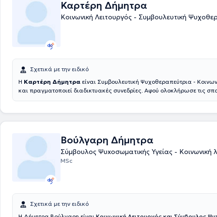
Καρτέρη Δήμητρα
Κοινωνική Λειτουργός - Συμβουλευτική Ψυχοθε
Σχετικά με την ειδικό
Η
Καρτέρη Δήμητρα
είναι Συμβουλευτική Ψυχοθεραπεύτρια - Κοινων
και πραγματοποιεί διαδικτυακές συνεδρίες. Αφού ολοκλήρωσε τις σπο
Ανώτατο Τεχνολογικό Εκπαιδευτικό Ίδρυμα Πάτρας, έλαβε παράλληλ
ασκήσεως επαγγέλματος Κοινωνικού Λειτουργού. Συνέχισε την εκπαίδ
Εταιρία Ομαδικής και Οικογενειακής Ψυχοθεραπείας με αντικείμενο 
και Οικογενειακή Ψυχοθεραπεία καθώς και τη Θεραπεία Ζεύγους. Επι
ολοκληρώσει το πρόγραμμα του Ψυχιατρικού Νοσοκομείου Αττικής (ΨΝ
Βούλγαρη Δήμητρα
με θέμα "Θεραπευτική Αντιμετώπιση των Εξαρτήσεων", καθώς έχει ο
Σύμβουλος Ψυxoσωματικής Υγείας - Κοινωνική 
την πρακτική της άσκηση στο τμήμα επανένταξης γυναικών και μητέρω
Επιπρόσθετα, εργάζεται σε Ξενώνα Ψυχοκοινωνικής Αποκατάστασης
MSc
αντιμετωπίζουν χρόνια προβλήματα ψυχικής υγείας και πραγματοποι
συγγενών - φροντιστών ατόμων με προβλήματα ψυχικής υγείας, συμβο
ψυχοεκπαιδευτικού περιεχομένου, ενώ παράλληλα, σπουδάζει ψυχολο
University of Essex. Τέλος, έχει συμμετάσχει σε προγράμματα που αφο
Επαγγελματικό Προσανατολισμό και το Πρόγραμμα Εκπαίδευσης Εκπ
Σχετικά με την ειδικό
Ενηλίκων και ασκεί Συμβουλευτική.
Η Δήμητρα Βούλγαρη είναι
Κοινωνική Λειτουργός και Σύμβουλος Ψ