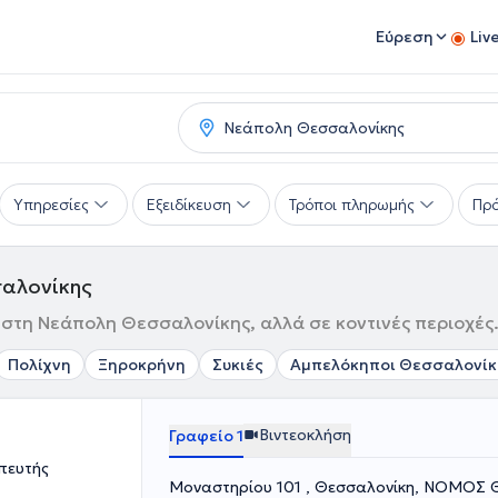
Εύρεση
Liv
Υπηρεσίες
Εξειδίκευση
Τρόποι πληρωμής
Πρό
σαλονίκης
ύ στη Νεάπολη Θεσσαλονίκης, αλλά σε κοντινές περιοχές
Πολίχνη
Ξηροκρήνη
Συκιές
Αμπελόκηποι Θεσσαλονίκ
Βιντεοκλήση
Γραφείο 1
πευτής
Μοναστηρίου 101 , Θεσσαλονίκη,