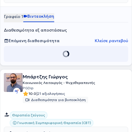
explorative minds: A co-operative inquiry of HELASYTH on its’
members systemic identity», η οποία διερευνά τον τρόπο με τον
οποίο οι συστημικοί θεραπευτές αντιλαμβάνονται την
Βιντεοκλήση
Γραφείο 1
επαγγελματική τους ταυτότητα και τις προκλήσεις της.
Διαθεσιμότητα εξ αποστάσεως
Επόμενη διαθεσιμότητα
Κλείσε ραντεβού
Μπάρτζης Γιώργος
Κοινωνικός Λειτουργός - Ψυχοθεραπευτής
PGDip
|
10.0
21 αξιολογήσεις
Διαθεσιμότητα για βιντεοκλήση
Θεραπεία ζεύγους
Γνωσιακή Συμπεριφορική Θεραπεία (CBT)