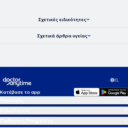
πραγματοποιεί ομάδες συγγενών - φροντιστών ατόμων με
προβλήματα ψυχικής υγείας, συμβουλευτικού και
ψυχοεκπαιδευτικού περιεχομένου, ενώ παράλληλα, σπουδάζει
ψυχολογία στο University of Essex. Τέλος, έχει συμμετάσχει σε
Σχετικές ειδικότητες
προγράμματα που αφορούν τον Επαγγελματικό Προσανατολισμό
και το Πρόγραμμα Εκπαίδευσης Εκπαιδευτών Ενηλίκων και ασκεί
Συμβουλευτική.
Σχετικά άρθρα υγείας
EL
Κατέβασε το app
Περιοχές
Ειδικότητες
Παθήσεις/Υπηρεσίες