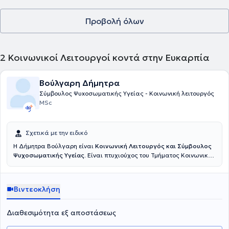
Προβολή όλων
2
Κοινωνικοί Λειτουργοί κοντά στην Ευκαρπία
Βούλγαρη Δήμητρα
Σύμβουλος Ψυxoσωματικής Υγείας - Κοινωνική λειτουργός
MSc
Σχετικά με την ειδικό
Η Δήμητρα Βούλγαρη είναι
Κοινωνική Λειτουργός και Σύμβουλος
Ψυχοσωματικής Υγείας.
Είναι πτυχιούχος του Τμήματος Κοινωνικής
Εργασίας και εργάζεται ως
Κοινωνική Λειτουργός στην
Διεύθυνση Κοινωνικής Πολιτικής του Δήμου Ηρακλείου Αττικής.
Στην Κοινωνική Υπηρεσία αναλαμβάνει την διεξαγωγή κοινωνικών
Βιντεοκλήση
ερευνών που αφορούν εισαγγελικές παρεμβάσεις για θέματα
κακοποίησης ή παραμέλησης ανηλίκων και ενηλίκων, παραπομπές
σε μονάδες ψυχοκοινωνικής αποκατάστασης, παροχή βοήθειας σε
Διαθεσιμότητα εξ αποστάσεως
ευάλωτες ομάδες, Συμβουλευτική Γονέων Εφήβων, Ατομικές
Συνεδρίες Συμβουλευτικής.
Συντονίζει Ομάδες Αυτογνωσίας και