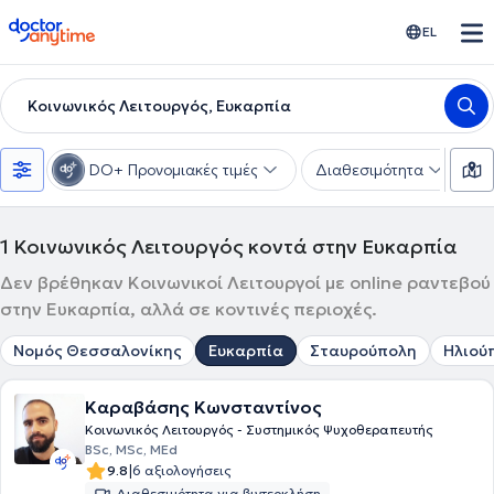
doctoranytime
EL
Κοινωνικός Λειτουργός, Ευκαρπία
DO+ Προνομιακές τιμές
Διαθεσιμότητα
Υ
1
Κοινωνικός Λειτουργός κοντά στην Ευκαρπία
Δεν βρέθηκαν Κοινωνικοί Λειτουργοί με online ραντεβού
στην Ευκαρπία, αλλά σε κοντινές περιοχές.
Νομός Θεσσαλονίκης
Ευκαρπία
Σταυρούπολη
Ηλιού
Καραβάσης Κωνσταντίνος
Κοινωνικός Λειτουργός - Συστημικός Ψυχοθεραπευτής
BSc, MSc, MEd
|
9.8
6 αξιολογήσεις
Διαθεσιμότητα για βιντεοκλήση