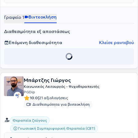
explorative minds: A co-operative inquiry of HELASYTH on its’
members systemic identity», η οποία διερευνά τον τρόπο με τον
οποίο οι συστημικοί θεραπευτές αντιλαμβάνονται την
Βιντεοκλήση
Γραφείο 1
επαγγελματική τους ταυτότητα και τις προκλήσεις της.
Διαθεσιμότητα εξ αποστάσεως
Επόμενη διαθεσιμότητα
Κλείσε ραντεβού
Μπάρτζης Γιώργος
Κοινωνικός Λειτουργός - Ψυχοθεραπευτής
PGDip
|
10.0
21 αξιολογήσεις
Διαθεσιμότητα για βιντεοκλήση
Θεραπεία ζεύγους
Γνωσιακή Συμπεριφορική Θεραπεία (CBT)