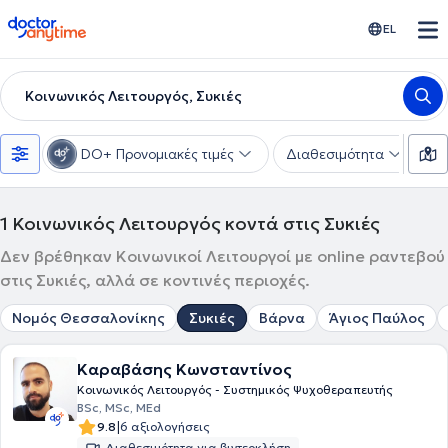
doctoranytime
EL
Κοινωνικός Λειτουργός, Συκιές
DO+ Προνομιακές τιμές
Διαθεσιμότητα
Υ
1
Κοινωνικός Λειτουργός κοντά στις Συκιές
Δεν βρέθηκαν Κοινωνικοί Λειτουργοί με online ραντεβού
στις Συκιές, αλλά σε κοντινές περιοχές.
Νομός Θεσσαλονίκης
Συκιές
Βάρνα
Άγιος Παύλος
Καραβάσης Κωνσταντίνος
Κοινωνικός Λειτουργός - Συστημικός Ψυχοθεραπευτής
BSc, MSc, MEd
|
9.8
6 αξιολογήσεις
Διαθεσιμότητα για βιντεοκλήση