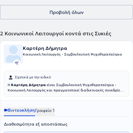
Προβολή όλων
2
Κοινωνικοί Λειτουργοί κοντά στις Συκιές
Καρτέρη Δήμητρα
Κοινωνική Λειτουργός - Συμβουλευτική Ψυχοθεραπεύτρια
Σχετικά με την ειδικό
Η
Καρτέρη Δήμητρα
είναι Συμβουλευτική Ψυχοθεραπεύτρια -
Κοινωνική Λειτουργός και πραγματοποιεί διαδικτυακές συνεδρίες.
Αφού ολοκλήρωσε τις σπουδές της στο Ανώτατο Τεχνολογικό
Εκπαιδευτικό Ίδρυμα Πάτρας, έλαβε παράλληλα άδεια ασκήσεως
επαγγέλματος Κοινωνικού Λειτουργού. Συνέχισε την εκπαίδευσή της
Βιντεοκλήση
Γραφείο 1
στην Εταιρία Ομαδικής και Οικογενειακής Ψυχοθεραπείας με
αντικείμενο την Ομαδική και Οικογενειακή Ψυχοθεραπεία καθώς
και τη Θεραπεία Ζεύγους. Επιπλέον, έχει ολοκληρώσει το
Διαθεσιμότητα εξ αποστάσεως
πρόγραμμα του Ψυχιατρικού Νοσοκομείου Αττικής (ΨΝΑ) του 18
ΑΝΩ με θέμα "Θεραπευτική Αντιμετώπιση των Εξαρτήσεων", καθώς