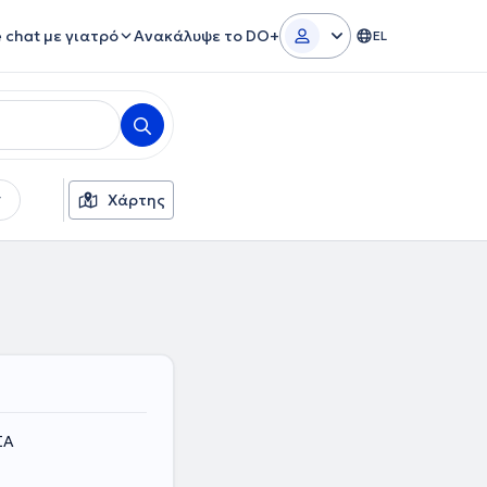
e chat με γιατρό
Ανακάλυψε το DO+
EL
Χάρτης
ΣΑ