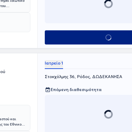
τηρεί ιδιωτικό
 του
λογία στο
τή εμπειρία
ατικών στην
Κλείσε ραντεβού
Ιατρείο 1
τού
Στοκχόλμης 36, Ρόδος, ΔΩΔΕΚΑΝΗΣΑ
Επόμενη διαθεσιμότητα
αστού και
ής του Εθνικού
το 1998 με