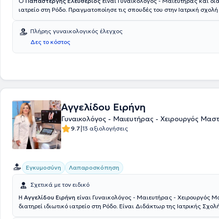
Ο
Παπαστέργης Ελευθέριος
είναι Γυναικολόγος - Μαιευτήρας και δια
ιατρείο στη Ρόδο. Πραγματοποίησε τις σπουδές του στην Ιατρική σχολή
Πανεπιστημίου της Πάντοβα στην Ιταλία και εξειδικεύτηκε στη Γυναικο
Πανεπιστημιακό Νοσοκομείο Αλεξανδρούπολης. Τέλος, διαθέτει πολυε
Πλήρης γυναικολογικός έλεγχος
στον τομέα της Γυναικολογίας, έχοντας διαχειριστεί πληθώρα περιστ
Δες το κόστος
πορεία του αυτή.
Αγγελίδου Ειρήνη
Γυναικολόγος - Μαιευτήρας - Χειρουργός Μασ
|
9.7
13 αξιολογήσεις
Εγκυμοσύνη
Λαπαροσκόπηση
Σχετικά με τον ειδικό
Η
Αγγελίδου Ειρήνη
είναι Γυναικολόγος - Μαιευτήρας - Χειρουργός Μ
διατηρεί ιδιωτικό ιατρείο στη Ρόδο. Είναι Διδάκτωρ της Ιατρικής Σχολ
& Καποδιστριακού Πανεπιστημίου Αθηνών, από την οποία αποφοίτησε 