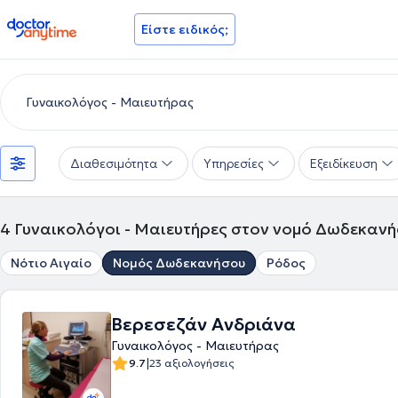
doctoranytime
Είστε ειδικός;
Διαθεσιμότητα
Υπηρεσίες
Εξειδίκευση
4
Γυναικολόγοι - Μαιευτήρες στον νομό Δωδεκαν
Νότιο Αιγαίο
Νομός Δωδεκανήσου
Ρόδος
Βερεσεζάν Ανδριάνα
Γυναικολόγος - Μαιευτήρας
|
9.7
23 αξιολογήσεις