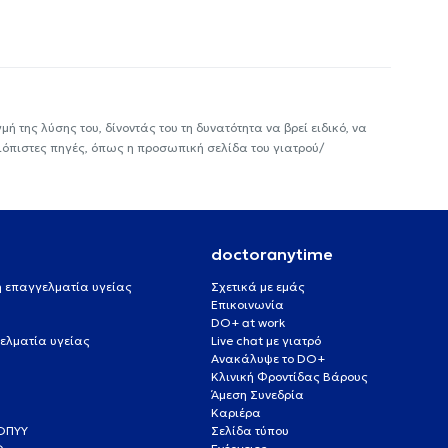
ή της λύσης του, δίνοντάς του τη δυνατότητα να βρεί ειδικό, να
ιόπιστες πηγές, όπως η προσωπική σελίδα του γιατρού/
doctoranytime
 ή επαγγελματία υγείας
Σχετικά με εμάς
Επικοινωνία
DO+ at work
ελματία υγείας
Live chat με γιατρό
Ανακάλυψε το DO+
Κλινική Φροντίδας Βάρους
Άμεση Συνεδρία
Καριέρα
ΕΟΠΥΥ
Σελίδα τύπου