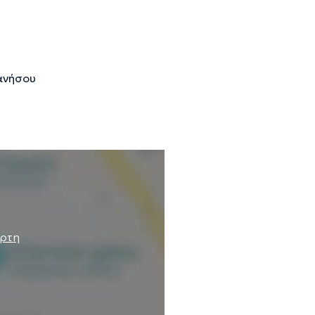
ανήσου
άρτη