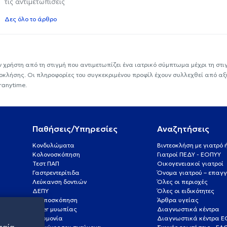
τις αντιμετωπίσεις
Δες όλο το άρθρο
ν χρήστη από τη στιγμή που αντιμετωπίζει ένα ιατρικό σύμπτωμα μέχρι τη στιγμ
εοκλήσης. Οι πληροφορίες του συγκεκριμένου προφίλ έχουν συλλεχθεί από αξ
ranytime.
Παθήσεις/Υπηρεσίες
Αναζητήσεις
Κονδυλώματα
Βιντεοκλήση με γιατρό
Κολονοσκόπηση
Γιατροί ΠΕΔΥ - ΕΟΠΥΥ
Τεστ ΠΑΠ
Οικογενειακοί γιατροί
Γαστρεντερίτιδα
Όνομα γιατρού – επαγγ
Λεύκανση δοντιών
Όλες οι περιοχές
ΔΕΠΥ
Όλες οι ειδικότητες
Κολποσκόπηση
Άρθρα υγείας
Laser μυωπίας
Διαγνωστικά κέντρα
Πνευμονία
Διαγνωστικά κέντρα 