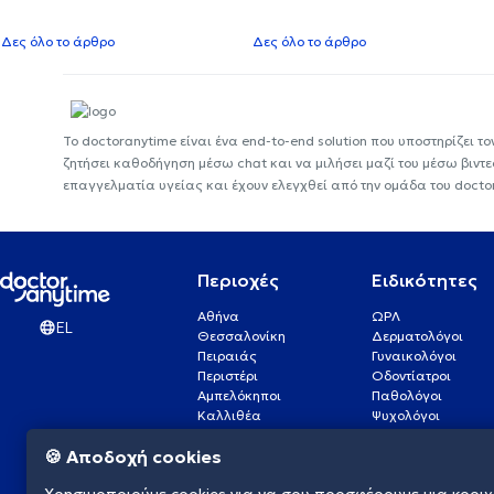
Δες όλο το άρθρο
Δες όλο το άρθρο
Το doctoranytime είναι ένα end-to-end solution που υποστηρίζει το
ζητήσει καθοδήγηση μέσω chat και να μιλήσει μαζί του μέσω βιντ
επαγγελματία υγείας και έχουν ελεγχθεί από την ομάδα του docto
Περιοχές
Ειδικότητες
Αθήνα
ΩΡΛ
EL
Θεσσαλονίκη
Δερματολόγοι
Πειραιάς
Γυναικολόγοι
Περιστέρι
Οδοντίατροι
Αμπελόκηποι
Παθολόγοι
Καλλιθέα
Ψυχολόγοι
Πάτρα
Οφθαλμίατροι
🍪 Αποδοχή cookies
Γλυφάδα
Ενδοκρινολόγοι
Νίκαια
Ουρολόγοι