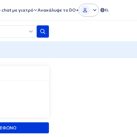
e chat με γιατρό
Ανακάλυψε το DO+
EL
ΛΕΦΩΝΟ