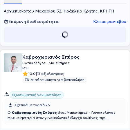
Αρχιεπισκόπου Μακαρίου 52, Ηράκλειο Κρήτης, ΚΡΗΤΗ
Επόμενη διαθεσιμότητα
Κλείσε ραντεβού
Καβροχωριανός Σπύρος
Γυναικολόγος - Μαιευτήρας
MSc
|
10.0
13 αξιολογήσεις
Διαθεσιμότητα για βιντεοκλήση
Εξωσωματική γονιμοποίηση
Σχετικά με τον ειδικό
Ο
Καβροχωριανός Σπύρος
είναι
Μαιευτήρας – Γυναικολόγος
MSc
με εμπειρία στον γυναικολογικό έλεγχο ρουτίνας, την
παρακολούθηση κύησης και τη διερεύνηση και αντιμετώπιση της
υπογονιμότητας. Στο ιατρείο που διατηρεί στο Ηράκλειο Κρήτης,