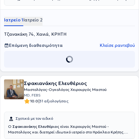
έλεγχος και αντιμετωπίζονται γυναικολογικά προβλήματα όπως η
ενδομητρίωση, οι κύστεις ωοθηκών, τα ινομυώματα, οι
πολυκυστικές ωοθήκες, χρησιμοποιώντας σύγχρονες και υψηλού
Ιατρείο 1
Ιατρείο 2
επιπέδου τεχνικές.
Ο ιατρός, ο οποίος διαθέτει πιστοποίηση στη
διαγνωστική και επεμβατική κολποσκόπηση από την Ελληνική
Εταιρεία Παθολογίας Τραχήλου και Κολποσκόπησης και από το
Τζανακάκη 74, Χανιά, ΚΡΗΤΗ
European Federation for Colposcopy πραγματοποιεί κολποσκόπηση
και έλεγχο της παθολογίας τραχήλου.
Από 23/6/2017, κατέχει
Επόμενη διαθεσιμότητα
Κλείσε ραντεβού
δίπλωμα και άδεια εξασκήσεως υπερήχων στη μαιευτική -
γυναικολογία με Αρ. Πρωτ. Γ4β/Γ.Π.33006.
Σφακιανάκης Ελευθέριος
Μαστολόγος-Ογκολόγος Χειρουργός Μαστού
MD, FEBS
|
10.0
31 αξιολογήσεις
Σχετικά με τον ειδικό
Ο
Σφακιανάκης Ελευθέριος
είναι Χειρουργός Μαστού -
Μαστολόγος και διατηρεί ιδιωτικό ιατρείο στο Ηράκλειο Κρήτης.
Είναι εξειδικευμένος στην Ογκοπλαστική και Επανορθωτική