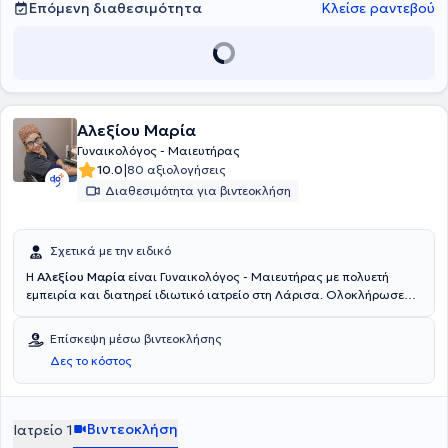
Επόμενη διαθεσιμότητα
Κλείσε ραντεβού
Αλεξίου Μαρία
Γυναικολόγος - Μαιευτήρας
|
10.0
80 αξιολογήσεις
Διαθεσιμότητα για βιντεοκλήση
Σχετικά με την ειδικό
Η
Αλεξίου Μαρία
είναι Γυναικολόγος - Μαιευτήρας με πολυετή
εμπειρία και διατηρεί ιδιωτικό ιατρείο στη Λάρισα. Ολοκλήρωσε
την ειδικότητά της στο Πανεπιστημιακό Νοσοκομείο Ηρακλείου
Κρήτης. Έχει διατελέσει Επιμελήτρια στο Γενικό Νοσοκομείο
Επίσκεψη μέσω βιντεοκλήσης
Λάρισας και είναι εθελόντρια στον Ερυθρό Σταυρό και στο
Δες το κόστος
Χαμόγελο του παιδιού. Έχει πραγματοποιήσει πολλές ομιλίες και
εξειδικεύεται στην κολποσκόπηση, HPV παθήσεις, διερεύνηση
υπογονιμότητας, πολυκυστικές ωοθήκες, εμμηνόπαυση, διαταραχές
περιόδου στην εφηβεία. Η φράση που συνοψίζει την δουλειά της
Βιντεοκλήση
Ιατρείο 1
είναι : "H επιστήμη αρωγός στην υγεία της γυναίκας".