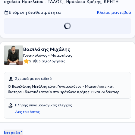
σχολεία Ηρακλείου - ΤΑΛΩΣ), Ηράκλειο Κρήτης, ΚΡΗΤΗ
Επόμενη διαθεσιμότητα
Κλείσε ραντεβού
Βασιλάκης Μιχάλης
Γυναικολόγος - Μαιευτήρας
|
9.9
83 αξιολογήσεις
Σχετικά με τον ειδικό
Ο
Βασιλάκης Μιχάλης
είναι Γυναικολόγος - Μαιευτήρας και
διατηρεί ιδιωτικό ιατρείο στο Ηράκλειο Κρήτης. Είναι Διδάκτωρ
Ιατρικής στο Πανεπιστήμιο Βιέννης, όπου και ειδικεύτηκε στη
Γυναικολογία - Μαιευτική. Διαθέτει πολυετή κλινική εμπειρία και
Πλήρης γυναικολογικός έλεγχος
συνεργάζεται με το Euromedica ΜΗΤΕΡΑ και το Ασκληπιείον Κρήτης.
Δες το κόστος
Τέλος, έχει συμμετάσχει σε πολυάριθμα συνέδρια στο εξωτερικό
και στην Ελλάδα.
Ιατρείο 1