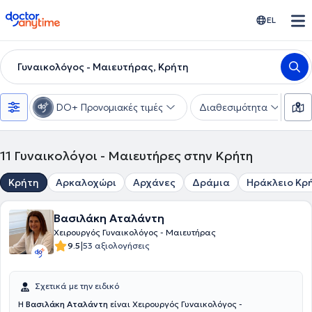
doctoranytime
EL
Γυναικολόγος - Μαιευτήρας, Κρήτη
DO+ Προνομιακές τιμές
Διαθεσιμότητα
Υ
11
Γυναικολόγοι - Μαιευτήρες στην Κρήτη
Κρήτη
Αρκαλοχώρι
Αρχάνες
Δράμια
Ηράκλειο Κρ
Βασιλάκη Αταλάντη
Χειρουργός Γυναικολόγος - Μαιευτήρας
|
9.5
53 αξιολογήσεις
Σχετικά με την ειδικό
Η
Βασιλάκη Αταλάντη
είναι Χειρουργός Γυναικολόγος -