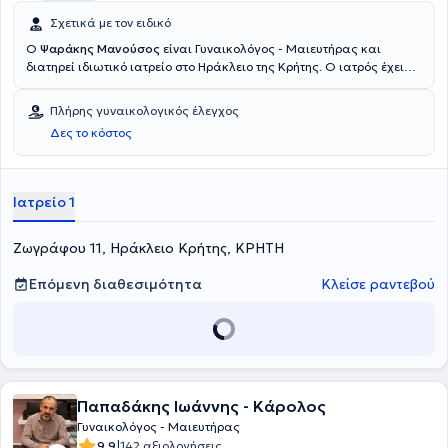
Σχετικά με τον ειδικό
Ο
Ψαράκης Μανούσος
είναι Γυναικολόγος - Μαιευτήρας και
διατηρεί ιδιωτικό ιατρείο στο Ηράκλειο της Κρήτης. Ο ιατρός έχει
αποκτήσει πολύτιμη εμπειρία, προφέροντας τις υπηρεσίες του στο
Γενικό Νοσοκομείο Ηρακλείου "Βενιζέλειο" και στο Πανεπιστημιακό
Πλήρης γυναικολογικός έλεγχος
Γενικό Νοσοκομείο Ηρακλείου. Στο ιδιωτικό του ιατρείο προσφέρει
Δες το κόστος
πλήθος υπηρεσιών, εξατομικευμένες για τις ανάγκες εκάστοτε
ασθενούς.
Ιατρείο 1
Ζωγράφου 11, Ηράκλειο Κρήτης, ΚΡΗΤΗ
Επόμενη διαθεσιμότητα
Κλείσε ραντεβού
Παπαδάκης Ιωάννης - Κάρολος
Γυναικολόγος - Μαιευτήρας
|
9.9
142 αξιολογήσεις