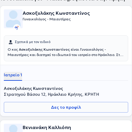
Ασκοξυλάκης Κωνσταντίνος
Γυναικολόγος - Μαιευτήρας
Σχετικά με τον ειδικό
Ο κος
Ασκοξυλάκης Κωνσταντίνος
είναι Γυναικολόγος -
Μαιευτήρας και διατηρεί το ιδιωτικό του ιατρείο στο Ηράκλειο. Στο
ιατρείο του παρέχει ιατρικές υπηρεσίες ανώτατου επιπέδου, που
άπτονται όλου του φάσματος της ειδικότητάς του, έχοντας πάντα
στο επίκεντρο την καλύτερη δυνατή εξυπηρέτηση των
Ιατρείο 1
εξατομικευμένων αναγκών κάθε ασθενούς που αναλαμβάνει.
Ασκοξυλάκης Κωνσταντίνος
Στρατηγού Βάσου 12, Ηράκλειο Κρήτης, ΚΡΗΤΗ
Δες το προφίλ
Βενιανάκη Καλλιόπη