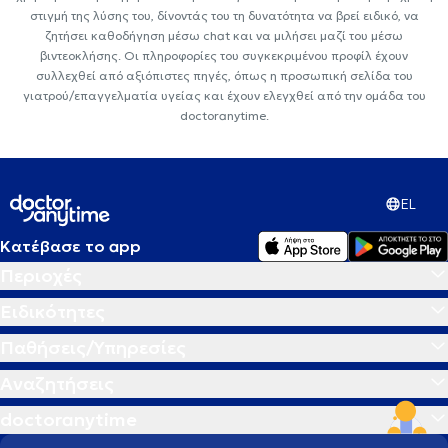
στιγμή της λύσης του, δίνοντάς του τη δυνατότητα να βρεί ειδικό, να
ζητήσει καθοδήγηση μέσω chat και να μιλήσει μαζί του μέσω
βιντεοκλήσης. Οι πληροφορίες του συγκεκριμένου προφίλ έχουν
συλλεχθεί από αξιόπιστες πηγές, όπως η προσωπική σελίδα του
γιατρού/επαγγελματία υγείας και έχουν ελεγχθεί από την ομάδα του
doctoranytime.
EL
Κατέβασε το app
Περιοχές
Ειδικότητες
Παθήσεις/Υπηρεσίες
Αναζητήσεις
doctoranytime