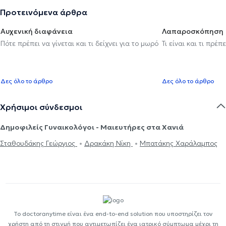
Προτεινόμενα άρθρα
Αυχενική διαφάνεια
Λαπαροσκόπηση
Πότε πρέπει να γίνεται και τι δείχνει για το μωρό
Τι είναι και τι πρέ
Δες όλο το άρθρο
Δες όλο το άρθρο
Χρήσιμοι σύνδεσμοι
Δημοφιλείς Γυναικολόγοι - Μαιευτήρες στα Χανιά
Σταθουδάκης Γεώργιος
Δρακάκη Νίκη
Μπατάκης Χαράλαμπος
Το doctoranytime είναι ένα end-to-end solution που υποστηρίζει τον
χρήστη από τη στιγμή που αντιμετωπίζει ένα ιατρικό σύμπτωμα μέχρι τη