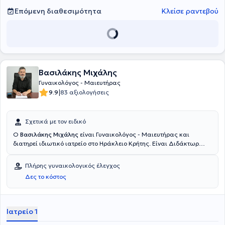
Επόμενη διαθεσιμότητα
Κλείσε ραντεβού
Βασιλάκης Μιχάλης
Γυναικολόγος - Μαιευτήρας
|
9.9
83 αξιολογήσεις
Σχετικά με τον ειδικό
Ο
Βασιλάκης Μιχάλης
είναι Γυναικολόγος - Μαιευτήρας και
διατηρεί ιδιωτικό ιατρείο στο Ηράκλειο Κρήτης. Είναι Διδάκτωρ
Ιατρικής στο Πανεπιστήμιο Βιέννης, όπου και ειδικεύτηκε στη
Γυναικολογία - Μαιευτική. Διαθέτει πολυετή κλινική εμπειρία και
Πλήρης γυναικολογικός έλεγχος
συνεργάζεται με το Euromedica ΜΗΤΕΡΑ και το Ασκληπιείον Κρήτης.
Δες το κόστος
Τέλος, έχει συμμετάσχει σε πολυάριθμα συνέδρια στο εξωτερικό
και στην Ελλάδα.
Ιατρείο 1