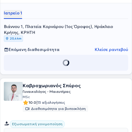
Μαστού (FEBS) από την European Union of Medical Specialists
(UEMS). Τέλος, έχει διατελέσει Διευθυντής Χειρουργός Μαστού -
Ιατρείο 1
Ογκοπλαστικός και Επανορθωτικός Χειρουργός στο East Suffolk
and North Essex Hospital του NHS Trust, έχοντας αποκομίσει
Βιάννου 1, Πλατεία Κορνάρου (1oς Όροφος), Ηράκλειο
ιδιαίτερη κλινική εμπειρία και κατάρτιση όλα αυτά τα χρόνια.
Κρήτης, ΚΡΗΤΗ
20,4 km
Επόμενη διαθεσιμότητα
Κλείσε ραντεβού
Καβροχωριανός Σπύρος
Γυναικολόγος - Μαιευτήρας
MSc
|
10.0
13 αξιολογήσεις
Διαθεσιμότητα για βιντεοκλήση
Εξωσωματική γονιμοποίηση