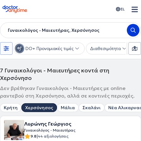
doctoranytime
EL
Γυναικολόγος - Μαιευτήρας, Χερσόνησος
DO+ Προνομιακές τιμές
Διαθεσιμότητα
Υ
7
Γυναικολόγοι - Μαιευτήρες κοντά στη
Χερσόνησο
Δεν βρέθηκαν Γυναικολόγοι - Μαιευτήρες με online
ραντεβού στη Χερσόνησο, αλλά σε κοντινές περιοχές.
Κρήτη
Χερσόνησος
Μάλια
Σκαλάνι
Νέα Αλικαρνα
Λυρώνης Γεώργιος
Γυναικολόγος - Μαιευτήρας
|
9.8
44 αξιολογήσεις