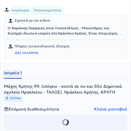
Ινομύωμα
Υπογονιμότητα
Σχετικά με τον ειδικό
Ο
Λυρώνης Γεώργιος
είναι Γυναικολόγος - Μαιευτήρας και
διατηρεί ιδιωτικό ιατρείο στο Ηράκλειο Κρήτης. Είναι πτυχιούχος
της Ιατρικής Σχολής του Εθνικού και Καποδιστριακού
Πανεπιστημίου Αθηνών και εξειδικεύθηκε στην παθολογία του
Πλήρης γυναικολογικός έλεγχος
τραχήλου της μήτρας στο Γενικό Νοσοκομείο Αθηνών "Αλεξάνδρα" .
Δες το κόστος
Μέχρι και σήμερα είναι Συνεργάτης των Κλινικών "Μητέρα" και
"Ασκληπιείο" και Υποδιοικητής της 7ης Υγειονομικής Περιφέρειας
Κρήτης. Τέλος, έχει συμμετάσχει σε πολυάριθμα συνέδρια που
αφορούν την παθολογία του τραχήλου της μήτρας και είναι μέλος
Ιατρείο 1
του Ιατρικού Συλλόγου Ηρακλείου.
Μάχης Κρήτης 99, (ισόγειο - κοντά σε 4ο και 50ο Δημοτικά
σχολεία Ηρακλείου - ΤΑΛΩΣ), Ηράκλειο Κρήτης, ΚΡΗΤΗ
21,9 km
Επόμενη διαθεσιμότητα
Κλείσε ραντεβού