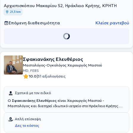
Αρχιεπισκόπου Μακαρίου 52, Ηράκλειο Κρήτης, ΚΡΗΤΗ
21,3 km
Επόμενη διαθεσιμότητα
Κλείσε ραντεβού
Σφακιανάκης Ελευθέριος
Μαστολόγος-Ογκολόγος Χειρουργός Μαστού
MD, FEBS
|
10.0
31 αξιολογήσεις
Σχετικά με τον ειδικό
Ο
Σφακιανάκης Ελευθέριος
είναι Χειρουργός Μαστού -
Μαστολόγος και διατηρεί ιδιωτικό ιατρείο στο Ηράκλειο Κρήτης.
Είναι εξειδικευμένος στην Ογκοπλαστική και Επανορθωτική
Χειρουργική του Μαστού από το Πανεπιστημιακό Νοσοκομείο Royal
Απλή επίσκεψη
Free Hospital του NHS Trust, όπου διετέλεσε Επιμελητής Χειρουργός
Δες το κόστος
Μαστού - Ογκοπλαστικός και Επανορθωτικός Χειρουργός. Επίσης,
είναι κάτοχος ευρωπαϊκής πιστοποίησης στη Χειρουργική του