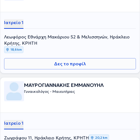
Αθηνών». Τέλος, είναι μέλος της Ελληνικής Μαιευτικής -
Γυναικολογικής Εταιρείας, της Ελληνικής Χειρουργικής Εταιρείας
Μαστού, της Ελληνικής Γυναικολογικής Εταιρείας Παθήσεων
Μαστού και της Ελληνικής Εταιρείας Περιγεννητικής Ιατρικής και
Ιατρείο 1
εκλεγμένο μέλος του Πειθαρχικού Συμβουλίου της Ελληνικής
Γυναικολογικής Εταιρείας Παθήσεων Μαστού από το 2018.
Λεωφόρος Εθνάρχη Μακάριου 52 & Μελισσηνών, Ηράκλειο
Κρήτης, ΚΡΗΤΗ
18,6 km
Δες το προφίλ
ΜΑΥΡΟΓΙΑΝΝΑΚΗΣ ΕΜΜΑΝΟΥΗΛ
Γυναικολόγος - Μαιευτήρας
Ιατρείο 1
Ζωγράφου 11, Ηράκλειο Κρήτης, ΚΡΗΤΗ
20,2 km