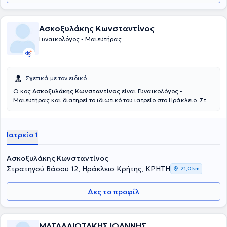
Ασκοξυλάκης Κωνσταντίνος
Γυναικολόγος - Μαιευτήρας
Σχετικά με τον ειδικό
Ο κος
Ασκοξυλάκης Κωνσταντίνος
είναι Γυναικολόγος -
Μαιευτήρας και διατηρεί το ιδιωτικό του ιατρείο στο Ηράκλειο. Στο
ιατρείο του παρέχει ιατρικές υπηρεσίες ανώτατου επιπέδου, που
άπτονται όλου του φάσματος της ειδικότητάς του, έχοντας πάντα
στο επίκεντρο την καλύτερη δυνατή εξυπηρέτηση των
Ιατρείο 1
εξατομικευμένων αναγκών κάθε ασθενούς που αναλαμβάνει.
Ασκοξυλάκης Κωνσταντίνος
Στρατηγού Βάσου 12, Ηράκλειο Κρήτης, ΚΡΗΤΗ
21,0 km
Δες το προφίλ
ΜΑΤΑΛΛΙΩΤΑΚΗΣ ΙΩΑΝΝΗΣ