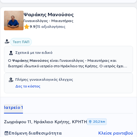
Ψαράκης Μανούσος
Γυναικολόγος - Μαιευτήρας
|
9.9
15 αξιολογήσεις
Τεστ ΠΑΠ
Σχετικά με τον ειδικό
Ο
Ψαράκης Μανούσος
είναι Γυναικολόγος - Μαιευτήρας και
διατηρεί ιδιωτικό ιατρείο στο Ηράκλειο της Κρήτης. Ο ιατρός έχει
αποκτήσει πολύτιμη εμπειρία, προφέροντας τις υπηρεσίες του στο
Γενικό Νοσοκομείο Ηρακλείου "Βενιζέλειο" και στο Πανεπιστημιακό
Πλήρης γυναικολογικός έλεγχος
Γενικό Νοσοκομείο Ηρακλείου. Στο ιδιωτικό του ιατρείο προσφέρει
Δες το κόστος
πλήθος υπηρεσιών, εξατομικευμένες για τις ανάγκες εκάστοτε
ασθενούς.
Ιατρείο 1
Ζωγράφου 11, Ηράκλειο Κρήτης, ΚΡΗΤΗ
20,2 km
Επόμενη διαθεσιμότητα
Κλείσε ραντεβού