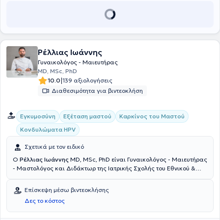
της Μονάδας μαστού στο Ιατρικό Π. Φαλήρου.
Ρέλλιας Ιωάννης
Γυναικολόγος - Μαιευτήρας
MD, MSc, PhD
|
10.0
139 αξιολογήσεις
Διαθεσιμότητα για βιντεοκλήση
Εγκυμοσύνη
Εξέταση μαστού
Καρκίνος του Μαστού
Κονδυλώματα HPV
Σχετικά με τον ειδικό
Ο
Ρέλλιας Ιωάννης
MD, MSc, PhD είναι Γυναικολόγος - Μαιευτήρας
- Μαστολόγος και Διδάκτωρ της Ιατρικής Σχολής του Εθνικού &
Καποδιστριακού Πανεπιστημίου Αθηνών με ιδιωτικό ιατρείο στην
πλατεία Μαβίλη. Αποφοίτησε από την Ιατρική Σχολή του
Επίσκεψη μέσω βιντεοκλήσης
Πανεπιστημίου Ιωαννίνων και εν συνεχεία ολοκλήρωσε το
Δες το κόστος
Μεταπτυχιακό της Ιατρικής Σχολής του Εθνικού & Καποδιστριακού
Πανεπιστημίου Αθηνών «Έρευνα στη Γυναικεία Αναπαραγωγή» με