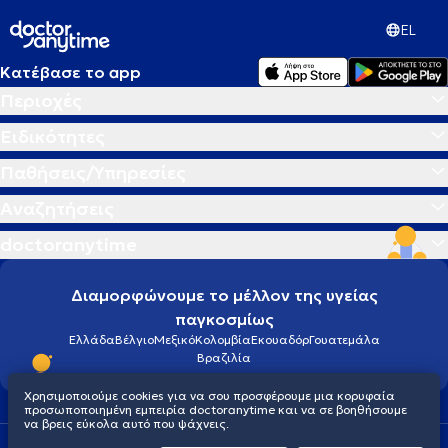
EL
Κατέβασε το app
Περιοχές
Ειδικότητες
Παθήσεις/Υπηρεσίες
Αναζητήσεις
doctoranytime
Διαμορφώνουμε το μέλλον της υγείας
παγκοσμίως
Ελλάδα
Βέλγιο
Μεξικό
Κολομβία
Εκουαδόρ
Γουατεμάλα
Βραζιλία
Χρησιμοποιούμε cookies για να σου προσφέρουμε μια κορυφαία
προσωποποιημένη εμπειρία doctoranytime και να σε βοηθήσουμε
να βρεις εύκολα αυτό που ψάχνεις.
Οροι χρήσης
Cookies
Πολιτική προστασίας προσωπικού απορρήτου