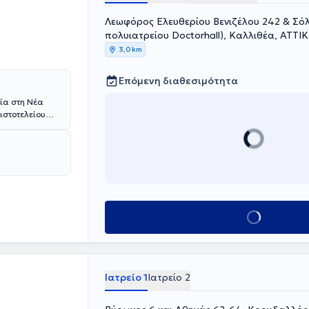
Λεωφόρος Ελευθερίου Βενιζέλου 242 & Σόλ
πολυιατρείου Doctorhall), Καλλιθέα, ΑΤΤΙ
3,0 km
Επόμενη διαθεσιμότητα
εία στη Νέα
ιστοτελείου
Αξιωματικών
Ιατρικής
ολογία. Πέρα
ού Επιτελείου
λινική Αθηνών
υ Αεροπορίας.
ικής του
πορίας, όπου
Κλείσε ραντεβού
ιατρική και
ογικής
ει πανελλήνια
όρφωση και
Ιατρείο 1
Ιατρείο 2