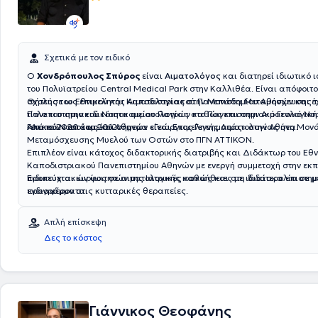
Σχετικά με τον ειδικό
Ο
Χονδρόπουλος Σπύρος
είναι
Αιματολόγος
και διατηρεί ιδιωτικό ι
του Πολυϊατρείου Central Medical Park στην Καλλιθέα. Είναι απόφοιτο
σχολής του Εθνικού και Καποδιστριακού Πανεπιστημίου Αθηνών και έχ
Θήτευσε ως επιμελητής Αιματολογίας στην Μονάδα Μεταμόσχευσης τ
τίτλο του στην ειδικότητα αιματολογίας στο Πανεπιστημιακό Γενικό Ν
Πανεπιστημιακού Νοσοκομείου Πατρών καθώς και στην Αιματολογική 
«Αττικόν» από το 2012.
Γενικού Νοσοκομείου Αθηνών «Γεώργιος Γεννηματάς» στην Αθήνα.
Από το 2020 έως και σήμερα είναι Επιμελητής Αιματολογίας στη Μον
Μεταμόσχευσης Μυελού των Οστών στο ΠΓΝ ΑΤΤΙΚΟΝ.
Επιπλέον είναι κάτοχος διδακτορικής διατριβής και Διδάκτωρ του Εθν
Καποδιστριακού Πανεπιστημίου Αθηνών με ενεργή συμμετοχή στην εκ
προπτυχιακών φοιτητών της Ιατρικής καθώς και στη διδασκαλία σε 
Ειδικεύεται κυρίως σε αιματολογικές κακοήθειες με ιδιαίτερο επιστημ
προγράμματα.
ενδιαφέρον στις κυτταρικές θεραπείες.
Απλή επίσκεψη
Δες το κόστος
Γιάννικος Θεοφάνης