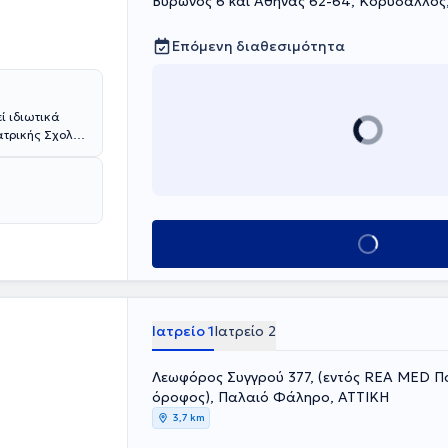
Βύρωνος 6 και Αθηνάς 62-64, Κορυδαλλός
Επόμενη διαθεσιμότητα
ί ιδιωτικά
Ιατρικής Σχολής
λεσε
, του Τμήματος
Κλείσε ραντεβού
λή. Ο γιατρός
α του
τια
ισμό του.
Ιατρείο 1
Ιατρείο 2
Λεωφόρος Συγγρού 377, (εντός REA MED Πο
όροφος), Παλαιό Φάληρο, ΑΤΤΙΚΗ
3,7 km