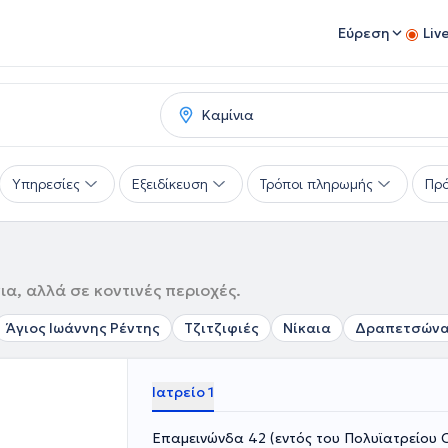
Εύρεση
Liv
Υπηρεσίες
Εξειδίκευση
Τρόποι πληρωμής
Πρό
ια, αλλά σε κοντινές περιοχές.
Άγιος Ιωάννης Ρέντης
Τζιτζιφιές
Νίκαια
Δραπετσών
Ιατρείο 1
Επαμεινώνδα 42 (εντός του Πολυϊατρείου C