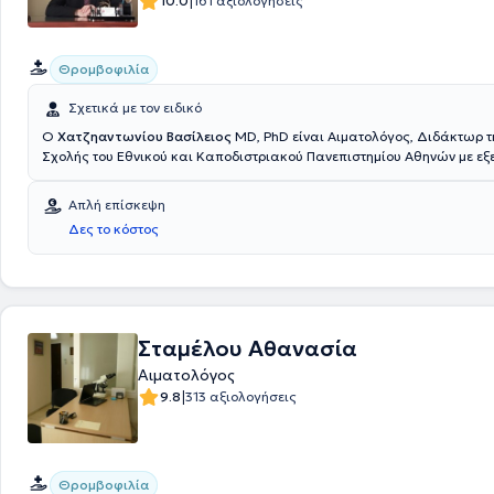
|
10.0
161 αξιολογήσεις
Θρομβοφιλία
Σχετικά με τον ειδικό
Ο
Χατζηαντωνίου Βασίλειος
MD, PhD είναι Αιματολόγος, Διδάκτωρ τ
Σχολής του Εθνικού και Καποδιστριακού Πανεπιστημίου Αθηνών με εξε
Μεγάλη Βρετανία και σας υποδέχεται σε ένα φιλόξενο και άρτια εξοπ
στο Παλαιό Φάληρο για την εξατομικευμένη αντιμετώπιση κάθε αιματολογικού σας
Απλή επίσκεψη
προβλήματος. Παρέχονται πρωτοποριακές για τα ελληνικά δεδομένα 
Δες το κόστος
αιματολογίας, τόσο στον τομέα της θρομβοφιλίας / θρόμβωσης και αι
κύησης, όσο και σε περιστατικά γενικής αιματολογίας.
Σταμέλου Αθανασία
Αιματολόγος
|
9.8
313 αξιολογήσεις
Θρομβοφιλία