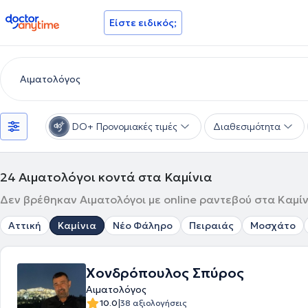
doctoranytime
Είστε ειδικός;
DO+ Προνομιακές τιμές
Διαθεσιμότητα
24
Αιματολόγοι κοντά στα Καμίνια
Δεν βρέθηκαν Αιματολόγοι με online ραντεβού στα Καμίν
Αττική
Καμίνια
Νέο Φάληρο
Πειραιάς
Μοσχάτο
Χονδρόπουλος Σπύρος
Αιματολόγος
|
10.0
38 αξιολογήσεις