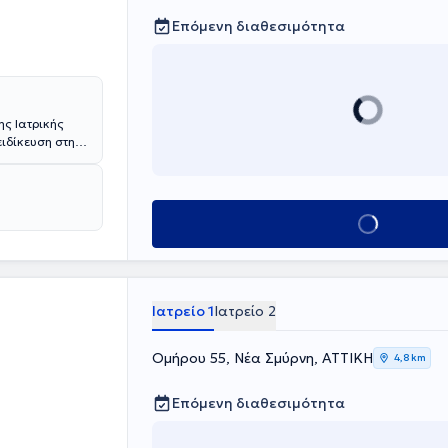
Επόμενη διαθεσιμότητα
ης Ιατρικής
ιδίκευση στη
λισμένο ιατρείο
υπηρεσίες
ματολογίας της
Κλείσε ραντεβού
Ιατρείο 1
Ιατρείο 2
Ομήρου 55, Νέα Σμύρνη, ΑΤΤΙΚΗ
4,8 km
Επόμενη διαθεσιμότητα