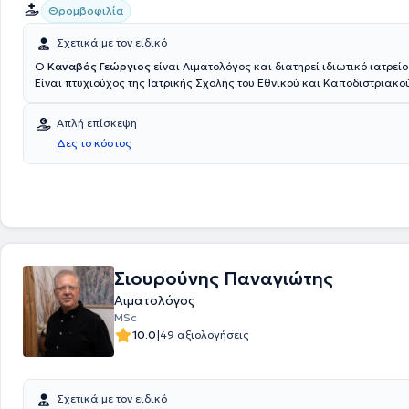
Θρομβοφιλία
Σχετικά με τον ειδικό
Ο
Καναβός Γεώργιος
είναι Αιματολόγος και διατηρεί ιδιωτικό ιατρείο
Είναι πτυχιούχος της Ιατρικής Σχολής του Εθνικού και Καποδιστριακο
Πανεπιστημίου Αθηνών και είναι εξειδικευμένος στην θρομβοεμβολική 
καταστάσεις θρομβοφιλίας (κληρονομικής και επίκτητης) και στην αι
Απλή επίσκεψη
κύησης. Επιπλέον, πέρα από το ιδιωτικό του ιατρείο, είναι Υπεύθυνος 
Δες το κόστος
Αιματολογικού Εργαστηρίου και του Τμήματος πήξης / αιμοδοσίας στη
- Μαιευτική Κλινική "ΡΕΑ". Τέλος, ο γιατρός είναι μέλος της Ελληνικής
Εταιρείας.
Σιουρούνης Παναγιώτης
Αιματολόγος
MSc
|
10.0
49 αξιολογήσεις
Σχετικά με τον ειδικό