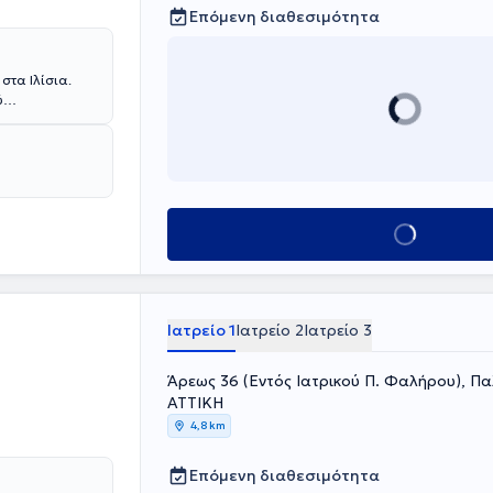
Επόμενη διαθεσιμότητα
 στα Ιλίσια.
ύ
νόσo, στις
ματολογία της
Αιματολόγος του
 Γυναικολογική
 Αιματολογικής
Κλείσε ραντεβού
Ιατρείο 1
Ιατρείο 2
Ιατρείο 3
Άρεως 36 (Εντός Ιατρικού Π. Φαλήρου), Π
ΑΤΤΙΚΗ
4,8 km
Επόμενη διαθεσιμότητα