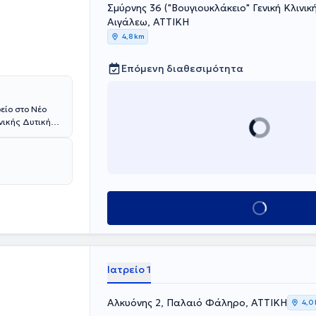
Σμύρνης 36 ("Βουγιουκλάκειο" Γενική Κλινική
Αιγάλεω, ΑΤΤΙΚΗ
4,8 km
Επόμενη διαθεσιμότητα
είο στο Νέο
ινικής Δυτικής
Semmelweis
ς έχει τη
λου του
Ο Αλεξόπουλος
υελόγραμμα,
ελέτη
Κλείσε ραντεβού
έδου υπηρεσίες
ν μυελό των
κρό περιβάλλον
Ιατρείο 1
Αλκυόνης 2, Παλαιό Φάληρο, ΑΤΤΙΚΗ
4,0