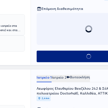
Επόμενη διαθεσιμότητα
 ιατρείο στα
ens) και στα
χολής του
υ ίδιου
δές στο
μιο
στο Γενικό
Κλείσε ραντεβού
Θεραπευτήριο
 και του
ωσης της γύρω
ή συνέδρια, ενώ
εριοδικά.
Βιντεοκλήση
Ιατρείο 1
Ιατρείο 2
Λεωφόρος Ελευθερίου Βενιζέλου 242 & Σόλ
πολυιατρείου Doctorhall), Καλλιθέα, ΑΤΤΙ
2,4 km