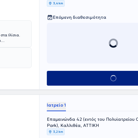
3,4 km
Επόμενη διαθεσιμότητα
 στα Ιλίσια.
ύ
νόσo, στις
ματολογία της
Αιματολόγος του
 Γυναικολογική
 Αιματολογικής
Κλείσε ραντεβού
Ιατρείο 1
Επαμεινώνδα 42 (εντός του Πολυϊατρείου C
Park), Καλλιθέα, ΑΤΤΙΚΗ
3,2 km