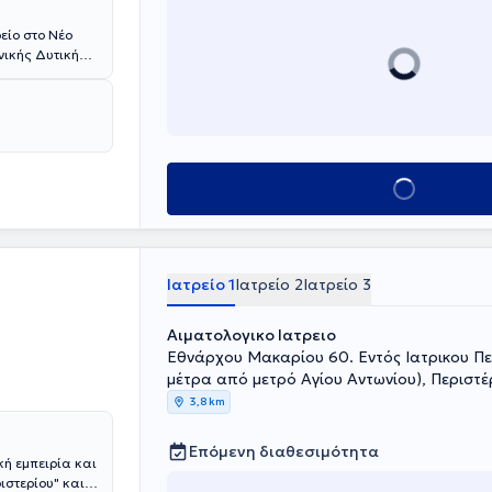
είο στο Νέο
ινικής Δυτικής
Semmelweis
ς έχει τη
λου του
Ο Αλεξόπουλος
υελόγραμμα,
ελέτη
Κλείσε ραντεβού
έδου υπηρεσίες
ν μυελό των
κρό περιβάλλον
Ιατρείο 1
Ιατρείο 2
Ιατρείο 3
Αιματολογικο Ιατρειο
Εθνάρχου Μακαρίου 60. Εντός Ιατρικου Περιστερίου (50
μέτρα από μετρό Αγίου Αντωνίου), Περιστέ
3,8 km
Επόμενη διαθεσιμότητα
ή εμπειρία και
ριστερίου"
και