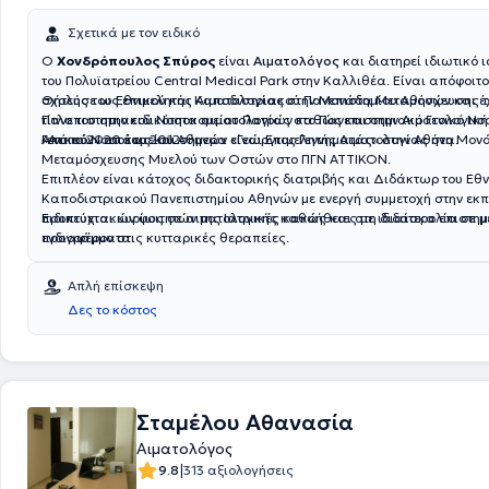
Σχετικά με τον ειδικό
Ο
Χονδρόπουλος Σπύρος
είναι
Αιματολόγος
και διατηρεί ιδιωτικό ι
του Πολυϊατρείου Central Medical Park στην Καλλιθέα. Είναι απόφοιτο
σχολής του Εθνικού και Καποδιστριακού Πανεπιστημίου Αθηνών και έχ
Θήτευσε ως επιμελητής Αιματολογίας στην Μονάδα Μεταμόσχευσης τ
τίτλο του στην ειδικότητα αιματολογίας στο Πανεπιστημιακό Γενικό Ν
Πανεπιστημιακού Νοσοκομείου Πατρών καθώς και στην Αιματολογική 
«Αττικόν» από το 2012.
Γενικού Νοσοκομείου Αθηνών «Γεώργιος Γεννηματάς» στην Αθήνα.
Από το 2020 έως και σήμερα είναι Επιμελητής Αιματολογίας στη Μον
Μεταμόσχευσης Μυελού των Οστών στο ΠΓΝ ΑΤΤΙΚΟΝ.
Επιπλέον είναι κάτοχος διδακτορικής διατριβής και Διδάκτωρ του Εθν
Καποδιστριακού Πανεπιστημίου Αθηνών με ενεργή συμμετοχή στην εκ
προπτυχιακών φοιτητών της Ιατρικής καθώς και στη διδασκαλία σε 
Ειδικεύεται κυρίως σε αιματολογικές κακοήθειες με ιδιαίτερο επιστημ
προγράμματα.
ενδιαφέρον στις κυτταρικές θεραπείες.
Απλή επίσκεψη
Δες το κόστος
Σταμέλου Αθανασία
Αιματολόγος
|
9.8
313 αξιολογήσεις