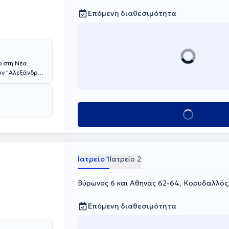
Επόμενη διαθεσιμότητα
ο στη Νέα
ών "Αλεξάνδρα",
ών "Λαϊκό",
λέσει
ής "ΚΑΤ" και
ος". Από το
Κλείσε ραντεβού
νικής Κλινικής
διεθνών
στην ειδικότητα
κά. Τέλος, η
ατολογικής
Ιατρείο 1
Ιατρείο 2
Βύρωνος 6 και Αθηνάς 62-64, Κορυδαλλός
Επόμενη διαθεσιμότητα