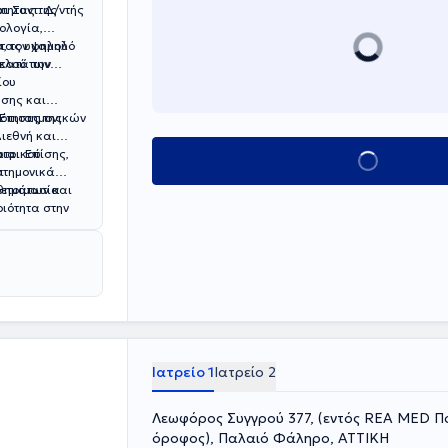
αι
Συντ.
Δ/ντής
ολογία,
α, τον χαμηλό
ντας υψηλού
υελού των
 κατά την
ίου
σης και
ότητας της
Επιστημονικών
ιεθνή και
ατρικού
ια. Επίσης,
Κλείσε ραντεβού
ι
στημονικά
οετοιμασία
ριότητα
στην
Ιατρείο 1
Ιατρείο 2
Λεωφόρος Συγγρού 377, (εντός REA MED Πο
όροφος), Παλαιό Φάληρο, ΑΤΤΙΚΗ