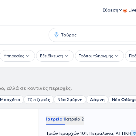
Εύρεση
Liv
Υπηρεσίες
Εξειδίκευση
Τρόποι πληρωμής
Πρό
ο, αλλά σε κοντινές περιοχές.
Μοσχάτο
Τζιτζιφιές
Νέα Σμύρνη
Δάφνη
Νέο Φάληρ
Ιατρείο 1
Ιατρείο 2
Τριών Ιεραρχών 101, Πετράλωνα, ΑΤΤΙΚΗ