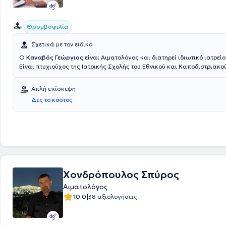
Θρομβοφιλία
Σχετικά με τον ειδικό
Ο
Καναβός Γεώργιος
είναι Αιματολόγος και διατηρεί ιδιωτικό ιατρείο
Είναι πτυχιούχος της Ιατρικής Σχολής του Εθνικού και Καποδιστριακο
Πανεπιστημίου Αθηνών και είναι εξειδικευμένος στην θρομβοεμβολική 
καταστάσεις θρομβοφιλίας (κληρονομικής και επίκτητης) και στην αι
Απλή επίσκεψη
κύησης. Επιπλέον, πέρα από το ιδιωτικό του ιατρείο, είναι Υπεύθυνος 
Δες το κόστος
Αιματολογικού Εργαστηρίου και του Τμήματος πήξης / αιμοδοσίας στη
- Μαιευτική Κλινική "ΡΕΑ". Τέλος, ο γιατρός είναι μέλος της Ελληνικής
Εταιρείας.
Χονδρόπουλος Σπύρος
Αιματολόγος
|
10.0
38 αξιολογήσεις