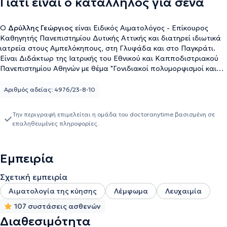
Γιατί είναι ο κατάλληλος για σένα
Ο
Δρύλλης Γεώργιος
είναι Ειδικός Αιματολόγος - Επίκουρος
Καθηγητής Πανεπιστημίου Δυτικής Αττικής και διατηρεί ιδιωτικά
ιατρεία στους Αμπελόκηπους, στη Γλυφάδα και στο Παγκράτι.
Είναι Διδάκτωρ της Ιατρικής του Eθνικού και Καπποδιστριακού
Πανεπιστημίου Αθηνών με θέμα "Γονιδιακοί πολυμορφισμοί και
έκβαση της κύησης" και απόφοιτος της Ιατρικής σχολής του
Δημοκριτείου Πανεπιστημίου Θράκης. Έχει ολοκληρώσει
Αριθμός αδείας: 4976/23-8-10
μεταπτυχιακές σπουδές στην Ογκολογία στο Πανεπιστήμιο
Κρήτης και στις Εφαρμογές στη Βασική Ιατρική Επιστήμη στην
Την περιγραφή επιμελείται η ομάδα του doctoranytime βασισμένη σε
Ιατρική Σχολή Πανεπιστημίου Πατρών. Στο πλαίσιο της
επαληθευμένες πληροφορίες.
ειδίκευσής του, εργάστηκε στη Παθολογική Κλινική του Γενικού
Νοσοκομείου Σύρου, στο Αιματολογικό Τμήμα του Γενικού
Νοσοκομείου Πειραιά "Τζανείο" και στην Κλινική της Παθολογικής
Εμπειρία
Φυσιολογίας και στην Αιματολογική Κλινική) στο Γενικό
Νοσοκομείο Αθηνών "Λαϊκό". Διατελεί Ειδικός Αιματολόγος-
Σχετική εμπειρία
Ακαδημαϊκός Υπότροφος στην Α' Παθολογική Κλινική του Γενικού
Νοσοκομείου Αθηνών "Λαϊκό", Εξωτερικός Συνεργάτης
Αιματολογία της κύησης
Λέμφωμα
Λευχαιμία
Αιματολόγος στις κλινικές "Ευρωκλινική", "Κεντρική Κλινική" και
107 συστάσεις ασθενών
"Αθηναϊκή Κλινική", Συνεργάτης ως εφημερεύων Παθολόγος στην
Διαθεσιμότητα
"Κεντρική Κλινική" και την "Αθηναϊκή Κλινική" καθώς και Ιατρός ως