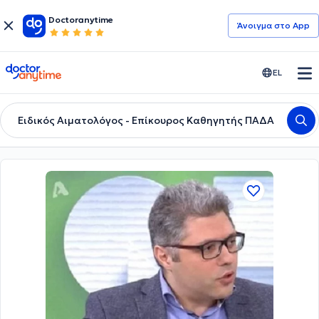
Doctoranytime
Άνοιγμα στο App
doctoranytime
EL
Ειδικός Αιματολόγος - Επίκουρος Καθηγητής ΠΑΔΑ