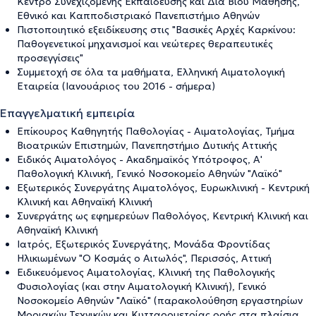
Κέντρο Συνεχιζόμενης Εκπαίδευσης και Δια Βίου Μάθησης,
Εθνικό και Καπποδιστριακό Πανεπιστήμιο Αθηνών
Πιστοποιητικό εξειδίκευσης στις "Βασικές Αρχές Καρκίνου:
Παθογενετικοί μηχανισμοί και νεώτερες θεραπευτικές
προσεγγίσεις"
Συμμετοχή σε όλα τα μαθήματα, Ελληνική Αιματολογική
Εταιρεία (Ιανουάριος του 2016 - σήμερα)
Επαγγελματική εμπειρία
Επίκουρος Καθηγητής Παθολογίας - Αιματολογίας, Τμήμα
Βιοατρικών Επιστημών, Πανεπηστήμιο Δυτικής Αττικής
Ειδικός Αιματολόγος - Ακαδημαϊκός Υπότροφος, Α'
Παθολογική Κλινική, Γενικό Νοσοκομείο Αθηνών "Λαϊκό"
Εξωτερικός Συνεργάτης Αιματολόγος, Ευρωκλινική - Κεντρική
Κλινική και Αθηναϊκή Κλινική
Συνεργάτης ως εφημερεύων Παθολόγος, Κεντρική Κλινική και
Αθηναϊκή Κλινική
Ιατρός, Εξωτερικός Συνεργάτης, Μονάδα Φροντίδας
Ηλικιωμένων "Ο Κοσμάς ο Αιτωλός", Περισσός, Αττική
Ειδικευόμενος Αιματολογίας, Κλινική της Παθολογικής
Φυσιολογίας (και στην Αιματολογική Κλινική), Γενικό
Νοσοκομείο Αθηνών "Λαϊκό" (παρακολούθηση εργαστηρίων
Μοριακών Τεχνικών και Κυτταρομετρίας ροής στα πλαίσια