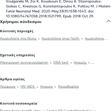
Voulgarelis M, Zoi K, Kouskouni E, Dinou A, Stavropoulos-
Giokas C, Kreatsas G, Konstantopoulos K, Politou M. J Matern
Fetal Neonatal Med. 2020 May;33(9):1538-1543. doi:
10.1080/14767058.2018.1521799. Epub 2018 Oct 29.
Χρήσιμοι σύνδεσμοι
Κοντινές περιοχές
Αιματολόγοι στα Ιλίσια
Αιματολόγοι στου Γκύζη
Αιματολόγοι
στον Ερυθρό Σταυρό
Αιματολόγοι στην Κυψέλη
Αιματολόγοι στο
Πεδίον του Άρεως
Αιματολόγοι στον Βύρωνα
Αιματολόγοι στα
Σχετικές υπηρεσίες
Πετράλωνα
Αιματολόγοι στο Περιστέρι
Αιματολόγοι στο
Ηλεκτρονική συνταγογράφηση
DNA test
Αναιμία
Χαλάνδρι
Αιματολόγοι στο Μαρούσι
Αιματολόγοι στην Αγία
Θρομβοφιλία
HIV-AIDS
Λέμφωμα
Φεριτίνη
Λευχαιμία
Παρασκευή
Αιματολόγοι στη Νέα Ιωνία
Αιματολόγοι στο
Θρόμβωση
Πολλαπλό μυέλωμα
Αιγάλεω
Αιματολόγοι στην Καλλιθέα
Αιματολόγοι στο Παλαιό
Άρθρα υγείας
Φάληρο
Λέμφωμα
HIV-AIDS
Αναιμία
Θρομβοφιλία
Κοντινά νοσοκομεία
Premedicare health clinic
Center NT-CardioMetabolics