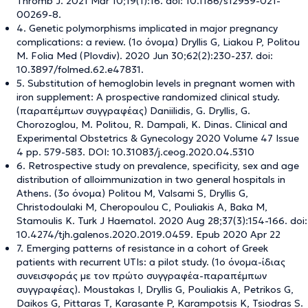
Thromb J. 2021 Mar 10;19(1):16. doi: 10.1186/s12959-021-
00269-8.
4. Genetic polymorphisms implicated in major pregnancy
complications: a review. (1ο όνομα) Dryllis G, Liakou P, Politou
M. Folia Med (Plovdiv). 2020 Jun 30;62(2):230-237. doi:
10.3897/folmed.62.e47831.
5. Substitution of hemoglobin levels in pregnant women with
iron supplement: A prospective randomized clinical study.
(παραπέμπων συγγραφέας) Daniilidis, G. Dryllis, G.
Chorozoglou, M. Politou, R. Dampali, K. Dinas. Clinical and
Experimental Obstetrics & Gynecology 2020 Volume 47 Issue
4 pp. 579-583. DOI: 10.31083/j.ceog.2020.04.5310
6. Retrospective study on prevalence, specificity, sex and age
distribution of alloimmunization in two general hospitals in
Athens. (3ο όνομα) Politou M, Valsami S, Dryllis G,
Christodoulaki M, Cheropoulou C, Pouliakis A, Baka M,
Stamoulis K. Turk J Haematol. 2020 Aug 28;37(3):154-166. doi:
10.4274/tjh.galenos.2020.2019.0459. Epub 2020 Apr 22
7. Emerging patterns of resistance in a cohort of Greek
patients with recurrent UTIs: a pilot study. (1ο όνομα-ίδιας
συνεισφοράς με τον πρώτο συγγραφέα-παραπέμπων
συγγραφέας). Moustakas I, Dryllis G, Pouliakis A, Petrikos G,
Daikos G, Pittaras T, Karasante P, Karampotsis K, Tsiodras S.