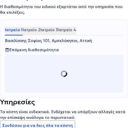
Εξωτερικός Συνεργάτης της Μονάδας Φροντίδας Ηλικιωμένων "Ο
Η διαθεσιμότητα του ειδικού εξαρτάται από την υπηρεσία που
Κοσμάς ο Αιτωλός" στον Περισσό. Στο ενεργητικό του έχει
θα επιλέξεις.
πλήθος δημοσιεύσεων και συμμετοχών σε επιστημονικά συνέδρια
με προφορικές ανακοινώσεις και αναρτήσεις. Αντιμετωπίζει
περιστατικά που άπτονται όλου του φάσματος της επιστήμης
Ιατρείο 1
Ιατρείο 2
Ιατρείο 3
Ιατρείο 4
του, αξιοποιώντας την επιστημονική του αρτιότητα και την
πολυετή του πείρα, ενώ, θα ήταν παράλειψη να μην αναφερθεί η
Βασιλίσσης Σοφίας 101, Αμπελόκηποι, Αττική
εξειδίκευσή του στην αιματολογία της κύησης, το λέμφωμα και τη
λευχαιμία.
Επόμενη διαθεσιμότητα
Υπηρεσίες
Τα κόστη είναι ενδεικτικά. Ενδέχεται να υπάρξουν αλλαγές κατά
την επίσκεψη ανάλογα το περιστατικό.
Συνδέσου για να δεις όλα τα κόστη