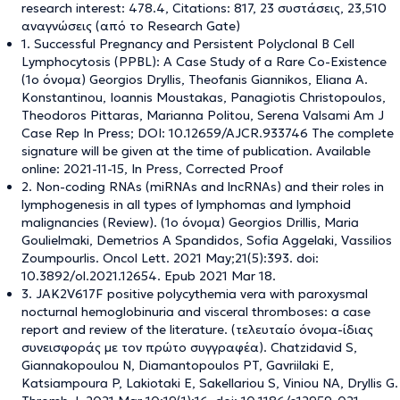
research interest: 478.4, Citations: 817, 23 συστάσεις, 23,510
αναγνώσεις (από το Research Gate)
1. Successful Pregnancy and Persistent Polyclonal B Cell
Lymphocytosis (PPBL): A Case Study of a Rare Co-Existence
(1ο όνομα) Georgios Dryllis, Theofanis Giannikos, Eliana A.
Konstantinou, Ioannis Moustakas, Panagiotis Christopoulos,
Theodoros Pittaras, Marianna Politou, Serena Valsami Am J
Case Rep In Press; DOI: 10.12659/AJCR.933746 The complete
signature will be given at the time of publication. Available
online: 2021-11-15, In Press, Corrected Proof
2. Non-coding RNAs (miRNAs and lncRNAs) and their roles in
lymphogenesis in all types of lymphomas and lymphoid
malignancies (Review). (1ο όνομα) Georgios Drillis, Maria
Goulielmaki, Demetrios A Spandidos, Sofia Aggelaki, Vassilios
Zoumpourlis. Oncol Lett. 2021 May;21(5):393. doi:
10.3892/ol.2021.12654. Epub 2021 Mar 18.
3. JAK2V617F positive polycythemia vera with paroxysmal
nocturnal hemoglobinuria and visceral thromboses: a case
report and review of the literature. (τελευταίο όνομα-ίδιας
συνεισφοράς με τον πρώτο συγγραφέα). Chatzidavid S,
Giannakopoulou N, Diamantopoulos PT, Gavriilaki E,
Katsiampoura P, Lakiotaki E, Sakellariou S, Viniou NA, Dryllis G.