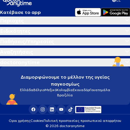
EL
Κατέβασε το app
Περιοχές
Ειδικότητες
Παθήσεις/Υπηρεσίες
Αναζητήσεις
doctoranytime
Διαμορφώνουμε το μέλλον της υγείας
παγκοσμίως
Ελλάδα
Βέλγιο
Μεξικό
Κολομβία
Εκουαδόρ
Γουατεμάλα
Βραζιλία
Οροι χρήσης
Cookies
Πολιτική προστασίας προσωπικού απορρήτου
© 2026 doctoranytime