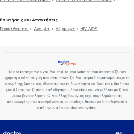
Premedicare Health Clinic
Ιάζω
Bioclab Ιδιωτικά Πολυιατρεία
Ερωτήσεις και Απαντήσεις
Γενικά θέματα
Αναιμία
Λέμφωμα
HIV-AIDS
Το doctoranytime είναι ένα end-to-end solution που υποστηρίζει τον
χρήστη από τη στιγμή που αντιμετωπίζει ένα ιατρικό σύμπτωμα μέχρι τη
στιγμή της λύσης του, δίνοντας του τη δυνατότητα να βρεί τον ειδικό που
χρειάζεται, να ζητήσει καθοδήγηση μέσω chat και να μιλήσει μαζί του
μέσω βιντεοκλήσης. Ο Δρυλλης Γεωργιος έχει συμπληρώσει τις
πληροφορίες που αναγράφονται, οι οποίες τίθενται υπό επεξεργασία
από την ομάδα του doctoranytime.