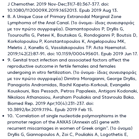
J Chemother. 2019 Nov-Dec;31(7-8):367-377. doi:
10.1080/1120009X.2019.1652013. Epub 2019 Aug 13.
8. A Unique Case of Primary Extranodal Marginal Zone
Lymphoma of the Anal Canal. (1ο όνομα- ίδιας συνεισφοράς
με τον πρώτο συγγραφέα). Diamantopoulos P, Dryllis G,
Tsourouflis G, Petevi K, Boutsikas G, Rondogianni P, Boutsis D,
Korkolopoulou P, Konstantopoulos K, Angelopoulou MK,
Meletis J, Kanellis G, Vassilakopoulos TP. Acta Haematol.
2019;142(2):87-91. doi: 10.1159/000495601. Epub 2019 Jun 17.
9. Genital tract infection and associated factors affect the
reproductive outcome in fertile females and females
undergoing in vitro fertilization. (1ο όνομα- ίδιας συνεισφοράς
με τον πρώτο συγγραφέα) Dimitra Moragianni, George Dryllis,
Panagiotis Andromidas, Rachil Kapeta-Korkouli, Evangelia
Kouskouni, Ilias Pessach, Petros Papalexis, Antigoni Kodonaki,
Nikolaos Athanasiou, Avraham Pouliakis and Stavroula Baka.
Biomed Rep. 2019 Apr;10(4):231-237. doi:
10.3892/br.2019.1194. Epub 2019 Feb 15.
10. ’Correlation of single nucleotide polymorphisms in the
promoter region of the ANXA5 (Annexin a5) gene with
recurrent miscarriages in women of Greek origin”. (1ο όνομα)
Dryllis G, Giannopoulos A, Zoi C, Pouliakis A, Logothetis E,