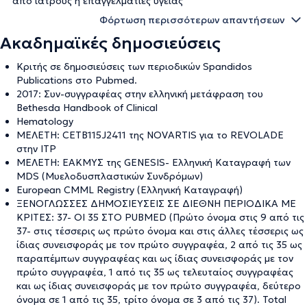
από ιατρούς ή επαγγελματίες υγείας
Φόρτωση περισσότερων απαντήσεων
Ακαδημαϊκές δημοσιεύσεις
Κριτής σε δημοσιεύσεις των περιοδικών Spandidos
Publications στο Pubmed.
2017: Συν-συγγραφέας στην ελληνική μετάφραση του
Bethesda Handbook of Clinical
Hematology
ΜΕΛΕΤΗ: CETB115J2411 της NOVARTIS για το REVOLADE
στην ITP
MEΛΕΤΗ: ΕΑΚΜΥΣ της GENESIS- Ελληνική Καταγραφή των
MDS (Μυελοδυσπλαστικών Συνδρόμων)
European CMML Registry (Ελληνική Καταγραφή)
ΞΕΝΟΓΛΩΣΣΕΣ ΔΗΜΟΣΙΕΥΣΕΙΣ ΣΕ ΔΙΕΘΝΗ ΠΕΡΙΟΔΙΚΑ ΜΕ
ΚΡΙΤΕΣ: 37- ΟΙ 35 ΣΤΟ PUBMED (Πρώτο όνομα στις 9 από τις
37- στις τέσσερις ως πρώτο όνομα και στις άλλες τέσσερις ως
ίδιας συνεισφοράς με τον πρώτο συγγραφέα, 2 από τις 35 ως
παραπέμπων συγγραφέας και ως ίδιας συνεισφοράς με τον
πρώτο συγγραφέα, 1 από τις 35 ως τελευταίος συγγραφέας
και ως ίδιας συνεισφοράς με τον πρώτο συγγραφέα, δεύτερο
όνομα σε 1 από τις 35, τρίτο όνομα σε 3 από τις 37). Total