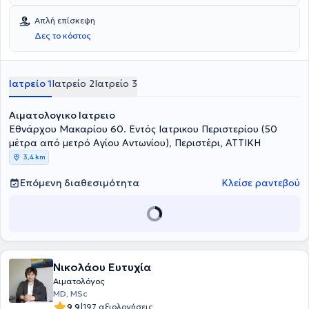
Μαθημάτων και Σεμιναρίων. Έχει ασκήσει παράλληλα πλούσια
Εκπαιδευτική δραστηριότητα
στην εκπαίδευση νέων Ιατρών,
Απλή επίσκεψη
Τεχνολόγων και Νοσηλευτών.
Δες το κόστος
Ιατρείο 1
Ιατρείο 2
Ιατρείο 3
Αιματολογικο Ιατρειο
Εθνάρχου Μακαρίου 60. Εντός Ιατρικου Περιστερίου (50
μέτρα από μετρό Αγίου Αντωνίου), Περιστέρι, ΑΤΤΙΚΗ
3,4 km
Επόμενη διαθεσιμότητα
Κλείσε ραντεβού
Νικολάου Ευτυχία
Αιματολόγος
MD, MSc
|
9.9
197 αξιολογήσεις