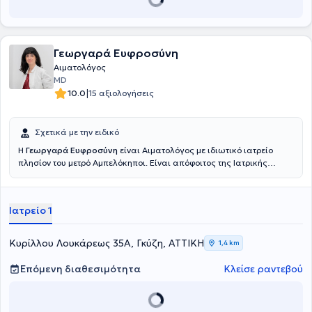
Γεωργαρά Ευφροσύνη
Αιματολόγος
MD
|
10.0
15 αξιολογήσεις
Σχετικά με την ειδικό
Η
Γεωργαρά Ευφροσύνη
είναι Αιματολόγος με ιδιωτικό ιατρείο
πλησίον του μετρό Αμπελόκηποι. Είναι απόφοιτος της Ιατρικής
Σχολής του Εθνικού και Καποδιστριακού Πανεπιστήμιου Αθηνών.
Εργάστηκε ως ειδικευόμενη εσωτερικής παθολογίας στο
νοσοκομείο St Barbara Klinik Hamm-Heessen. Ολοκλήρωσε τη διετή
Ιατρείο 1
άσκησή της στην ειδικότητα της Παθολογίας στο ΓΝΑ Ιπποκράτειο.
Εργάστηκε στην Αιματολογική κλινική και το εξωτερικό
αιματολογικό ιατρείο στο ΓΝΑ Γ.Γεννηματάς από το 2019 έως και το
Κυρίλλου Λουκάρεως 35Α, Γκύζη, ΑΤΤΙΚΗ
1,4 km
2025, όπου ειδικεύτηκε σε παθήσεις όπως το λέμφωμα, το
πολλαπλούν μυέλωμα, η λευχαιμία, το μυελοδυσπλαστικό
Επόμενη διαθεσιμότητα
Κλείσε ραντεβού
νεόπλασμα κ.α. Ειδικεύτηκε στη θρομβοφιλία και την αιμορραγική
διάθεση στο ιατρείο της αιμοδοσίας του ΓΝΑ Ιπποκράτειο, καθώς
και στην αιματολογία της κύησης, καθέξιν αποβολές ,