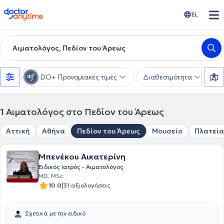
doctoranytime
EL
Αιματολόγος, Πεδίον του Άρεως
DO+ Προνομιακές τιμές
Διαθεσιμότητα
Υ
1
Αιματολόγος στο Πεδίον του Άρεως
Αττική
Αθήνα
Πεδίον του Άρεως
Μουσείο
Πλατεία
Μπενέκου Αικατερίνη
Ειδικός Ιατρός - Αιματολόγος
MD, MSc
|
10.0
31 αξιολογήσεις
Σχετικά με την ειδικό