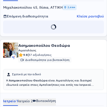
Μιχαλακοπούλου 45, Ιλίσια, ΑΤΤΙΚΗ
2,4 km
Επόμενη διαθεσιμότητα
Κλείσε ραντεβού
Ασημακοπούλου Θεοδώρα
Αιματολόγος
|
9.8
37 αξιολογήσεις
Διαθεσιμότητα για βιντεοκλήση
Σχετικά με την ειδικό
Η
Ασημακοπούλου Θεοδώρα
είναι Αιματολόγος και διατηρεί
ιδιωτικά ιατρεία στους Αμπελοκήπους και εντός του Ιατρικού
Κέντρου Αθηνών (στο Μαρούσι). Είναι πτυχιούχος της Ιατρικής
Σχολής του Εθνικού και Καποδιστριακού Πανεπιστημίου Αθηνών.
Διετέλεσε Διευθύντρια της Αιματολογικής Κλινικής του
Βιντεοκλήση
Ιατρείο 1
Ιατρείο 2
Σισμανογλείου Νοσοκομείου επί 15 έτη και ήταν αποκλειστική
υπεύθυνη της Μονάδας Βραχείας Νοσηλείας και του τμήματος