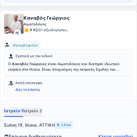
Καναβός Γεώργιος
Αιματολόγος
|
9.9
251 αξιολογήσεις
Θρομβοφιλία
Σχετικά με τον ειδικό
Ο
Καναβός Γεώργιος
είναι Αιματολόγος και διατηρεί ιδιωτικό
ιατρείο στα Ιλίσια. Είναι πτυχιούχος της Ιατρικής Σχολής του
Εθνικού και Καποδιστριακού Πανεπιστημίου Αθηνών και είναι
εξειδικευμένος στην θρομβοεμβολική νόσo, στις καταστάσεις
Απλή επίσκεψη
θρομβοφιλίας (κληρονομικής και επίκτητης) και στην αιματολογία
Δες το κόστος
της κύησης. Επιπλέον, πέρα από το ιδιωτικό του ιατρείο, είναι
Υπεύθυνος Αιματολόγος του Αιματολογικού Εργαστηρίου και του
Τμήματος πήξης / αιμοδοσίας στη Γυναικολογική - Μαιευτική
Κλινική "ΡΕΑ". Τέλος, ο γιατρός είναι μέλος της Ελληνικής
Ιατρείο 1
Ιατρείο 2
Αιματολογικής Εταιρείας.
Σισίνη 19, Ιλίσια, ΑΤΤΙΚΗ
2,3 km
Επόμενη διαθεσιμότητα
Κλείσε ραντεβού