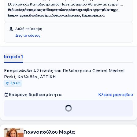
Εθνικού και Καποδιστριακού Πανεπιστημίου Αθηνών με ενεργή
συμμετοχή στην εκπαίδευση των προπτυχιακών φοιτητών της
Ειδικεύεται κυρίως σε αιματολογικές κακοήθειες με ιδιαίτερο
Ιατρικής καθώς και στη διδασκαλία σε μεταπτυχιακά
επιστημονικό ενδιαφέρον στις κυτταρικές θεραπείες.
προγράμματα.
Απλή επίσκεψη
Δες το κόστος
Ιατρείο 1
Επαμεινώνδα 42 (εντός του Πολυϊατρείου Central Medical
Park), Καλλιθέα, ΑΤΤΙΚΗ
6,9 km
Επόμενη διαθεσιμότητα
Κλείσε ραντεβού
Γιαννοπούλου Μαρία