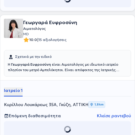
Γεωργαρά Ευφροσύνη
Αιματολόγος
MD
|
10.0
15 αξιολογήσεις
Σχετικά με την ειδικό
Η
Γεωργαρά Ευφροσύνη
είναι Αιματολόγος με ιδιωτικό ιατρείο
πλησίον του μετρό Αμπελόκηποι. Είναι απόφοιτος της Ιατρικής
Σχολής του Εθνικού και Καποδιστριακού Πανεπιστήμιου Αθηνών.
Εργάστηκε ως ειδικευόμενη εσωτερικής παθολογίας στο
νοσοκομείο St Barbara Klinik Hamm-Heessen. Ολοκλήρωσε τη διετή
Ιατρείο 1
άσκησή της στην ειδικότητα της Παθολογίας στο ΓΝΑ Ιπποκράτειο.
Εργάστηκε στην Αιματολογική κλινική και το εξωτερικό
αιματολογικό ιατρείο στο ΓΝΑ Γ.Γεννηματάς από το 2019 έως και το
Κυρίλλου Λουκάρεως 35Α, Γκύζη, ΑΤΤΙΚΗ
1,8 km
2025, όπου ειδικεύτηκε σε παθήσεις όπως το λέμφωμα, το
πολλαπλούν μυέλωμα, η λευχαιμία, το μυελοδυσπλαστικό
Επόμενη διαθεσιμότητα
Κλείσε ραντεβού
νεόπλασμα κ.α. Ειδικεύτηκε στη θρομβοφιλία και την αιμορραγική
διάθεση στο ιατρείο της αιμοδοσίας του ΓΝΑ Ιπποκράτειο, καθώς
και στην αιματολογία της κύησης, καθέξιν αποβολές ,
υπογονιμότητα κτλ. στο πανεπιστημιακό Αρεταίειο νοσοκομείο.