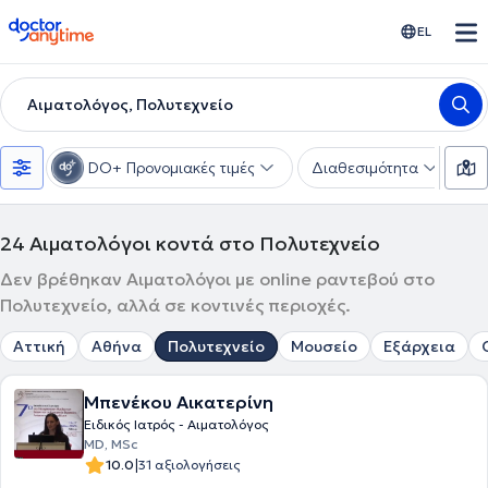
doctoranytime
EL
Αιματολόγος, Πολυτεχνείο
DO+ Προνομιακές τιμές
Διαθεσιμότητα
Υ
24
Αιματολόγοι κοντά στο Πολυτεχνείο
Δεν βρέθηκαν Αιματολόγοι με online ραντεβού στο
Πολυτεχνείο, αλλά σε κοντινές περιοχές.
Αττική
Αθήνα
Πολυτεχνείο
Μουσείο
Εξάρχεια
Μπενέκου Αικατερίνη
Ειδικός Ιατρός - Αιματολόγος
MD, MSc
|
10.0
31 αξιολογήσεις