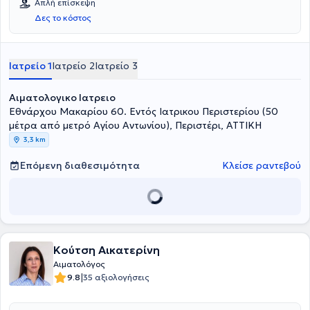
Απλή επίσκεψη
Τεχνολόγων και Νοσηλευτών.
Δες το κόστος
Ιατρείο 1
Ιατρείο 2
Ιατρείο 3
Αιματολογικο Ιατρειο
Εθνάρχου Μακαρίου 60. Εντός Ιατρικου Περιστερίου (50
μέτρα από μετρό Αγίου Αντωνίου), Περιστέρι, ΑΤΤΙΚΗ
3,3 km
Επόμενη διαθεσιμότητα
Κλείσε ραντεβού
Κούτση Αικατερίνη
Αιματολόγος
|
9.8
35 αξιολογήσεις