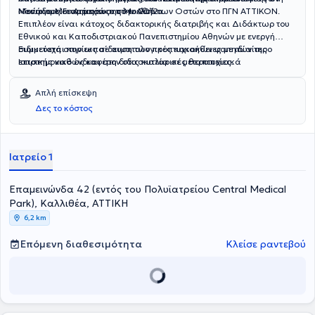
Νοσοκομείο «Αττικόν» από το 2012.
«Γεώργιος Γεννηματάς» στην Αθήνα.
Μονάδα Μεταμόσχευσης Μυελού των Οστών στο ΠΓΝ ΑΤΤΙΚΟΝ.
Επιπλέον είναι κάτοχος διδακτορικής διατριβής και Διδάκτωρ του
Εθνικού και Καποδιστριακού Πανεπιστημίου Αθηνών με ενεργή
συμμετοχή στην εκπαίδευση των προπτυχιακών φοιτητών της
Ειδικεύεται κυρίως σε αιματολογικές κακοήθειες με ιδιαίτερο
Ιατρικής καθώς και στη διδασκαλία σε μεταπτυχιακά
επιστημονικό ενδιαφέρον στις κυτταρικές θεραπείες.
προγράμματα.
Απλή επίσκεψη
Δες το κόστος
Ιατρείο 1
Επαμεινώνδα 42 (εντός του Πολυϊατρείου Central Medical
Park), Καλλιθέα, ΑΤΤΙΚΗ
6,2 km
Επόμενη διαθεσιμότητα
Κλείσε ραντεβού