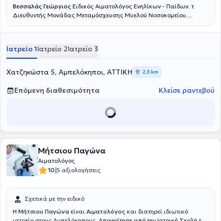
Βεσσαλάς Γεώργιος
Ειδικός Αιματολόγος Ενηλίκων - Παίδων. τ
της κύησης, το λέμφωμα και τη λευχαιμία.
Διευθυντής Μονάδας Μεταμόσχευσης Μυελού Νοσοκομείου
Παίδων Αγία Σοφία. .
Ιατρείο 1
Ιατρείο 2
Ιατρείο 3
Χατζηκώστα 5, Αμπελόκηποι, ΑΤΤΙΚΗ
2,3 km
Επόμενη διαθεσιμότητα
Κλείσε ραντεβού
Μήτσιου Παγώνα
Αιματολόγος
|
10
5 αξιολογήσεις
Σχετικά με την ειδικό
H
Μήτσιου Παγώνα
είναι
Αιματολόγος
και διατηρεί ιδιωτικό
ιατρείο στους Αμπελόκηπους.
Αποφοίτησε από την Ιατρική Σχολή του