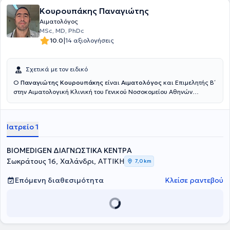
Κουρουπάκης Παναγιώτης
Αιματολόγος
MSc, MD, PhDc
|
10.0
14 αξιολογήσεις
Σχετικά με τον ειδικό
Ο
Παναγιώτης Κουρουπάκης
είναι
Αιματολόγος
και Επιμελητής Β΄
στην Αιματολογική Κλινική του Γενικού Νοσοκομείου Αθηνών
"Σισμανόγλειο". Διατηρεί ιδιωτικό ιατρείο εντός του BIOMEDIGEN
(Διαγνωστικού κέντρου στο Χαλάνδρι), ενώ είναι και εξωτερικός
συνεργάτης του Ομίλου ΙΑΤΡΟΠΟΛΙΣ. Είναι πτυχιούχος της Ιατρικής
Ιατρείο 1
Σχολής Αθηνών, συνεργάτης επί διετία της Ελληνικής Ογκολογικής
Ερευνητικής Ομάδας, ειδικευθείς στο Γ.Ν.Α. Σισμανόγλειο
(Παθολογία 2015-2018, Αιματολογία 2019-2023), και
BIOMEDIGEN ΔΙΑΓΝΩΣΤΙΚΑ ΚΕΝΤΡΑ
μετεκπαιδευθείς στο μεταπτυχιακό πρόγραμμα σπουδών
Σωκράτους 16, Χαλάνδρι, ΑΤΤΙΚΗ
7,0 km
"Θρόμβωση - Αιμορραγία - Ιατρική των Μεταγγίσεων. Παρέχει
εξειδικευμένες υπηρεσίες διερεύνησης, διαγνωστικής
Επόμενη διαθεσιμότητα
Κλείσε ραντεβού
προσπέλασης, αντιμετώπισης και παρακολούθησης αναιμίας,
διαταραχών λευκών αιμοσφαιρίων και αιμοπεταλίων, καλόηθων
και κακόηθων αιματολογικών νοσημάτων αλλά και διαταραχών
αιμόστασης, τόσο σε εργαστηριακό όσο και σε κλινικό επίπεδο.