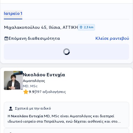
Ιατρείο 1
Μιχαλακοπούλου 45, Ιλίσια, ΑΤΤΙΚΗ
2,3 km
Επόμενη διαθεσιμότητα
Κλείσε ραντεβού
Νικολάου Ευτυχία
Αιματολόγος
MD, MSc
|
9.9
197 αξιολογήσεις
Σχετικά με την ειδικό
Η
Νικολάου Ευτυχία
MD, MSc είναι Αιματολόγος και διατηρεί
ιδιωτικό ιατρείο στα Πετράλωνα, ενώ δέχεται ασθενείς και στο
Περιστέρι (Κλινική West Athens) και στα Πατήσια (Hospitality Clinic).
Είναι Υποψήφια Διδάκτωρ της Ιατρικής Σχολής του Εθνικού και