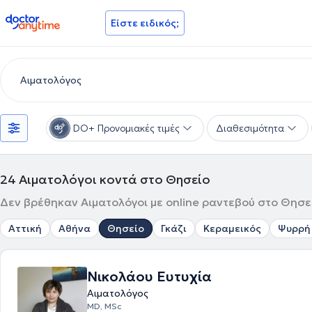
doctoranytime
Είστε ειδικός;
DO+ Προνομιακές τιμές
Διαθεσιμότητα
24
Αιματολόγοι κοντά στο Θησείο
Δεν βρέθηκαν Αιματολόγοι με online ραντεβού στο Θησεί
Αττική
Αθήνα
Θησείο
Γκάζι
Κεραμεικός
Ψυρρή
Νικολάου Ευτυχία
Αιματολόγος
MD, MSc