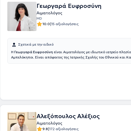
κατάρτιση στον κλάδο του.
Γεωργαρά Ευφροσύνη
Αιματολόγος
MD
|
10.0
15 αξιολογήσεις
Σχετικά με την ειδικό
Η
Γεωργαρά Ευφροσύνη
είναι Αιματολόγος με ιδιωτικό ιατρείο πλησίο
Αμπελόκηποι. Είναι απόφοιτος της Ιατρικής Σχολής του Εθνικού και 
Πανεπιστήμιου Αθηνών. Εργάστηκε ως ειδικευόμενη εσωτερικής παθο
νοσοκομείο St Barbara Klinik Hamm-Heessen. Ολοκλήρωσε τη διετή άσ
ειδικότητα της Παθολογίας στο ΓΝΑ Ιπποκράτειο. Εργάστηκε στην Αιμ
κλινική και το εξωτερικό αιματολογικό ιατρείο στο ΓΝΑ Γ.Γεννηματάς 
και το 2025, όπου ειδικεύτηκε σε παθήσεις όπως το λέμφωμα, το πολ
μυέλωμα, η λευχαιμία, το μυελοδυσπλαστικό νεόπλασμα κ.α. Ειδικεύτ
θρομβοφιλία και την αιμορραγική διάθεση στο ιατρείο της αιμοδοσίας
Ιπποκράτειο, καθώς και στην αιματολογία της κύησης, καθέξιν αποβολές ,
υπογονιμότητα κτλ. στο πανεπιστημιακό Αρεταίειο νοσοκομείο. Ασχολή
αιμοσφαιρινοπάθειες στο κέντρο Μεσογειακής Αναιμίας στο ΓΝΑ Λαϊκ
Αλεξόπουλος Αλέξιος
εκπαιδεύτηκε στη Μεταμόσχευση μυελού των οστών και τις νεότερες θ
-T cells ενηλίκων στο Λαϊκό νοσοκομείο Αθηνών και παίδων στο Αγία 
Αιματολόγος
|
9.8
172 αξιολογήσεις