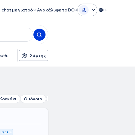
e chat με γιατρό
Ανακάλυψε το DO+
EL
σθετα φίλτρα
Χάρτης
Γλώσσες
Ασφαλιστικές εταιρείες
Κουκάκι
Ομόνοια
Ακαδημία
Σύνταγμα
Βοτανικός
0,6 km