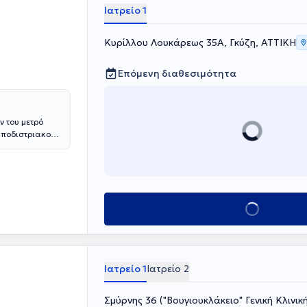
Ιατρείο 1
Κυρίλλου Λουκάρεως 35Α, Γκύζη, ΑΤΤΙΚΗ
Επόμενη διαθεσιμότητα
ν του μετρό
Καποδιστριακού
λογίας στο
κησή της στην
ατολογική
από το 2019 έως
λαπλούν
Κλείσε ραντεβού
ηκε στη
 του ΓΝΑ
θηκε με τις
ό και
Ιατρείο 1
Ιατρείο 2
εραπείες με car
Σοφία .
Σμύρνης 36 ("Βουγιουκλάκειο" Γενική Κλινική