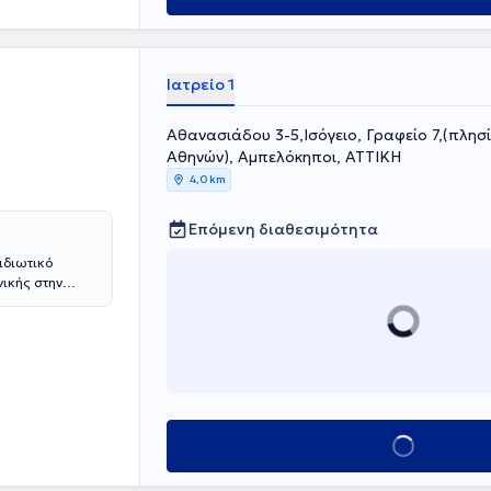
Ιατρείο 1
Αθανασιάδου 3-5,Ισόγειο, Γραφείο 7,(πλησ
Αθηνών), Αμπελόκηποι, ΑΤΤΙΚΗ
4,0 km
Επόμενη διαθεσιμότητα
ιδιωτικό
νικής στην
θηνών και στη
ας στην
ν
υνέχεια
τής της
HUTCHINSON
ίδευση στις
Κλείσε ραντεβού
 υπεύθυνος
Α