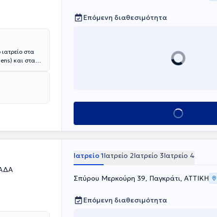
Επόμενη διαθεσιμότητα
 ιατρείο στα
ens) και στα
χολής του
υ ίδιου
δές στο
μιο
στο Γενικό
Κλείσε ραντεβού
Θεραπευτήριο
 και του
ωσης της γύρω
ή συνέδρια, ενώ
εριοδικά.
Ιατρείο 1
Ιατρείο 2
Ιατρείο 3
Ιατρείο 4
ΠΑΔΑ
Σπύρου Μερκούρη 39, Παγκράτι, ΑΤΤΙΚΗ
Επόμενη διαθεσιμότητα