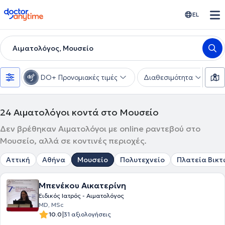
doctoranytime
EL
Αιματολόγος, Μουσείο
DO+ Προνομιακές τιμές
Διαθεσιμότητα
Υ
24
Αιματολόγοι κοντά στο Μουσείο
Δεν βρέθηκαν Αιματολόγοι με online ραντεβού στο
Μουσείο, αλλά σε κοντινές περιοχές.
Αττική
Αθήνα
Μουσείο
Πολυτεχνείο
Πλατεία Βικτ
Μπενέκου Αικατερίνη
Ειδικός Ιατρός - Αιματολόγος
MD, MSc
|
10.0
31 αξιολογήσεις