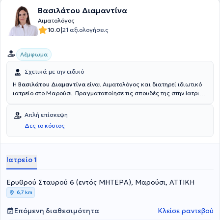
Βασιλάτου Διαμαντίνα
Αιματολόγος
|
10.0
21 αξιολογήσεις
Λέμφωμα
Σχετικά με την ειδικό
Η
Βασιλάτου Διαμαντίνα
είναι Αιματολόγος και διατηρεί ιδιωτικό
ιατρείο στο Μαρούσι. Πραγματοποίησε τις σπουδές της στην Ιατρική
σχολή του Εθνικού & Καποδιστριακού Πανεπιστημίου Αθηνών, της
οποίας είναι πλέον Διδάκτωρ. Ειδικεύτηκε στο ΠΓΝ "Αττικόν" στην
Απλή επίσκεψη
Αιματολογία. Διαθέτει κλινική εμπειρία έχοντας διατελέσει
Δες το κόστος
Επικουρική Επιμελήτρια στο Γενικό Ογκολογικό Νοσοκομείο
Κηφισιάς "Οι Άγιοι Ανάργυροι" και έχοντας εργαστεί ως
Aιματολόγος στο ΔΘΚΑ Υγεία. Τέλος, εξειδικεύεται στη
θρομβοφιλία, στο λέμφωμα και στο μυέλωμα.
Ιατρείο 1
Ερυθρού Σταυρού 6 (εντός ΜΗΤΕΡΑ), Μαρούσι, ΑΤΤΙΚΗ
6,7 km
Επόμενη διαθεσιμότητα
Κλείσε ραντεβού