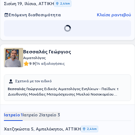
Σισίνη 19, Ιλίσια, ΑΤΤΙΚΗ
2,4 km
Επόμενη διαθεσιμότητα
Κλείσε ραντεβού
Βεσσαλάς Γεώργιος
Αιματολόγος
|
9.9
14 αξιολογήσεις
Σχετικά με τον ειδικό
Βεσσαλάς Γεώργιος
Ειδικός Αιματολόγος Ενηλίκων - Παίδων. τ
Διευθυντής Μονάδας Μεταμόσχευσης Μυελού Νοσοκομείου
Παίδων Αγία Σοφία. .
Ιατρείο 1
Ιατρείο 2
Ιατρείο 3
Χατζηκώστα 5, Αμπελόκηποι, ΑΤΤΙΚΗ
2,4 km