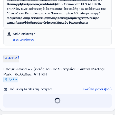
Νοσοκομείο «Αττικόν» από το 2012.
«Γεώργιος Γεννηματάς» στην Αθήνα.
Μονάδα Μεταμόσχευσης Μυελού των Οστών στο ΠΓΝ ΑΤΤΙΚΟΝ.
Επιπλέον είναι κάτοχος διδακτορικής διατριβής και Διδάκτωρ του
Εθνικού και Καποδιστριακού Πανεπιστημίου Αθηνών με ενεργή
συμμετοχή στην εκπαίδευση των προπτυχιακών φοιτητών της
Ειδικεύεται κυρίως σε αιματολογικές κακοήθειες με ιδιαίτερο
Ιατρικής καθώς και στη διδασκαλία σε μεταπτυχιακά
επιστημονικό ενδιαφέρον στις κυτταρικές θεραπείες.
προγράμματα.
Απλή επίσκεψη
Δες το κόστος
Ιατρείο 1
Επαμεινώνδα 42 (εντός του Πολυϊατρείου Central Medical
Park), Καλλιθέα, ΑΤΤΙΚΗ
6,4 km
Επόμενη διαθεσιμότητα
Κλείσε ραντεβού