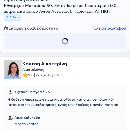
Εθνάρχου Μακαρίου 60. Εντός Ιατρικου Περιστερίου (50
μέτρα από μετρό Αγίου Αντωνίου), Περιστέρι, ΑΤΤΙΚΗ
3,2 km
Επόμενη διαθεσιμότητα
Κλείσε ραντεβού
Κούτση Αικατερίνη
Αιματολόγος
|
9.8
35 αξιολογήσεις
Σχετικά με την ειδικό
Η
Κούτση Αικατερίνη
είναι Αιματολόγος και διατηρεί ιδιωτικό
ιατρείο στους Αμπελόκηπους, εντός του "Ερρίκος Ντυνάν" Hospital
Center. Είναι πτυχιούχος του τμήματος Βιοχημείας και Μοριακής
Βιολογίας του Πανεπιστημίου Louis Pasteur στο Στρασβούργο της
Απλή επίσκεψη
Γαλλίας, καθώς και πτυχιούχος της Ιατρικής Σχολής του Εθνικού &
Δες το κόστος
Καποδιστριακού Πανεπιστημίου Αθηνών. Επίσης, έχει