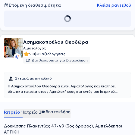
Επόμενη διαθεσιμότητα
Κλείσε ραντεβού
Ασημακοπούλου Θεοδώρα
Αιματολόγος
|
9.8
38 αξιολογήσεις
Διαθεσιμότητα για βιντεοκλήση
Σχετικά με την ειδικό
Η
Ασημακοπούλου Θεοδώρα
είναι Αιματολόγος και διατηρεί
ιδιωτικά ιατρεία στους Αμπελοκήπους και εντός του Ιατρικού
Κέντρου Αθηνών (στο Μαρούσι). Είναι πτυχιούχος της Ιατρικής
Σχολής του Εθνικού και Καποδιστριακού Πανεπιστημίου Αθηνών.
Διετέλεσε Διευθύντρια της Αιματολογικής Κλινικής του
Βιντεοκλήση
Ιατρείο 1
Ιατρείο 2
Σισμανογλείου Νοσοκομείου επί 15 έτη και ήταν αποκλειστική
υπεύθυνη της Μονάδας Βραχείας Νοσηλείας και του τμήματος
Αυτόλογης Μεταμόσχευσης Μυελού των Οστών. Διετέλεσε, επίσης,
Δουκίσσης Πλακεντίας 47-49 (3ος όροφος), Αμπελόκηποι,
Διευθύντρια της Αιμοδοσίας και του Αιματολογικού τμήματος του
ΑΤΤΙΚΗ
Νοσοκομείου ΚΑΤ και επί σειρά ετών υπηρέτησε ως επιμελήτρια στο