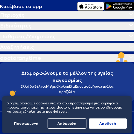
Κατέβασε το app
Περιοχές
Ειδικότητες
Παθήσεις/Υπηρεσίες
Αναζητήσεις
doctoranytime
Διαμορφώνουμε το μέλλον της υγείας
παγκοσμίως
Ελλάδα
Βέλγιο
Μεξικό
Κολομβία
Εκουαδόρ
Γουατεμάλα
Βραζιλία
Χρησιμοποιούμε cookies για να σου προσφέρουμε μια κορυφαία
προσωποποιημένη εμπειρία doctoranytime και να σε βοηθήσουμε
να βρεις εύκολα αυτό που ψάχνεις.
Οροι χρήσης
Cookies
Πολιτική προστασίας προσωπικού απορρήτου
Προσαρμογή
Απόρριψη
Aποδοχή
© 2026 doctoranytime