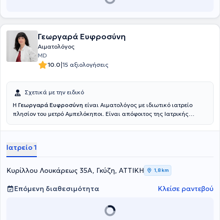
Γεωργαρά Ευφροσύνη
Αιματολόγος
MD
|
10.0
15 αξιολογήσεις
Σχετικά με την ειδικό
Η
Γεωργαρά Ευφροσύνη
είναι Αιματολόγος με ιδιωτικό ιατρείο
πλησίον του μετρό Αμπελόκηποι. Είναι απόφοιτος της Ιατρικής
Σχολής του Εθνικού και Καποδιστριακού Πανεπιστήμιου Αθηνών.
Εργάστηκε ως ειδικευόμενη εσωτερικής παθολογίας στο
νοσοκομείο St Barbara Klinik Hamm-Heessen. Ολοκλήρωσε τη διετή
Ιατρείο 1
άσκησή της στην ειδικότητα της Παθολογίας στο ΓΝΑ Ιπποκράτειο.
Εργάστηκε στην Αιματολογική κλινική και το εξωτερικό
αιματολογικό ιατρείο στο ΓΝΑ Γ.Γεννηματάς από το 2019 έως και το
Κυρίλλου Λουκάρεως 35Α, Γκύζη, ΑΤΤΙΚΗ
1,8 km
2025, όπου ειδικεύτηκε σε παθήσεις όπως το λέμφωμα, το
πολλαπλούν μυέλωμα, η λευχαιμία, το μυελοδυσπλαστικό
Επόμενη διαθεσιμότητα
Κλείσε ραντεβού
νεόπλασμα κ.α. Ειδικεύτηκε στη θρομβοφιλία και την αιμορραγική
διάθεση στο ιατρείο της αιμοδοσίας του ΓΝΑ Ιπποκράτειο, καθώς
και στην αιματολογία της κύησης, καθέξιν αποβολές ,
υπογονιμότητα κτλ. στο πανεπιστημιακό Αρεταίειο νοσοκομείο.