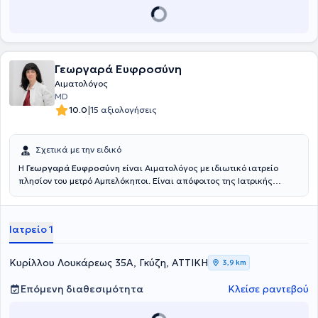
Γεωργαρά Ευφροσύνη
Αιματολόγος
MD
|
10.0
15 αξιολογήσεις
Σχετικά με την ειδικό
Η
Γεωργαρά Ευφροσύνη
είναι Αιματολόγος με ιδιωτικό ιατρείο
πλησίον του μετρό Αμπελόκηποι. Είναι απόφοιτος της Ιατρικής
Σχολής του Εθνικού και Καποδιστριακού Πανεπιστήμιου Αθηνών.
Εργάστηκε ως ειδικευόμενη εσωτερικής παθολογίας στο
νοσοκομείο St Barbara Klinik Hamm-Heessen. Ολοκλήρωσε τη διετή
Ιατρείο 1
άσκησή της στην ειδικότητα της Παθολογίας στο ΓΝΑ Ιπποκράτειο.
Εργάστηκε στην Αιματολογική κλινική και το εξωτερικό
αιματολογικό ιατρείο στο ΓΝΑ Γ.Γεννηματάς από το 2019 έως και το
Κυρίλλου Λουκάρεως 35Α, Γκύζη, ΑΤΤΙΚΗ
3,9 km
2025, όπου ειδικεύτηκε σε παθήσεις όπως το λέμφωμα, το
πολλαπλούν μυέλωμα, η λευχαιμία, το μυελοδυσπλαστικό
Επόμενη διαθεσιμότητα
Κλείσε ραντεβού
νεόπλασμα κ.α. Ειδικεύτηκε στη θρομβοφιλία και την αιμορραγική
διάθεση στο ιατρείο της αιμοδοσίας του ΓΝΑ Ιπποκράτειο, καθώς