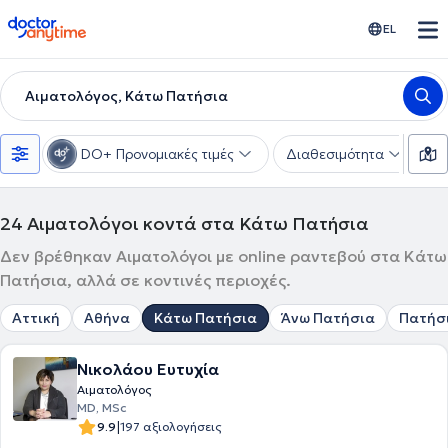
doctoranytime
EL
Αιματολόγος, Κάτω Πατήσια
DO+ Προνομιακές τιμές
Διαθεσιμότητα
Υ
24
Αιματολόγοι κοντά στα Κάτω Πατήσια
Δεν βρέθηκαν Αιματολόγοι με online ραντεβού στα Κάτω
Πατήσια, αλλά σε κοντινές περιοχές.
Αττική
Αθήνα
Κάτω Πατήσια
Άνω Πατήσια
Πατήσ
Νικολάου Ευτυχία
Αιματολόγος
MD, MSc
|
9.9
197 αξιολογήσεις