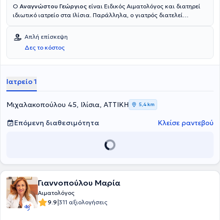
O
Αναγνώστου Γεώργιος
είναι Ειδικός Αιματολόγος και διατηρεί
ιδιωτικό ιατρείο στα Ιλίσια. Παράλληλα, ο γιατρός διατελεί
Διευθυντής του τμήματος Αιμοδοσίας του Νοσοκομείου "Ερρίκος
Ντυνάν", στη Λεωφόρο Μεσογείων 107, όπου παρακολουθεί και εκεί
Απλή επίσκεψη
τους ασθενείς του. Παρέχει πλήθος υπηρεσιών, εξατομικευμένες
Δες το κόστος
για τις ανάγκες του εκάστοτε ασθενούς, αντιμετωπίζοντας τον
καθένα ξεχωριστά με συνέπεια και σοβαρότητα.
Ιατρείο 1
Μιχαλακοπούλου 45, Ιλίσια, ΑΤΤΙΚΗ
5,4 km
Επόμενη διαθεσιμότητα
Κλείσε ραντεβού
Γιαννοπούλου Μαρία
Αιματολόγος
|
9.9
311 αξιολογήσεις