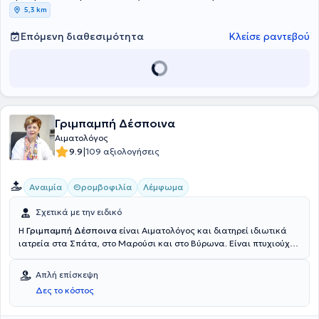
5,3 km
Επόμενη διαθεσιμότητα
Κλείσε ραντεβού
Γριμπαμπή Δέσποινα
Αιματολόγος
|
9.9
109 αξιολογήσεις
Αναιμία
Θρομβοφιλία
Λέμφωμα
Σχετικά με την ειδικό
Η
Γριμπαμπή Δέσποινα
είναι Αιματολόγος και διατηρεί ιδιωτικά
ιατρεία στα Σπάτα, στο Μαρούσι και στο Βύρωνα. Είναι πτυχιούχος
της Ιατρικής Σχολής του Εθνικού και Καποδιστριακού
Πανεπιστημίου Αθηνών και ολοκλήρωσε την ειδικότητά της στην
Απλή επίσκεψη
Αιματολογία στην Α΄ Προπαιδευτική Παθολογική Κλινική του Γενικού
Δες το κόστος
Νοσοκομείου Αθηνών "Λαϊκό", όπου και εξειδικεύτηκε στο λέμφωμα.
Επιπλέον, έχει αποκτήσει μεγάλη εμπειρία στην αντιμετώπιση