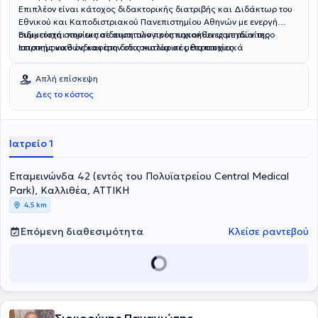
Επιπλέον είναι κάτοχος διδακτορικής διατριβής και Διδάκτωρ του
Εθνικού και Καποδιστριακού Πανεπιστημίου Αθηνών με ενεργή
συμμετοχή στην εκπαίδευση των προπτυχιακών φοιτητών της
Ειδικεύεται κυρίως σε αιματολογικές κακοήθειες με ιδιαίτερο
Ιατρικής καθώς και στη διδασκαλία σε μεταπτυχιακά
επιστημονικό ενδιαφέρον στις κυτταρικές θεραπείες.
προγράμματα.
Απλή επίσκεψη
Δες το κόστος
Ιατρείο 1
Επαμεινώνδα 42 (εντός του Πολυϊατρείου Central Medical
Park), Καλλιθέα, ΑΤΤΙΚΗ
4,5 km
Επόμενη διαθεσιμότητα
Κλείσε ραντεβού