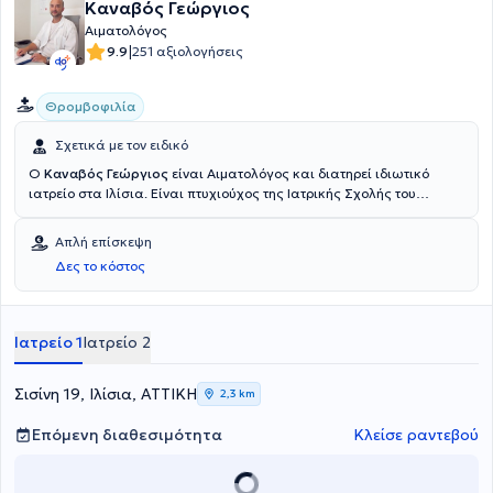
Καναβός Γεώργιος
Αιματολόγος
|
9.9
251 αξιολογήσεις
Θρομβοφιλία
Σχετικά με τον ειδικό
Ο
Καναβός Γεώργιος
είναι Αιματολόγος και διατηρεί ιδιωτικό
ιατρείο στα Ιλίσια. Είναι πτυχιούχος της Ιατρικής Σχολής του
Εθνικού και Καποδιστριακού Πανεπιστημίου Αθηνών και είναι
εξειδικευμένος στην θρομβοεμβολική νόσo, στις καταστάσεις
Απλή επίσκεψη
θρομβοφιλίας (κληρονομικής και επίκτητης) και στην αιματολογία
Δες το κόστος
της κύησης. Επιπλέον, πέρα από το ιδιωτικό του ιατρείο, είναι
Υπεύθυνος Αιματολόγος του Αιματολογικού Εργαστηρίου και του
Τμήματος πήξης / αιμοδοσίας στη Γυναικολογική - Μαιευτική
Κλινική "ΡΕΑ". Τέλος, ο γιατρός είναι μέλος της Ελληνικής
Ιατρείο 1
Ιατρείο 2
Αιματολογικής Εταιρείας.
Σισίνη 19, Ιλίσια, ΑΤΤΙΚΗ
2,3 km
Επόμενη διαθεσιμότητα
Κλείσε ραντεβού