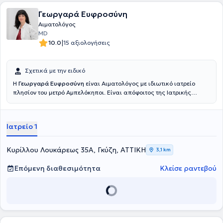
Γεωργαρά Ευφροσύνη
Αιματολόγος
MD
|
10.0
15 αξιολογήσεις
Σχετικά με την ειδικό
Η
Γεωργαρά Ευφροσύνη
είναι Αιματολόγος με ιδιωτικό ιατρείο
πλησίον του μετρό Αμπελόκηποι. Είναι απόφοιτος της Ιατρικής
Σχολής του Εθνικού και Καποδιστριακού Πανεπιστήμιου Αθηνών.
Εργάστηκε ως ειδικευόμενη εσωτερικής παθολογίας στο
νοσοκομείο St Barbara Klinik Hamm-Heessen. Ολοκλήρωσε τη διετή
Ιατρείο 1
άσκησή της στην ειδικότητα της Παθολογίας στο ΓΝΑ Ιπποκράτειο.
Εργάστηκε στην Αιματολογική κλινική και το εξωτερικό
αιματολογικό ιατρείο στο ΓΝΑ Γ.Γεννηματάς από το 2019 έως και το
Κυρίλλου Λουκάρεως 35Α, Γκύζη, ΑΤΤΙΚΗ
3,1 km
2025, όπου ειδικεύτηκε σε παθήσεις όπως το λέμφωμα, το
πολλαπλούν μυέλωμα, η λευχαιμία, το μυελοδυσπλαστικό
Επόμενη διαθεσιμότητα
Κλείσε ραντεβού
νεόπλασμα κ.α. Ειδικεύτηκε στη θρομβοφιλία και την αιμορραγική
διάθεση στο ιατρείο της αιμοδοσίας του ΓΝΑ Ιπποκράτειο, καθώς
και στην αιματολογία της κύησης, καθέξιν αποβολές ,
υπογονιμότητα κτλ. στο πανεπιστημιακό Αρεταίειο νοσοκομείο.
Ασχολήθηκε με τις αιμοσφαιρινοπάθειες στο κέντρο Μεσογειακής
Αναιμίας στο ΓΝΑ Λαϊκό και εκπαιδεύτηκε στη Μεταμόσχευση