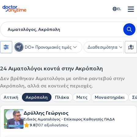
doctoranytime
EL
Αιματολόγος, Ακρόπολη
DO+ Προνομιακές τιμές
Διαθεσιμότητα
Υ
24
Αιματολόγοι κοντά στην Ακρόπολη
Δεν βρέθηκαν Αιματολόγοι με online ραντεβού στην
Ακρόπολη, αλλά σε κοντινές περιοχές.
Αττική
Ακρόπολη
Πλάκα
Μετς
Μοναστηράκι
Σ
Δρύλλης Γεώργιος
Ειδικός Αιματολόγος - Επίκουρος Καθηγητής ΠΑΔΑ
|
9.8
107 αξιολογήσεις