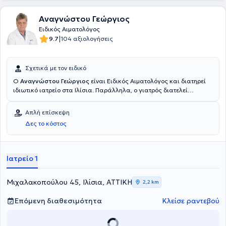
Αναγνώστου Γεώργιος
Ειδικός Αιματολόγος
|
9.7
104 αξιολογήσεις
Σχετικά με τον ειδικό
O
Αναγνώστου Γεώργιος
είναι Ειδικός Αιματολόγος και διατηρεί
ιδιωτικό ιατρείο στα Ιλίσια. Παράλληλα, ο γιατρός διατελεί
Διευθυντής του τμήματος Αιμοδοσίας του Νοσοκομείου "Ερρίκος
Ντυνάν", στη Λεωφόρο Μεσογείων 107, όπου παρακολουθεί και εκεί
Απλή επίσκεψη
τους ασθενείς του. Παρέχει πλήθος υπηρεσιών, εξατομικευμένες
Δες το κόστος
για τις ανάγκες του εκάστοτε ασθενούς, αντιμετωπίζοντας τον
καθένα ξεχωριστά με συνέπεια και σοβαρότητα.
Ιατρείο 1
Μιχαλακοπούλου 45, Ιλίσια, ΑΤΤΙΚΗ
2,2 km
Επόμενη διαθεσιμότητα
Κλείσε ραντεβού