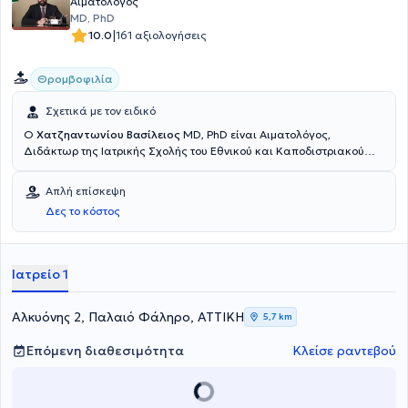
Αιματολόγος
MD, PhD
|
10.0
161 αξιολογήσεις
Θρομβοφιλία
Σχετικά με τον ειδικό
Ο
Χατζηαντωνίου Βασίλειος
MD, PhD είναι Αιματολόγος,
Διδάκτωρ της Ιατρικής Σχολής του Εθνικού και Καποδιστριακού
Πανεπιστημίου Αθηνών με εξειδίκευση στη Μεγάλη Βρετανία και
σας υποδέχεται σε ένα φιλόξενο και άρτια εξοπλισμένο ιατρείο στο
Απλή επίσκεψη
Παλαιό Φάληρο για την εξατομικευμένη αντιμετώπιση κάθε
Δες το κόστος
αιματολογικού σας προβλήματος. Παρέχονται πρωτοποριακές για
τα ελληνικά δεδομένα υπηρεσίες αιματολογίας, τόσο στον τομέα
της θρομβοφιλίας / θρόμβωσης και αιματολογίας της κύησης, όσο
και σε περιστατικά γενικής αιματολογίας.
Ιατρείο 1
Αλκυόνης 2, Παλαιό Φάληρο, ΑΤΤΙΚΗ
5,7 km
Επόμενη διαθεσιμότητα
Κλείσε ραντεβού