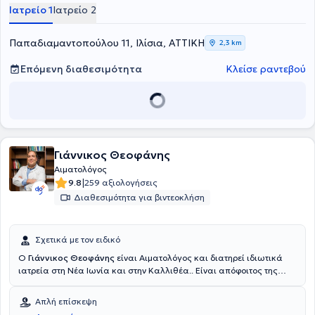
Αθηνών. Αξιζει να αναφερθεί πως διετέλεσε και Καθηγητής
Ιατρείο 1
Ιατρείο 2
Παθολογίας (Γηριατρική, Ανοσολογία), στην Στρατιωτική Ανώτατη
Νοσηλευτική Σχολή. Ο γιατρός εξειδικεύεται στο Λέμφωμα, το
Μυέλωμα και τη Λευχαιμία. Στα ιατρεία του αντιμετωπίζει
Παπαδιαμαντοπούλου 11, Ιλίσια, ΑΤΤΙΚΗ
2,3 km
πληθώρα περιστατικών με γνώμονα την εγνωσμένη, άρτια
επιστημονική του γνώση και σύμβουλο τον αδιαμφισβήτητο
Επόμενη διαθεσιμότητα
Κλείσε ραντεβού
επαγγελματισμό του.
Γιάννικος Θεοφάνης
Αιματολόγος
|
9.8
259 αξιολογήσεις
Διαθεσιμότητα για βιντεοκλήση
Σχετικά με τον ειδικό
Ο
Γιάννικος Θεοφάνης
είναι Αιματολόγος και διατηρεί ιδιωτικά
ιατρεία στη Νέα Ιωνία και στην Καλλιθέα.. Είναι απόφοιτος της
Ιατρικής Σχολής του Αριστοτελείου Πανεπιστημίου Θεσσαλονίκης,
καθώς και της Στρατιωτικής Σχολής Αξιωματικών Σωμάτων.
Απλή επίσκεψη
Επιπροσθέτως, είναι απόφοιτος του Σχολείου Αεροπορικής Ιατρικής