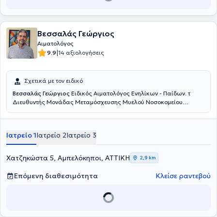
Βεσσαλάς Γεώργιος
Αιματολόγος
|
9.9
14 αξιολογήσεις
Σχετικά με τον ειδικό
Βεσσαλάς Γεώργιος
Ειδικός Αιματολόγος Ενηλίκων - Παίδων. τ
Διευθυντής Μονάδας Μεταμόσχευσης Μυελού Νοσοκομείου
Παίδων Αγία Σοφία. .
Ιατρείο 1
Ιατρείο 2
Ιατρείο 3
Χατζηκώστα 5, Αμπελόκηποι, ΑΤΤΙΚΗ
2,9 km
Επόμενη διαθεσιμότητα
Κλείσε ραντεβού