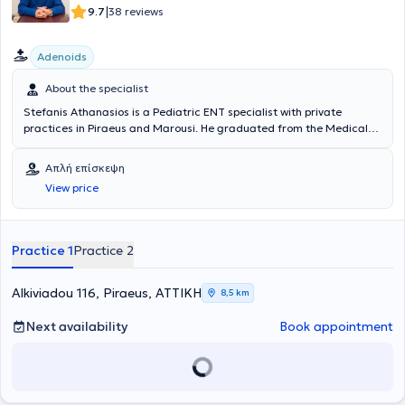
|
9.7
38 reviews
Adenoids
About the specialist
Stefanis Athanasios is a Pediatric ENT specialist with private
practices in Piraeus and Marousi. He graduated from the Medical
School of the Health Sciences School at the National and
Kapodistrian University of Athens. He possesses valuable experience
Απλή επίσκεψη
and knowledge in his field, having worked for several years as an
View price
Otolaryngologist at the Athens General Hospital "Hippocratio" and
at the Athens Children's General Hospital "P. & A. Kyriakou".
Additionally, the doctor participates in seminars and conferences
related to his specialty and is a member of the Piraeus Medical
Practice 1
Practice 2
Association as well as a specialized member of the Athens Medical
Association.
Alkiviadou 116, Piraeus, ΑΤΤΙΚΗ
8,5 km
Next availability
Book appointment