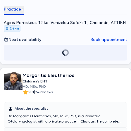
Iaso General Hospital, the Biomedical Clinic, and the General
Hospital of Athens "Hippocratio." In her private practice, she
Practice 1
manages cases of vertigo, dizziness, and tinnitus, performs nasal,
pharyngeal, and laryngeal endoscopies, and is also specialized in
Agias Paraskeuis 12 kai Venizelou Sofokli 1 , Chalandri, ΑΤΤΙΚΗ
pediatric otolaryngology. Finally, she is a member of the Athens
Medical Association, the Hellenic Society of Otorhinolaryngology,
7,4 km
the Hellenic Rhinologic Society, and the European Rhinologic
Society.
Next availability
Book appointment
Margaritis Eleutherios
Children's ENT
MD, MSc, PhD
|
9.8
24 reviews
About the specialist
Dr. Margaritis Eleutherios, MD, MSc, PhD, is a Pediatric
Otolaryngologist with a private practice in Chaidari. He completed
his doctoral dissertation at the National and Kapodistrian