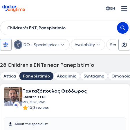
doctoranytime
EN
Children's ENT, Panepistimio
DO+ Special prices
Availability
Services
28
Children's ENTs near Panepistimio
Attica
Panepistimio
Akadimia
Syntagma
Omonoi
Πανταζόπουλος Θεόδωρος
Children's ENT
MD, MSc, PhD
|
10
3 reviews
About the specialist