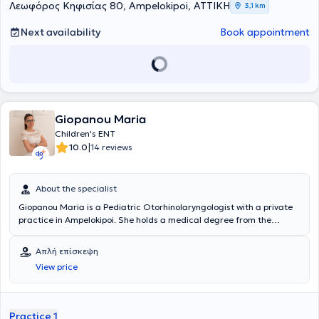
Λεωφόρος Κηφισίας 80, Ampelokipoi, ΑΤΤΙΚΗ
3,1 km
at the "Mitera" General Clinic.
Next availability
Book appointment
Giopanou Maria
Children's ENT
|
10.0
14 reviews
About the specialist
Giopanou Maria is a Pediatric Otorhinolaryngologist with a private
practice in Ampelokipoi. She holds a medical degree from the
Medical School of the University of Patras and specialized in
Otolaryngology at the ENT Clinic of the General Hospital of Athens
Απλή επίσκεψη
"G. Gennimatas." Additionally, she completed a specialization in
View price
General Surgery at the Surgical Clinic of the General Hospital of
Preveza and received training in the Cardiology, Surgical, and
Internal Medicine Clinics of the General Hospital of Agrinio. She
pursued further training in Endoscopic Surgery and Paranasal
Practice 1