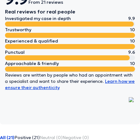
From 21 reviews
Real reviews for real people
Investigated my case in depth
9.9
Trustworthy
10
Experienced & qualified
10
Punctual
9.6
Approachable & friendly
10
Reviews are written by people who had an appointment with
a specialist and want to share their experience.
Learn how we
ensure their authenticity
All (21)
Positive (21)
Neutral (0)
Negative (0)