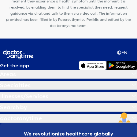
moment they experience a health symptom until the moment it is
resolved, by enabling them to find the specialist they need, request
guidance via chat and talk to them via video call. The information
provided has been filled in by Papaeuthymiou Periklis and edited by the
doctoranytime team.
EN
Get the app
Areas
Specialties
Illnesses/Services
Search by
doctoranytime
We revolutionize healthcare globally