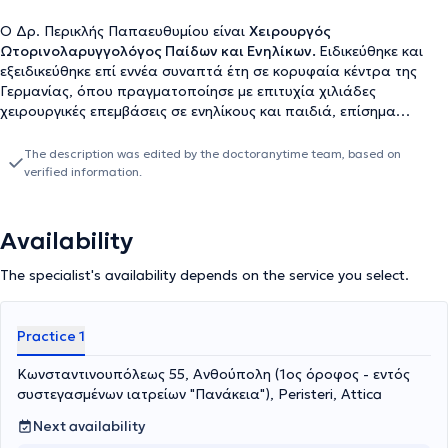
Ο Δρ. Περικλής Παπαευθυμίου είναι
Χειρουργός
Ωτορινολαρυγγολόγος Παίδων και Ενηλίκων.
Ειδικεύθηκε και
εξειδικεύθηκε επί εννέα συναπτά έτη σε κορυφαία κέντρα της
Γερμανίας, όπου πραγματοποίησε με επιτυχία χιλιάδες
χειρουργικές επεμβάσεις σε ενηλίκους και παιδιά, επίσημα
καταγεγραμμένες σύμφωνα με το γερμανικό σύστημα καταγραφής
επεμβάσεων. Εξειδικεύτηκε στην
χειρουργική
αμυγδαλών και
The description was edited by the doctoranytime team, based on
αδενοειδών εκβλαστήσεων (κρεατάκια),
την
παρακέντηση
verified information.
τυμπάνου με τοποθέτηση μικροσωλινίσκων αερισμού,
την
συντηρητική και χειρουργική
αντιμετώπιση
Ρινορραγίας
, την
αντιμετώπιση του παιδικού Ροχαλητού
και της
παιδικής
Availability
Υπνικής Άπνοιας
, την χειρουργική των υπερτροφικών
ρινικών
κογχών
με ραδιοσυχνότητες
, την
Ωτοπλαστική σε παιδιά
The specialist's availability depends on the service you select.
προσχολικής και σχολικής ηλικίας (αφεστώτα ώτα - «πεταχτά»
αυτιά), καθώς και την
ανακατασκευή του ωτικού πτερυγίου
σε
παιδιά με συγγενή απλασία/υποπλασία ωτικού πτερυγίου
Practice 1
(ανωτία/μικρωτία) με αυτόλογο πλευρικό χόνδρο. Είναι κάτοχος
του
γερμανικού Τ
ίτλου Ειδικότητας στην
Κωνσταντινουπόλεως 55, Ανθούπολη (1ος όροφος - εντός
Ωτορινολαρυγγολογία
, τον οποίο κατέκτησε μετά την
συστεγασμένων ιατρείων "Πανάκεια"), Peristeri, Attica
ολοκλήρωση του προγράμματος εκπαίδευσης για την
Next availability
Ωτορινολαρυγγολογία στα νοσοκομεία Universitätsklinikum Essen