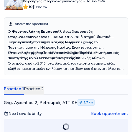
Χειρουργός Ωτορινολαρυγγολόγος - Παιδο-ΩΡΛ
|
10
1 review
About the specialist
Ο
Φουντουλάκης Εμμανουήλ
είναι
Χειρουργός
Ωτορινολαρυγγολόγος - Παιδο-ΩΡΛ
και διατηρεί ιδιωτικά
ιατρεία στην Πετρούπολη και στο Ελληνικό.
Είναι αριστούχος πτυχιούχος της Ιατρικής Σχολής του
Πανεπιστημίου της Νάπολης Ιταλίας. Ειδικεύτηκε στην
Ωτορινολαρυγγολογία στην πανεπιστημιακή ΩΡΛ κλινική του
Είναι επιμελητής παιδο-ΩΡΛ του ΙΑΣΩ Παίδων και επιστημονικός
Πανεπιστημιακού Νοσοκομείου Ηρακλείου.
συνεργάτης του ΙΑΣΩ και της Κεντρικής Κλινικής Αθηνών.
Ο ιατρός, από το 2013, στα ιδιωτικά του ιατρεία αντιμετωπίζει
πλήθος περιστατικών ενηλίκων και παίδων που άπτονται όλου του
φάσματος της ειδικότητάς του.
Practice 1
Practice 2
Grig. Ayxentiou 2, Petroupoli, ΑΤΤΙΚΗ
2,7 km
Next availability
Book appointment