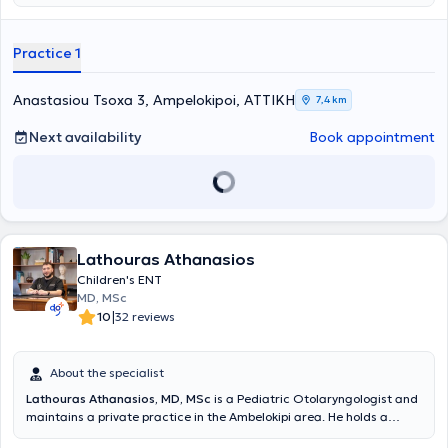
Practice 1
Anastasiou Tsoxa 3, Ampelokipoi, ΑΤΤΙΚΗ
7,4 km
Next availability
Book appointment
Lathouras Athanasios
Children's ENT
MD, MSc
|
10
32 reviews
About the specialist
Lathouras Athanasios, MD, MSc
is a Pediatric Otolaryngologist and
maintains a private practice in the Ambelokipi area. He holds a
medical degree from Comenius University and is a graduate of the