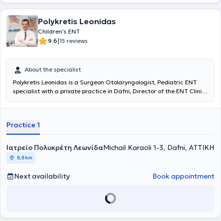
Polykretis Leonidas
Children's ENT
|
9.6
15 reviews
About the specialist
Polykretis Leonidas
is a Surgeon Otolaryngologist, Pediatric ENT
specialist with a private practice in Dafni, Director of the ENT Clinic
at IASO Children's Hospital. He graduated from the Medical School
of the University of Patras and holds certification in "Advanced
Trauma Life Support (ATLS)" from the American College of Surgeons
Practice 1
(ACS). He specialized in Otolaryngology at the Children's Hospital
"Agia Sofia" and at the Piraeus Specialized Cancer Hospital
"Metaxa," in Plastic Surgery at the Athens General Hospital
Ιατρείο Πολυκρέτη Λεωνίδα
Michail Karaoli 1-3, Dafni, ΑΤΤΙΚΗ
"Georgios Gennimatas," in Neurosurgery at the Piraeus General
8,8 km
Hospital "Tzaneio," and in General Surgery at the Pyrgos General
Hospital "Andreas Papandreou." It is noteworthy that he has worked
Next availability
Book appointment
as an Otolaryngologist at the Piraeus Specialized Cancer Hospital
"Metaxa," served as an External Collaborator at the Athens General
Hospital "Hippocratio," and was Consultant at the ENT Clinic of the
492 General Military Hospital of Alexandroupolis. Currently, he is
Deputy Director of the ENT Clinic at the Euroclinic Children's