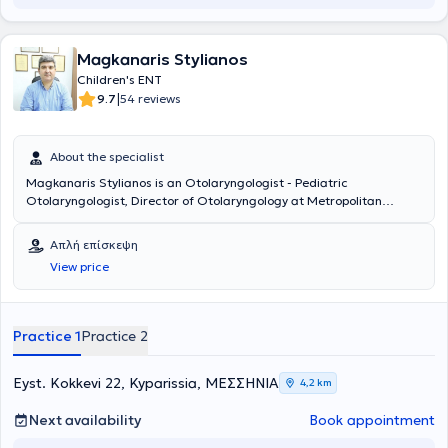
Magkanaris Stylianos
Children's ENT
|
9.7
54 reviews
About the specialist
Magkanaris Stylianos is an Otolaryngologist - Pediatric
Otolaryngologist, Director of Otolaryngology at Metropolitan
Hospital, and maintains private practices in Korydallos and
Kyparissia. He is a graduate of the Medical School of Cluj University
Απλή επίσκεψη
in Romania and completed his specialty training in the
View price
Otolaryngology Department of Athens General Hospital
"Hippocratio". Additionally, he has significant experience in
endoscopic surgery and surgery for both children and adults.
Finally, he has many years of experience and offers his services at
Practice 1
Practice 2
the Otolaryngology Department of Athens General Hospital
"Hippocratio".
Eyst. Kokkevi 22, Kyparissia, ΜΕΣΣΗΝΙΑ
4,2 km
Next availability
Book appointment