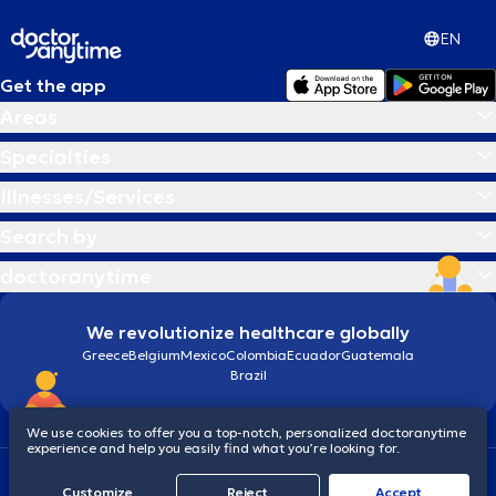
EN
Get the app
Areas
Specialties
Illnesses/Services
Search by
doctoranytime
We revolutionize healthcare globally
Greece
Belgium
Mexico
Colombia
Ecuador
Guatemala
Brazil
We use cookies to offer you a top-notch, personalized doctoranytime
experience and help you easily find what you’re looking for.
Terms and conditions
Cookies
doctoranytime: Data Protection Policy
Customize
Reject
Accept
© 2026 doctoranytime