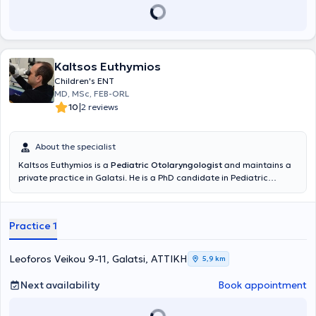
Kaltsos Euthymios
Children's ENT
MD, MSc, FEB-ORL
|
10
2 reviews
About the specialist
Kaltsos Euthymios is a
Pediatric Otolaryngologist
and maintains a
private practice in Galatsi. He is a PhD candidate in Pediatric
Otolaryngology at the Medical School of the National and
Kapodistrian University of Athens and holds a postgraduate
diploma in Emergency Health Care from the same University.
Practice 1
Additionally, he holds a medical degree from Aristotle University
and has received further training at the University Otolaryngology
Clinic of Innsbruck, Austria, focusing on Pediatric Otolaryngologic
Leoforos Veikou 9-11, Galatsi, ΑΤΤΙΚΗ
5,9 km
Surgery and Head and Neck Surgery. He serves as the Deputy
Director of the Otolaryngology Clinic at the Pediatric Medical
Next availability
Book appointment
Center of Athens and collaborates with Gaia Maternity Hospital. In
his private practice, he provides specialized services for the