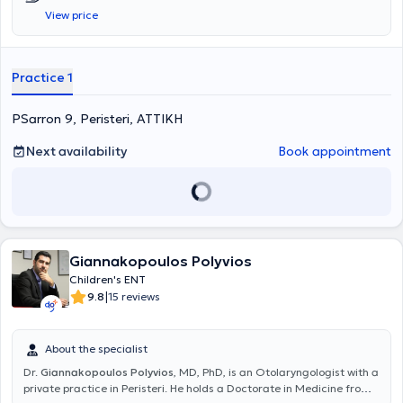
completed advanced training in rhinoplasty, endoscopic nasal
View price
surgeries, nasal septum deviation correction, surgical treatment of
snoring, tonsillectomy, and adenoidectomy. The otolaryngologist
has worked at several hospitals, including the 417 Army Fund
Nursing Institution (N.I.M.T.S.) and the General Hospital of Athens
Practice 1
"Evangelismos," and is a member of prominent medical associations
such as the Panhellenic Society of Otolaryngology Head and Neck
PSarron 9, Peristeri, ΑΤΤΙΚΗ
Surgery, the European Rhinologic Society, the Panhellenic Medical
Society of Otology - Audiology - Neurotology, among others.
Next availability
Book appointment
Giannakopoulos Polyvios
Children's ENT
|
9.8
15 reviews
About the specialist
Dr.
Giannakopoulos Polyvios
, MD, PhD, is an Otolaryngologist with a
private practice in Peristeri. He holds a Doctorate in Medicine from