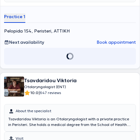
major private hospitals and performs surgeries through private
insurance providers.
Practice 1
Pelopida 154, Peristeri, ΑΤΤΙΚΗ
Next availability
Book appointment
Tsavdaridou Viktoria
Otolaryngologist (ENT)
|
10.0
647 reviews
About the specialist
Tsavdaridou Viktoria is an Otolaryngologist with a private practice
in Peristeri. She holds a medical degree from the School of Health
Sciences at "Ovidius" University and specializes in rhinology, allergic
rhinitis, and olfactory and gustatory disorders. Dr. Tsavdaridou has
Visit