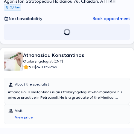
Agoniston Stratopedou Haidariou 76, Chaidari, ΑΤΤΙΚΗ
treatment of snoring, voice disorders, and deviated septum,
conditions that affect a large proportion of patients.
2,4 km
Next availability
Book appointment
Athanasiou Konstantinos
Otolaryngologist (ENT)
|
9.8
240 reviews
About the specialist
Athanasiou Konstantinos is an Otolaryngologist who maintains his
private practice in Petroupoli. He is a graduate of the Medical
School of Aristotle University of Thessaloniki, specialized in surgical
procedures, and has extensive experience in the management of
Visit
epistaxis and allergic rhinitis. Additionally, he currently collaborates
View price
with the Peristeri Medical Center, the Athenian Clinic, Iaso General
and Pediatric Hospitals, as well as the ORL Athens Clinic. Since
2007, he has participated in numerous conferences, seminars, and