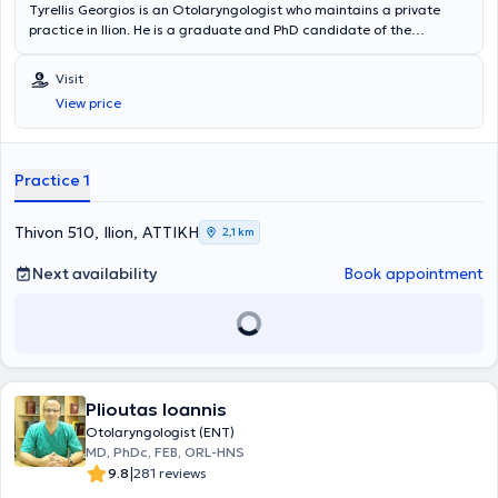
Tyrellis Georgios is an Otolaryngologist who maintains a private
practice in Ilion. He is a graduate and PhD candidate of the
National and Kapodistrian University of Athens. Additionally, he
completed postgraduate studies in "Thyroid and Parathyroid Gland
Visit
Surgery" and received training in Botox, Dermal Filler & Skin
View price
Rejuvenation. He specialized at the 2nd University ENT Clinic of the
University General Hospital "Attikon" and currently serves as a
Consultant in the ENT clinic of Iaso Hospital. Lastly, he has extensive
research experience, with numerous scientific publications
Practice 1
throughout his career.
Thivon 510, Ilion, ΑΤΤΙΚΗ
2,1 km
Next availability
Book appointment
Plioutas Ioannis
Otolaryngologist (ENT)
MD, PhDc, FEB, ORL-HNS
|
9.8
281 reviews