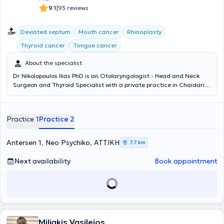
|
9.1
93 reviews
Deviated septum
Mouth cancer
Rhinoplasty
Thyroid cancer
Tongue cancer
About the specialist
Dr Nikolopoulos Ilias PhD is an Otolaryngologist - Head and Neck
Surgeon and Thyroid Specialist with a private practice in Chaidari.
He has also served as the Director of the Otolaryngology Clinic at
the Psychiko Medical Center since 2011. He holds a Doctorate in
Medicine from the National and Kapodistrian University of Athens,
Practice 1
Practice 2
as well as a medical degree from the same institution. He has
received multiple specializations in Otolaryngology and Surgery, as
well as in Pediatric Otolaryngology. He actively participates as a
Antersen 1, Neo Psychiko, ΑΤΤΙΚΗ
7,7 km
speaker at medical conferences and continuously follows all
developments in his field of expertise.
Next availability
Book appointment
Miliakis Vasileios