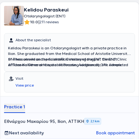
Kelidou Paraskeui
Otolaryngologist (ENT)
|
10.0
211 reviews
About the specialist
Kelidou Paraskeui is an Otolaryngologist with a private practice in
Ilion. She graduated from the Medical School of Aristotle University
of Thessaloniki and specialized in otolaryngology at the ENT Clinic
She has served as the Scientific Director of the ENT Clinic at
of Tzaneio General Hospital of Piraeus. Additionally, she completed
Affidea Kallithea and is a collaborating surgeon at ORL Athens
one year of her training at Penteli General Children's Hospital,
Clinic and Metropolitan Hospital.
gaining significant experience in pediatric otolaryngology.
Visit
View price
Practice 1
Εθνάρχου Μακαρίου 95, Ilion, ΑΤΤΙΚΗ
2,1 km
Next availability
Book appointment