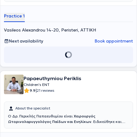
the National and Kapodistrian University of Athens and a medical
degree from the Faculty of Health Sciences at the University of
Pécs, Hungary. He specialized in otolaryngology at the Hippocrates
Practice 1
Hospital and the Athens Children's Hospital "P. & A. Kyriakou". Dr.
Giannakopoulos has extensive experience in the diagnosis and
treatment of the full spectrum of otolaryngological issues in adults
Vasileos Alexandrou 14-20, Peristeri, ΑΤΤΙΚΗ
and children, such as vertigo, hearing loss, nasal breathing
difficulties, allergic rhinitis, sinusitis, sleep apnea syndrome, voice
Next availability
Book appointment
and swallowing disorders. He performs specialized surgical
procedures including endoscopic nasal surgery and correction of
nasal septum deviation, tonsillectomy and adenoidectomy, ear
surgery, and thyroidectomy. Finally, he has participated in numerous
conferences both in Greece and abroad aimed at continuous
professional development in his field of expertise and is a member of
the Athens Medical Association and the Hellenic College of
Papaeuthymiou Periklis
Otolaryngologists.
Children's ENT
|
9.9
21 reviews
About the specialist
Ο Δρ. Περικλής Παπαευθυμίου είναι
Χειρουργός
Ωτορινολαρυγγολόγος Παίδων και Ενηλίκων.
Ειδικεύθηκε και
εξειδικεύθηκε επί εννέα συναπτά έτη σε κορυφαία κέντρα της
Γερμανίας, όπου πραγματοποίησε με επιτυχία χιλιάδες