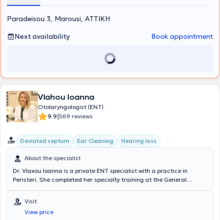
Efthymiou MD, MSc, Med. Ac, Otolaryngologist Surgeon, Neuro-
otologist, Head and Neck Surgeon, and specialist in Medical
Paradeisou 3, Marousi, ΑΤΤΙΚΗ
Acupuncture.
Next availability
Book appointment
Vlahou Ioanna
Otolaryngologist (ENT)
|
9.9
569 reviews
Deviated septum
Ear Cleaning
Hearing loss
About the specialist
Dr. Vlaxou Ioanna is a private ENT specialist with a practice in
Peristeri. She completed her specialty training at the General
Hospital of Piraeus "Tzaneio," including plastic surgery at the
General Hospital of Elefsina "Thriasio" (Burn Unit). The clinic is
Visit
equipped with all modern devices related to adult and pediatric
View price
otorhinolaryngological disorders. She collaborates with almost all