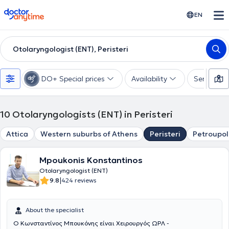
doctoranytime
EN
Otolaryngologist (ENT), Peristeri
DO+ Special prices
Availability
Services
10
Otolaryngologists (ENT) in Peristeri
Attica
Western suburbs of Athens
Peristeri
Petroupol
Mpoukonis Konstantinos
Otolaryngologist (ENT)
|
9.8
424 reviews
About the specialist
Ο Κωνσταντίνος Μπουκόνης είναι Χειρουργός ΩΡΛ -