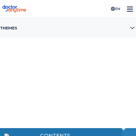
doctoranytime
EN
THEMES
Deviated septum
Διόρθωσε το στραβό ρινικό διάφραγμα χωρίς πόνο
και επιπλοκές
CONTENTS