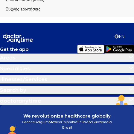
Συχνές ερωτήσεις
EN
Get the app
Areas
Specialties
Illnesses/Services
Search by
doctoranytime
We revolutionize healthcare globally
Greece
Belgium
Mexico
Colombia
Ecuador
Guatemala
Brazil