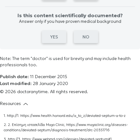
Is this content scientifically documented?
Answer only if you have proven medical background
YES
NO
Note: The term "doctor" is used for brevity and may include health
professionals too.
Publish date:
11 December 2015
Last modified:
28 January 2020
© 2026 doctoranytime. All rights reserved.
Resources
1.
http://1. https://www.health.harvard.edu/a_to_z/deviated-septum-a-to-z
2. 2. Επίσημη ιστοσελίδα Mayo Clinic,
https://www.mayoclinic.org/diseases-
conditions/deviated-septum/diagnosis-treatment/drc-20351716
3.
http://3. https://www.webmd.com/allergies/deviated-septum#1