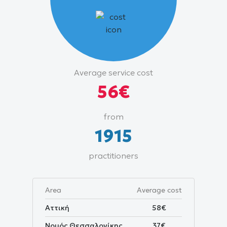
Average
Average service cost
cost
56€
and
price
from
range
1915
practitioners
Area
Average cost
Αττική
58€
Νομός Θεσσαλονίκης
37€