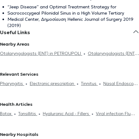
“Jeep Disease” and Optimal Treatment Strategy for
Sacrococcygeal Pilonidal Sinus in a High Volume Tertiary
Medical Center, Δημοσίευση Hellenic Journal of Surgery 2019
(2019)
Useful Links
Nearby Areas
Otolaryngologists (ENT) in PETROUPOLI
Otolaryngologists (ENT)
in PERISTERI
Otolaryngologists (ENT) in AGIOI ANARGIRI
Otolaryngologists (ENT) in CHAIDARI
Otolaryngologists (ENT) in
Relevant Services
NEA FILADELFIA
Otolaryngologists (ENT) in PATISIA
Pharyngitis
Electronic prescription
Tinnitus
Nasal Endoscopy
Otolaryngologists (ENT) in ATHENS
Otolaryngologists (ENT) in
Ear Cleaning
Mumps
Audiogram
Sinusitis
Voice
SEPOLIA
Otolaryngologists (ENT) in AIGALEO
disorders
Rhinoplasty
Otoplasty
Vertigo and dizziness
Otolaryngologists (ENT) in GALATSI
Otolaryngologists (ENT) in
Health Articles
Deviated septum
Sleep Study
Rhinitis
Allergic Rhinitis
ANO LIOSIA
Otolaryngologists (ENT) in KYPSELI
Botox
Tonsillitis
Hyaluronic Acid - Fillers
Viral infection Flu
Swallowing disorders - dysphagia
Tonsillectomy
Tonsillectomy
Otolaryngologists (ENT) in ACHARNES
Otolaryngologists (ENT) in
Common Cold
Snoring
Deviated septum
Sinusitis
Otitis
Adenoids
KYPARISSIA
Otolaryngologists (ENT) in KERAMIKOS
Otolaryngologists (ENT) in NEO IRAKLEIO
Otolaryngologists (ENT)
Nearby Hospitals