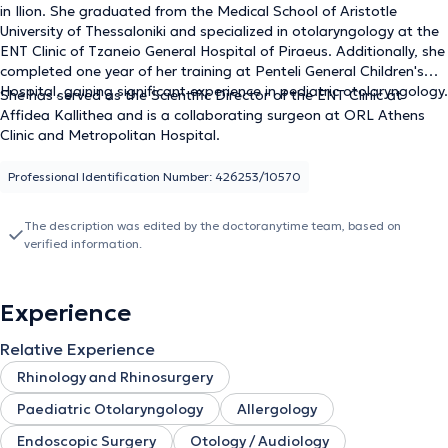
in Ilion. She graduated from the Medical School of Aristotle
University of Thessaloniki and specialized in otolaryngology at the
ENT Clinic of Tzaneio General Hospital of Piraeus. Additionally, she
completed one year of her training at Penteli General Children's
Hospital, gaining significant experience in pediatric otolaryngology.
She has served as the Scientific Director of the ENT Clinic at
Affidea Kallithea and is a collaborating surgeon at ORL Athens
Clinic and Metropolitan Hospital.
Professional Identification Number: 426253/10570
The description was edited by the doctoranytime team, based on
verified information.
Experience
Relative Experience
Rhinology and Rhinosurgery
Paediatric Otolaryngology
Allergology
Endoscopic Surgery
Otology / Audiology