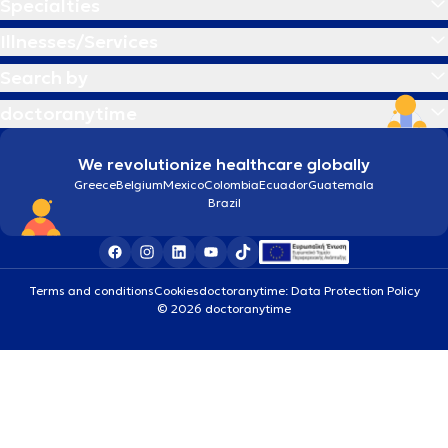
Specialties
Illnesses/Services
Search by
doctoranytime
We revolutionize healthcare globally
Greece
Belgium
Mexico
Colombia
Ecuador
Guatemala
Brazil
Terms and conditions
Cookies
doctoranytime: Data Protection Policy
© 2026 doctoranytime