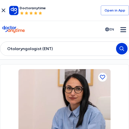
Doctoranytime
Open in Αpp
doctoranytime
EN
Otolaryngologist (ENT)