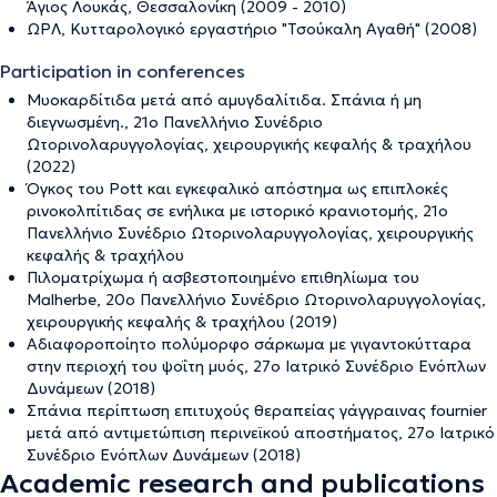
Άγιος Λουκάς, Θεσσαλονίκη (2009 - 2010)
ΩΡΛ, Κυτταρολογικό εργαστήριο "Τσούκαλη Αγαθή" (2008)
Participation in conferences
Μυοκαρδίτιδα μετά από αμυγδαλίτιδα. Σπάνια ή μη
διεγνωσμένη., 21ο Πανελλήνιο Συνέδριο
Ωτορινολαρυγγολογίας, χειρουργικής κεφαλής & τραχήλου
(2022)
Όγκος του Pott και εγκεφαλικό απόστημα ως επιπλοκές
ρινοκολπίτιδας σε ενήλικα με ιστορικό κρανιοτομής, 21ο
Πανελλήνιο Συνέδριο Ωτορινολαρυγγολογίας, χειρουργικής
κεφαλής & τραχήλου
Πιλοματρίχωμα ή ασβεστοποιημένο επιθηλίωμα του
Malherbe, 20ο Πανελλήνιο Συνέδριο Ωτορινολαρυγγολογίας,
χειρουργικής κεφαλής & τραχήλου (2019)
Αδιαφοροποίητο πολύμορφο σάρκωμα με γιγαντοκύτταρα
στην περιοχή του ψοΐτη μυός, 27ο Ιατρικό Συνέδριο Ενόπλων
Δυνάμεων (2018)
Σπάνια περίπτωση επιτυχούς θεραπείας γάγγραινας fournier
μετά από αντιμετώπιση περινεϊκού αποστήματος, 27ο Ιατρικό
Συνέδριο Ενόπλων Δυνάμεων (2018)
Academic research and publications