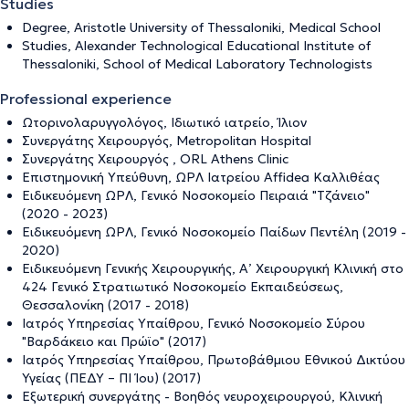
Studies
Degree, Aristotle University of Thessaloniki, Medical School
Studies, Alexander Technological Educational Institute of
Thessaloniki, School of Medical Laboratory Technologists
Professional experience
Ωτορινολαρυγγολόγος, Ιδιωτικό ιατρείο, Ίλιον
Συνεργάτης Χειρουργός, Metropolitan Hospital
Συνεργάτης Χειρουργός , ORL Athens Clinic
Επιστημονική Υπεύθυνη, ΩΡΛ Ιατρείου Affidea Καλλιθέας
Ειδικευόμενη ΩΡΛ, Γενικό Νοσοκομείο Πειραιά "Τζάνειο"
(2020 - 2023)
Ειδικευόμενη ΩΡΛ, Γενικό Νοσοκομείο Παίδων Πεντέλη (2019 -
2020)
Ειδικευόμενη Γενικής Χειρουργικής, Α’ Χειρουργική Κλινική στο
424 Γενικό Στρατιωτικό Νοσοκομείο Εκπαιδεύσεως,
Θεσσαλονίκη (2017 - 2018)
Ιατρός Υπηρεσίας Υπαίθρου, Γενικό Νοσοκομείο Σύρου
"Βαρδάκειο και Πρώϊο" (2017)
Ιατρός Υπηρεσίας Υπαίθρου, Πρωτοβάθμιου Εθνικού Δικτύου
Υγείας (ΠΕΔΥ – ΠΙ Ίου) (2017)
Εξωτερική συνεργάτης - Βοηθός νευροχειρουργού, Κλινική