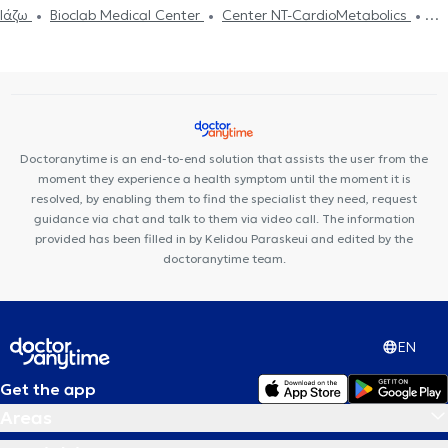
in GIZI
Otolaryngologists (ENT) in METAMORFOSI
Ιάζω
Bioclab Medical Center
Center NT-CardioMetabolics
Otolaryngologists (ENT) in ELEFSINA
Otolaryngologists (ENT) in
Premedicare health clinic
Premedicare Medical clinic
LARISSA
Doctoranytime is an end-to-end solution that assists the user from the
moment they experience a health symptom until the moment it is
resolved, by enabling them to find the specialist they need, request
guidance via chat and talk to them via video call. The information
provided has been filled in by Kelidou Paraskeui and edited by the
doctoranytime team.
EN
Get the app
Areas