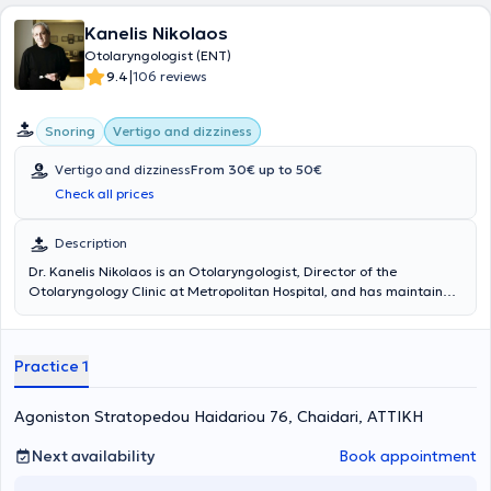
Kanelis Nikolaos
Otolaryngologist (ENT)
|
9.4
106 reviews
Snoring
Vertigo and dizziness
Vertigo and dizziness
From 30€ up to 50€
Check all prices
Description
Dr. Kanelis Nikolaos is an Otolaryngologist, Director of the
Otolaryngology Clinic at Metropolitan Hospital, and has maintained
a private practice in Chaidari since 1994. He has received advanced
training in Pediatric Laryngology, Otoneurology, and Ear Surgery at
Baylor College in Houston, United States of America. He has been
Practice 1
active in this field for over twenty years. In his practice, he performs
a wide range of essential medical services, including ear cleaning,
endoscopic examination, tympanometry, audiogram, and
Agoniston Stratopedou Haidariou 76, Chaidari, ΑΤΤΙΚΗ
comprehensive audiological assessment. Additionally, he provides
high-level services due to his extensive experience and
Next availability
Book appointment
specialization, managing numerous cases involving the surgical
treatment of snoring, voice disorders, and deviated septum,