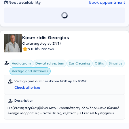
Next availability
Book appointment
Kasmiridis Georgios
Otolaryngologist (ENT)
|
9.8
169 reviews
Audiogram
Deviated septum
Ear Cleaning
Otitis
Sinusitis
Vertigo and dizziness
Vertigo and dizziness
From 60€ up to 100€
Check all prices
Description
Η εξέταση περιλαμβάνει ωτομικροσκόπηση, ολοκληρωμένο κλινικό
έλεγχο ισορροπίας - αστάθειας, εξέταση με Frenzel Nystagmus
Glasses και πλήρη ακοολογικό έλεγχο. Επιπλέον και ανάλογα με το
περιστατικό, μπορεί να γίνουν εξειδικευμένες δοκιμασίες (tests),
video - ωτοσκόπηση, πλήρης νευροωτολογικός έλεγχος (VNG, ABR