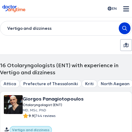
doctoranytime
EN
Vertigo and dizziness
16
Otolaryngologists (ENT) with experience in
Vertigo and dizziness
Attica
Prefecture of Thessaloniki
Kriti
North Aegean
Giorgos Panagiotopoulos
Otolaryngologist (ENT)
MD, MSc, PhD
|
9.9
744 reviews
Vertigo and dizziness