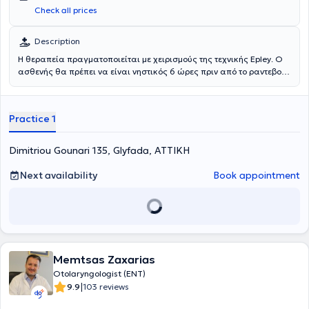
Check all prices
Description
Η θεραπεία πραγματοποιείται με χειρισμούς της τεχνικής Epley. Ο
ασθενής θα πρέπει να είναι νηστικός 6 ώρες πριν από το ραντεβού.
Αντιμετωπίζονται παθήσεις όπως ο ίλιγγος θέσεως, η ζάλη, η
αστάθεια και το σύνδρομο Meniere.
Practice 1
Dimitriou Gounari 135, Glyfada, ΑΤΤΙΚΗ
Next availability
Book appointment
Memtsas Zaxarias
Otolaryngologist (ENT)
|
9.9
103 reviews