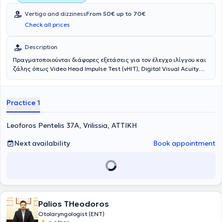
Vertigo and dizziness
From 50€ up to 70€
Check all prices
Description
Πραγματοποιούνται διάφορες εξετάσεις για τον έλεγχο ιλίγγου και
ζάλης όπως Video Head Impulse Test (vHIT), Digital Visual Acuity
Test (DVAT), Sensory Organization Test (SOT), Limits of Stability
(LOS), Videonystagmography (VNG), Vestibular Evoked Myogenic
Potentials (CO- VEMP),Electrocochleography (EcochG).
Practice 1
Leoforos Pentelis 37A, Vrilissia, ΑΤΤΙΚΗ
Next availability
Book appointment
Palios THeodoros
Otolaryngologist (ENT)