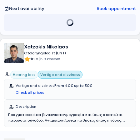
Next availability
Book appointment
Xatzakis Nikolaos
Otolaryngologist (ENT)
|
10.0
150 reviews
Hearing loss
Vertigo and dizziness
Vertigo and dizziness
From 40€ up to 50€
Check all prices
Description
Πραγματοποιείται βιντεονυσταγμογραφία και ίσως απαιτείται
παρουσία συνοδού. Αντιμετωπίζονται παθήσεις όπως η νόσος
Meniere, η αιθουσαία νευρίτιδα και τα αυτοάνοσα νοσήμαρα έσω
ωτός.