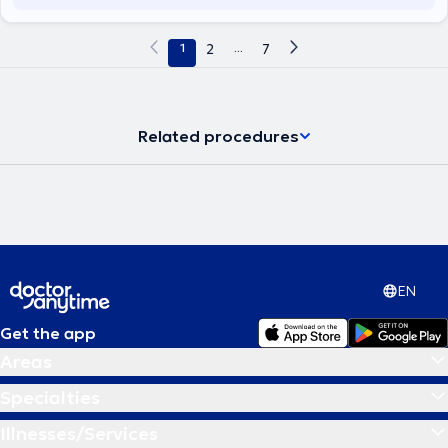
and at IASO Children’s Hospital.
1
2
...
7
Related procedures
EN
Get the app
Areas
Specialties
Illnesses/Services