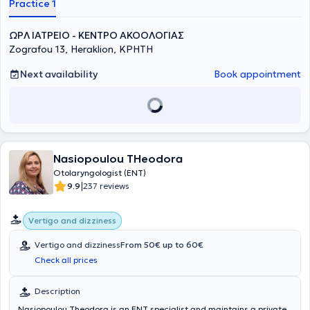
Practice 1
ΩΡΛ ΙΑΤΡΕΙΟ - ΚΕΝΤΡΟ ΑΚΟΟΛΟΓΙΑΣ
Zografou 13, Heraklion, ΚΡΗΤΗ
Next availability
Book appointment
Nasiopoulou THeodora
Otolaryngologist (ENT)
|
9.9
237 reviews
Vertigo and dizziness
Vertigo and dizziness
From 50€ up to 60€
Check all prices
Description
Nasiopoulou Theodora is an ENT specialist and maintains a private