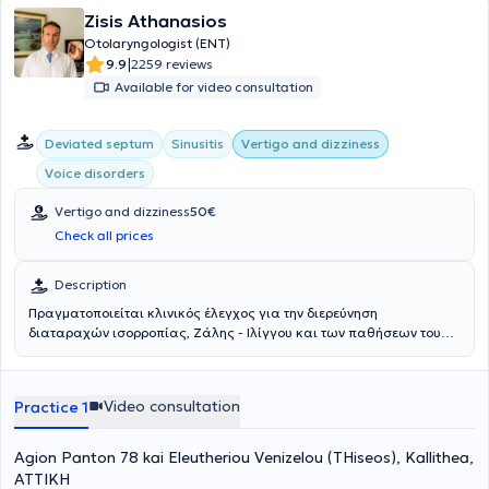
της ημικρανίας, νόσος Meniere, κακώσεις, σύγχυση, δυσκολία στην
Zisis Athanasios
ομιλία, μούδιασμα ή αδυναμία στο πρόσωπο ή σε κάποιο άκρο,
Otolaryngologist (ENT)
τρέμουλο ή αδεξιότητα σε κάποιο άκρο, διπλωπία, κλείσιμο του
|
9.9
2259 reviews
βλεφάρου από το ένα μάτι, έντονη αστάθεια ακόμα κι αν υπάρχει
Available for video consultation
στήριξη σε σταθερό αντικείμενο, έντονος πονοκέφαλος. Οι
νευρολογικές παθήσεις που προκαλούν ίλιγγο είναι λίγες με
συχνότερη την αιθουσαία ημικρανία και πιο επείγουσα τα
Deviated septum
Sinusitis
Vertigo and dizziness
αγγειακά εγκεφαλικά επεισόδια. Ο ίλιγγος μπορεί να είναι
Voice disorders
σύμπτωμα αρκετών εκφυλιστικών παθήσεων.
Vertigo and dizziness
50€
Check all prices
Description
Πραγματοποιείται κλινικός έλεγχος για την διερεύνηση
διαταραχών ισορροπίας, Ζάλης - Ιλίγγου και των παθήσεων του
Λαβυρίνθου. Για την αντιμετώπισή τους εφαρμόζονται ειδικοί
χειρισμοί (ασκήσεις) ή φαρμακευτική αγωγή αναλόγως του
περιστατικού.
Video consultation
Practice 1
Agion Panton 78 kai Eleutheriou Venizelou (THiseos), Kallithea,
ΑΤΤΙΚΗ