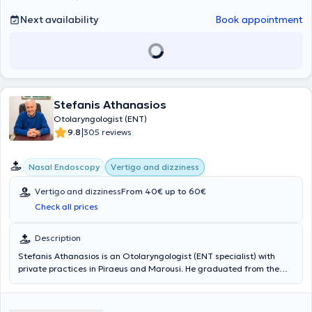
Next availability
Book appointment
Stefanis Athanasios
Otolaryngologist (ENT)
|
9.8
305 reviews
Nasal Endoscopy
Vertigo and dizziness
Vertigo and dizziness
From 40€ up to 60€
Check all prices
Description
Stefanis Athanasios is an Otolaryngologist (ENT specialist) with
private practices in Piraeus and Marousi. He graduated from the
Faculty of Health Sciences of the National and Kapodistrian
University of Athens. He possesses valuable experience and
knowledge in his field, having worked for several years as an