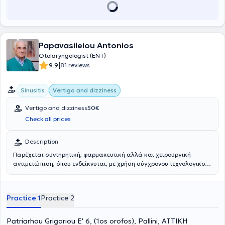
conditions that affect a large proportion of patients.
Papavasileiou Antonios
Otolaryngologist (ENT)
|
9.9
81 reviews
Sinusitis
Vertigo and dizziness
Vertigo and dizziness
50€
Check all prices
Description
Παρέχεται συντηρητική, φαρμακευτική αλλά και χειρουργική
αντιμετώπιση, όπου ενδείκνυται, με χρήση σύγχρονου τεχνολογικού
εξοπλισμού. Αντιμετωπίζονται παθήσεις όπως ιγμορίτιδα
(ρινοκολπίτιδα) και ίλιγγος - ζάλη, προσαρμοσμένα στις ανάγκες
κάθε ασθενούς.
Practice 1
Practice 2
Patriarhou Grigoriou E' 6, (1os orofos), Pallini, ΑΤΤΙΚΗ