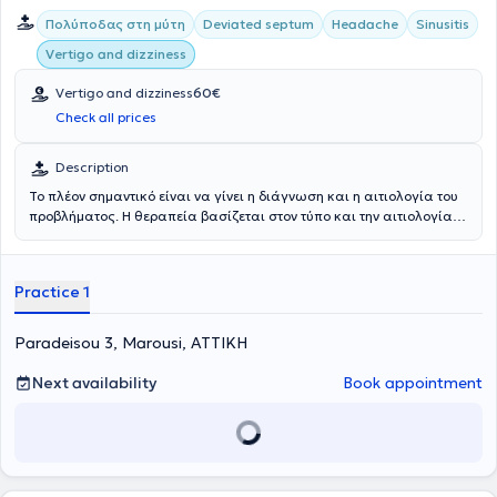
Πολύποδας στη μύτη
Deviated septum
Headache
Sinusitis
Vertigo and dizziness
Vertigo and dizziness
60€
Check all prices
Description
Το πλέον σημαντικό είναι να γίνει η διάγνωση και η αιτιολογία του
προβλήματος. Η θεραπεία βασίζεται στον τύπο και την αιτιολογία
πρόκλησης της. Το εξειδικευμένο ιατρείο ΩΡΛ/Νευροωτολογίας του
ΕΥίασις, αντιμετωπίζει άμεσα και αποτελεσματικά την ζάλη, τον
ίλιγγο, τις διαταραχές ισορροπίας και την επίμονη ζάλη αντίληψης
Practice 1
- στάσης (PPPD). Λόγω της ιδιαιτερότητας των ασθενών με ζάλη,
ίλιγγο, διαταραχές ισορροπίας και επίμονης ζάλης αντίληψης -
στάσης (PPPD), πριν προβούν σε οποιαδήποτε θεραπεία, διερευνούν
Paradeisou 3, Marousi, ΑΤΤΙΚΗ
σε βάθος όλο το σύστημα της ισορροπίας, ώστε να γίνει διάγνωση
και εντοπισμός της αιτιολογίας του προβλήματος και η θεραπεία
Next availability
Book appointment
να είναι εξατομικευμένη και ειδική. Η διάγνωση του είδους και της
αιτιολογίας του ιλίγγου, της ζάλης, των διαταραχών ισορροπίας
και της επίμονης ζάλης αντίληψης - στάσης (PPPD) γίνεται από
εξειδικευμένο Ωτορινολαρυγγολόγο - Νευροωτολόγο του ΕΥίασις, ο
οποίος στην συνέχεια θα προτείνει την πιο κατάλληλη θεραπεία.
Αντιμετωπίζονται παθήσεις όπως ίλιγγος, ζάλη, αστάθεια, ίλιγγος