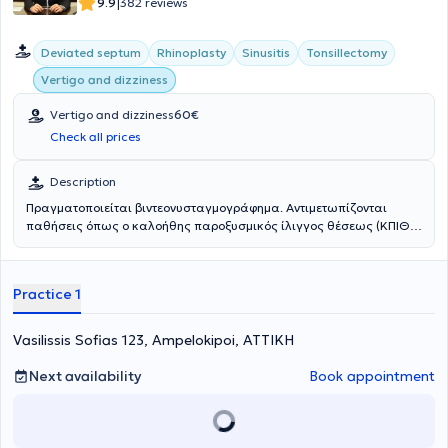
|
9.9
382 reviews
Deviated septum
Rhinoplasty
Sinusitis
Tonsillectomy
Vertigo and dizziness
Vertigo and dizziness
60€
Check all prices
Description
Πραγματοποιείται βιντεονυσταγμογράφημα. Αντιμετωπίζονται
παθήσεις όπως ο καλοήθης παροξυσμικός ίλιγγος θέσεως (ΚΠΙΘ)
και η νόσος Meniere (ΝΜ).
Practice 1
Vasilissis Sofias 123, Ampelokipoi, ΑΤΤΙΚΗ
Next availability
Book appointment