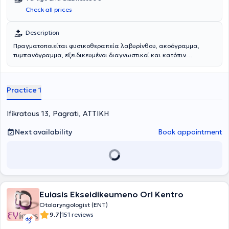
Check all prices
Description
Πραγματοποιείται φυσικοθεραπεία λαβυρίνθου, ακοόγραμμα,
τυμπανόγραμμα, εξειδικευμένοι διαγνωστικοί και κατόπιν
θεραπευτικοί χειρισμοί για τον ίλιγγο λαβυρινθικής αιτιολογίας.
Αντιμετωπίζονται παθήσεις όπως ίλιγγος θέσης, νόσος meniere,
λαβυρινθίτιδα, αιθουσαία νευρίτιδα και αιθουσαία ημικρανία.
Practice 1
Ifikratous 13, Pagrati, ΑΤΤΙΚΗ
Next availability
Book appointment
Euiasis Ekseidikeumeno Orl Kentro
Otolaryngologist (ENT)
|
9.7
151 reviews