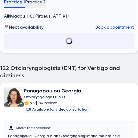
Practice 1
Practice 2
Otolaryngologist at the Athens General Hospital "Hippocratio," as
well as at the Athens Children's General Hospital "P. & A. Kyriakou."
Furthermore, the doctor actively participates in seminars and
Alkiviadou 116, Piraeus, ΑΤΤΙΚΗ
conferences related to his specialty and is a member of the Piraeus
Medical Association and a specialized member of the Medical
Next availability
Book appointment
Association of Athens.
122
Otolaryngologists (ENT) for Vertigo and
dizziness
Panagopoulou Georgia
Otolaryngologist (ENT)
|
9.9
184 reviews
Available for video consultation
About the specialist
Panagopoulou Georgia is an Otolaryngologist and maintains a