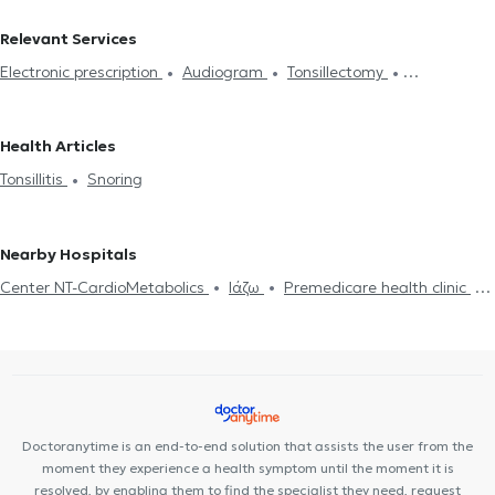
ENTs in PERISTERI
Children's ENTs in PAGRATI
Children's ENTs in
Relevant Services
AMPELOKIPOI
Children's ENTs in PLATIA MAVILI
Children's ENTs
Electronic prescription
Audiogram
Tonsillectomy
in ELLINIKO
Children's ENTs in GALATSI
Children's ENTs in
Tonsillectomy
Adenoids
Hearing loss
Snoring
CHOLARGOS
Children's ENTs in CHALANDRI
Children's ENTs in
Gastroesophageal reflux disease (GERD)
Πολύποδας στη μύτη
MAROUSI
Children's ENTs in PEFKI
Children's ENTs in PAIANIA
Health Articles
Ωτοσκλήρυνση
Tonsillitis
Children's ENTs in GERAKAS
Tonsillitis
Snoring
Nearby Hospitals
Center NT-CardioMetabolics
Ιάζω
Premedicare health clinic
Premedicare Medical clinic
Bioclab Medical Center
Doctoranytime is an end-to-end solution that assists the user from the
moment they experience a health symptom until the moment it is
resolved, by enabling them to find the specialist they need, request