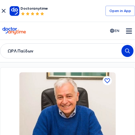
Doctoranytime
Open in Αpp
doctoranytime
EN
ΩΡΛ Παίδων