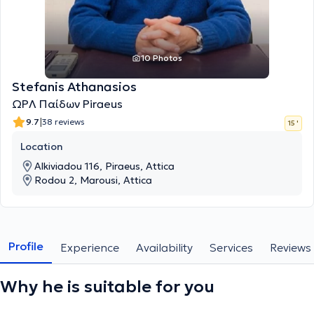
10 Photos
Stefanis Athanasios
ΩΡΛ Παίδων Piraeus
|
9.7
38 reviews
15 '
Location
Alkiviadou 116, Piraeus, Attica
Rodou 2, Marousi, Attica
Profile
Experience
Availability
Services
Reviews
Why he is suitable for you