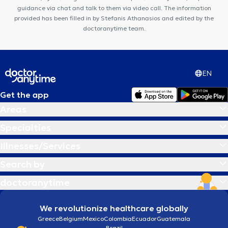
guidance via chat and talk to them via video call. The information
provided has been filled in by Stefanis Athanasios and edited by the
doctoranytime team.
EN
Get the app
Areas
Specialties
Illnesses/Services
Search by
doctoranytime
We revolutionize healthcare globally
Greece
Belgium
Mexico
Colombia
Ecuador
Guatemala
Brazil