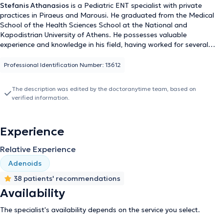
Stefanis Athanasios
is a Pediatric ENT specialist with private
practices in Piraeus and Marousi. He graduated from the Medical
School of the Health Sciences School at the National and
Kapodistrian University of Athens. He possesses valuable
experience and knowledge in his field, having worked for several
years as an Otolaryngologist at the Athens General Hospital
"Hippocratio" and at the Athens Children's General Hospital "P. &
Professional Identification Number: 13612
A. Kyriakou". Additionally, the doctor participates in seminars and
conferences related to his specialty and is a member of the
The description was edited by the doctoranytime team, based on
Piraeus Medical Association as well as a specialized member of
verified information.
the Athens Medical Association.
Experience
Relative Experience
Adenoids
38 patients' recommendations
Availability
The specialist's availability depends on the service you select.