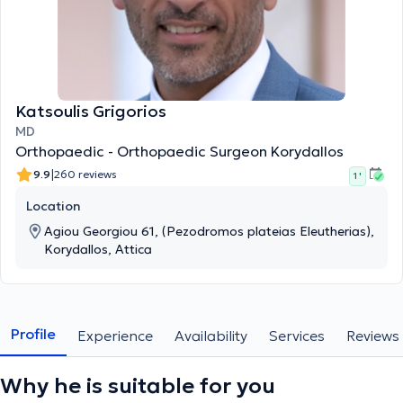
Katsoulis Grigorios
MD
Orthopaedic - Orthopaedic Surgeon Korydallos
|
9.9
260 reviews
1 '
Location
Agiou Georgiou 61, (Pezodromos plateias Eleutherias),
Korydallos, Attica
Profile
Experience
Availability
Services
Reviews
Why he is suitable for you