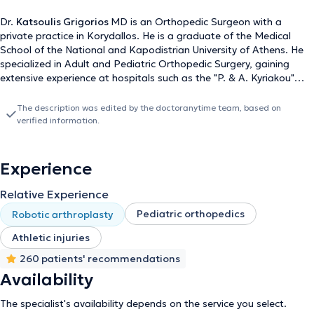
Dr.
Katsoulis Grigorios
MD is an Orthopedic Surgeon with a
private practice in Korydallos. He is a graduate of the Medical
School of the National and Kapodistrian University of Athens. He
specialized in Adult and Pediatric Orthopedic Surgery, gaining
extensive experience at hospitals such as the "P. & A. Kyriakou"
Children's Hospital, the Korgialeneio - Benakeio "Hellenic Red
Cross" Hospital, and the Royal & Broadgreen University Hospitals
The description was edited by the doctoranytime team, based on
of Liverpool in the United Kingdom, under the supervision of
verified information.
Professor Simon P. Frostick. In 2012, he was awarded a
scholarship by the Hellenic Society of Orthopedic Surgery and
Traumatology (HSOST) through written examinations for further
Experience
specialization in the United Kingdom. His area of expertise includes
trauma, sports injuries, and reconstructive joint surgery, with a
Relative Experience
focus on shoulder and knee arthroscopy as well as total hip and
Pediatric orthopedics
Robotic arthroplasty
knee arthroplasty using advanced contemporary techniques
(ALMIS, Navigator). He collaborates with the private clinic of the
Athletic injuries
Medical Center Group in Psychiko and Paleo Faliro, whose facilities
260 patients' recommendations
provide assurance for the management of both simple and highly
complex surgical procedures. Finally, the doctor actively
Availability
participates annually in major conferences and educational
seminars in Greece and abroad, either as a speaker or for his
The specialist's availability depends on the service you select.