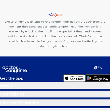
Surgeons in ATHENS
Orthopaedic - Orthopaedic Surgeons in
ILIOUPOLI
Orthopaedic - Orthopaedic Surgeons in NEOS
KOSMOS
Orthopaedic - Orthopaedic Surgeons in PETROUPOLI
Doctoranytime is an end-to-end solution that assists the user from the
moment they experience a health symptom until the moment it is
resolved, by enabling them to find the specialist they need, request
guidance via chat and talk to them via video call. The information
provided has been filled in by Katsoulis Grigorios and edited by the
doctoranytime team.
EN
Get the app
Areas
Specialties
Illnesses/Services