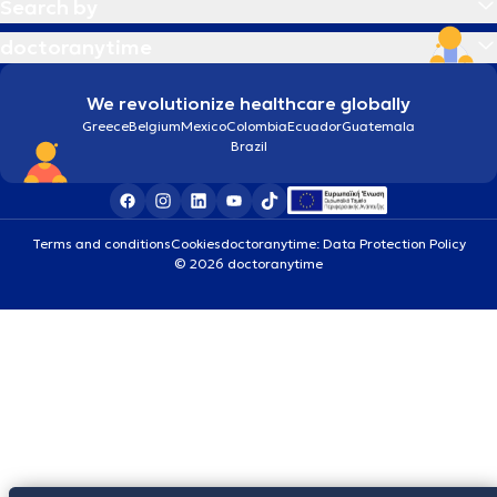
Search by
doctoranytime
We revolutionize healthcare globally
Greece
Belgium
Mexico
Colombia
Ecuador
Guatemala
Brazil
Terms and conditions
Cookies
doctoranytime: Data Protection Policy
© 2026 doctoranytime