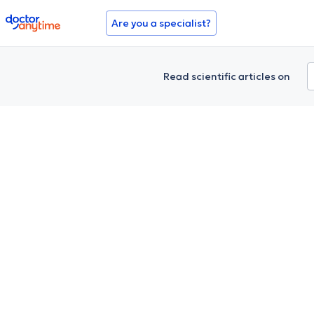
doctoranytime
Are you a specialist?
Read scientific articles on
Carpal 
Απαλλάξου από τον π