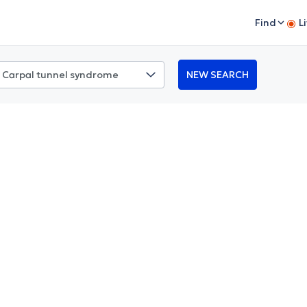
Find
L
NEW SEARCH
tunnel syndrome
όνο και τα μουδιάσματα στα χέρια