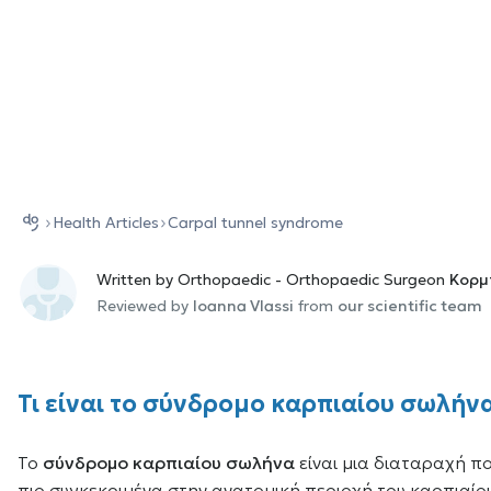
Health Αrticles
Carpal tunnel syndrome
Written by Orthopaedic - Orthopaedic Surgeon
Κορμ
Reviewed by
Ioanna Vlassi
from
our scientific team
Τι είναι το σύνδρομο καρπιαίου σωλήν
Το
σύνδρομο καρπιαίου σωλήνα
είναι μια διαταραχή π
πιο συγκεκριμένα στην ανατομική περιοχή του καρπιαίου 