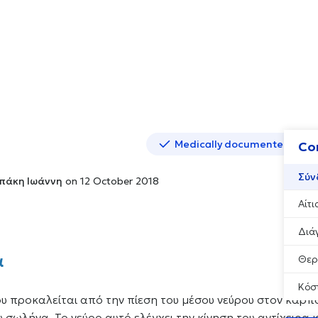
Medically documented cont
Co
Σύν
πάκη Ιωάννη
on 12 October 2018
Αίτ
Διά
α
Θερ
Κόσ
ου προκαλείται από την πίεση του μέσου νεύρου στον καρπ
σωλήνα. Το νεύρο αυτό ελέγχει την κίνηση του αντίχειρα κ