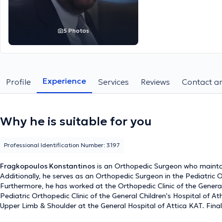
5 Photos
Experience
Profile
Services
Reviews
Contact an
Why he is suitable for you
Professional Identification Number: 3197
Fragkopoulos Konstantinos
is an Orthopedic Surgeon who maintain
Additionally, he serves as an Orthopedic Surgeon in the Pediatric
Furthermore, he has worked at the Orthopedic Clinic of the General
Pediatric Orthopedic Clinic of the General Children's Hospital of At
Upper Limb & Shoulder at the General Hospital of Attica KAT. Finall
injuries, and hip and knee arthroplasty.