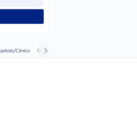
pitals/Clinics
Curriculum Vitae and Career