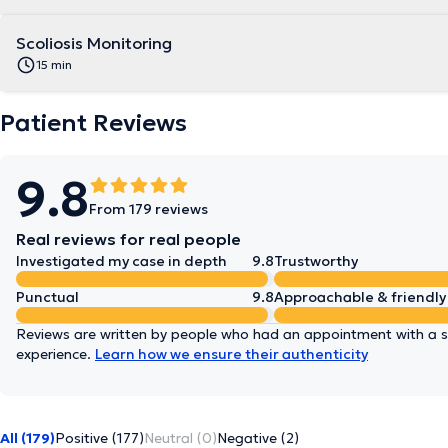
Scoliosis Monitoring
15 min
Patient Reviews
9.8
From 179 reviews
Real reviews for real people
Investigated my case in depth
9.8
Trustworthy
Punctual
9.8
Approachable & friendly
Reviews are written by people who had an appointment with a sp
experience.
Learn how we ensure their authenticity
All (179)
Positive (177)
Neutral (0)
Negative (2)