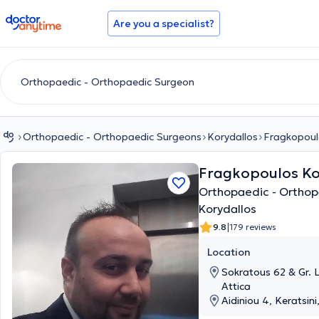
doctoranytime
Are you a specialist?
Orthopaedic - Orthopaedic Surgeons
Korydallos
Fragkopoul
Fragkopoulos Ko
Orthopaedic - Ortho
Korydallos
|
9.8
179 reviews
Location
Sokratous 62 & Gr. 
Attica
Aidiniou 4, Keratsini