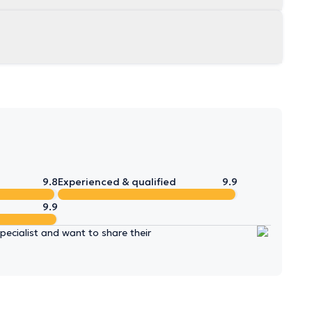
9.8
Experienced & qualified
9.9
9.9
ecialist and want to share their