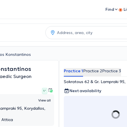
Find
L
os Konstantinos
nstantinos
Practice 1
Practice 2
Practice 3
paedic Surgeon
Sokratous 62 & Gr. Lampraki 95, 
Next availability
1 '
View all
Lampraki 95, Korydallos,
, Attica