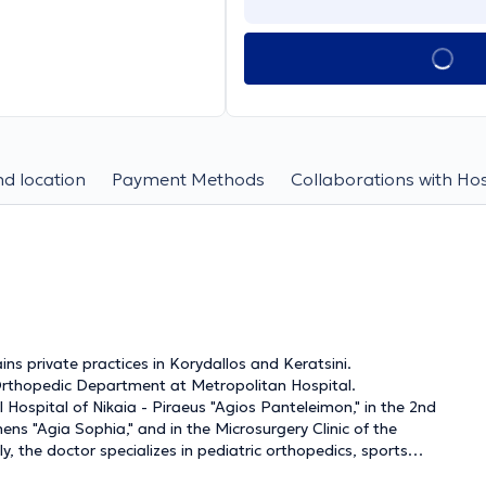
d location
Payment Methods
Collaborations with Hos
s private practices in Korydallos and Keratsini.
 Orthopedic Department at Metropolitan Hospital.
 Hospital of Nikaia - Piraeus "Agios Panteleimon," in the 2nd
hens "Agia Sophia," and in the Microsurgery Clinic of the
y, the doctor specializes in pediatric orthopedics, sports