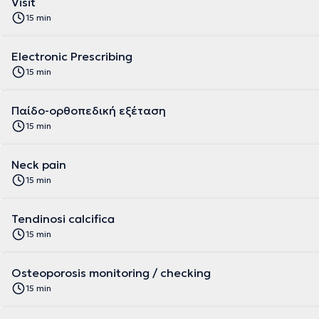
Visit
15 min
Electronic Prescribing
15 min
Παίδο-ορθοπεδική εξέταση
15 min
Neck pain
15 min
Tendinosi calcifica
15 min
Osteoporosis monitoring / checking
15 min