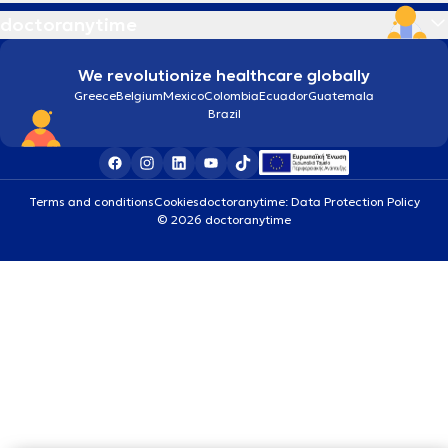
doctoranytime
We revolutionize healthcare globally
Greece
Belgium
Mexico
Colombia
Ecuador
Guatemala
Brazil
Terms and conditions
Cookies
doctoranytime: Data Protection Policy
© 2026 doctoranytime