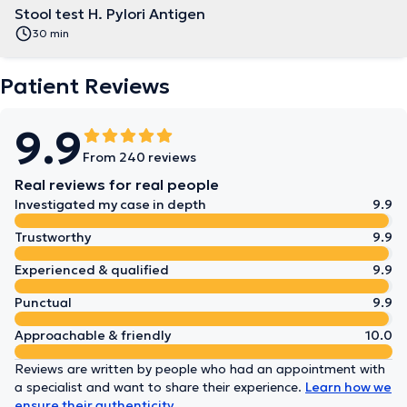
Stool test H. Pylori Antigen
30 min
Patient Reviews
9.9
From 240 reviews
Real reviews for real people
Investigated my case in depth
9.9
Trustworthy
9.9
Experienced & qualified
9.9
Punctual
9.9
Approachable & friendly
10.0
Reviews are written by people who had an appointment with
a specialist and want to share their experience.
Learn how we
ensure their authenticity