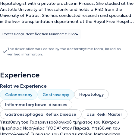
Hepatologist with a private practice in Piraeus. She studied at the
Aristotle University of Thessaloniki and holds a PhD from the
University of Patras. She has conducted research and specialized
in the liver transplantation department at the Royal Free Hospital
in London, and has experience in nutritional counseling and
thetahealing. She is a Reiki master and has a particular interest in
Professional Identification Number: Υ 19224
psychology. She is a member of the volunteer group "Doctors of
the Aegean." She is responsible for the gastroenterology
The description was edited by the doctoranytime team, based on
department of the Day Care Unit at Yoda Piraeus, collaborates
verified information.
with the general clinic Piraeus "Hippocrates," the Athenian Clinic,
the Medifirst Center in Marousi, and the "Metropolitan" Hospital.
In her private practice, she treats conditions across the entire
Experience
spectrum of gastroenterology and provides specialized services
tailored to her patients' needs, placing particular emphasis on
Relative Experience
each patient's psychological well-being.
Hepatology
Colonoscopy
Gastroscopy
Inflammatory bowel diseases
Gastroesophageal Reflux Disease
Usui Reiki Master
Υπεύθυνη του Γαστρεντερολογικού τμήματος του Κέντρου
Ημερήσιας Νοσηλείας "YODA" στον Πειραιά. Υπεύθυνη του
Ηπατολογικού Τμήματος του Θεραπευτηρίου Μetropolitan,