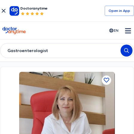
Doctoranytime
Open in Αpp
doctoranytime
EN
Gastroenterologist