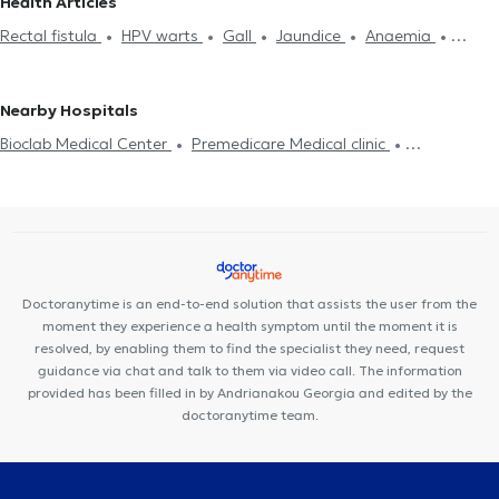
Health Articles
Ulcer
Ραγάδα Πρωκτού
Ortosymoidoscopy
Ελκώδης κολίτιδα
Gastroenterologists in ATHENS
Gastroenterologists in GALATSI
Rectal fistula
HPV warts
Gall
Jaundice
Anaemia
Gastroenteritis
Gastroesophageal reflux disease (GERD)
Gastroenterologists in CHOLARGOS
Gastroenterologists in NEO
Gastroenteritis
Gastroscopy
Colonoscopy
Spastic colitis
Ευερέθιστο έντερο
Jaundice
Spastic colitis
Νόσος Crohn
PSYCHIKO
Gastroenterologists in AMPELOKIPOI
Ενδοσκοπικός Υπέρηχος
Gastroenterologists in PETROUPOLI
Gastroenterologists in
Nearby Hospitals
PATISIA
Gastroenterologists in PALLINI
Gastroenterologists in
Bioclab Medical Center
Premedicare Medical clinic
GLYKA NERA
Premedicare health clinic
Ιάζω
Center NT-CardioMetabolics
Doctoranytime is an end-to-end solution that assists the user from the
moment they experience a health symptom until the moment it is
resolved, by enabling them to find the specialist they need, request
guidance via chat and talk to them via video call. The information
provided has been filled in by Andrianakou Georgia and edited by the
doctoranytime team.