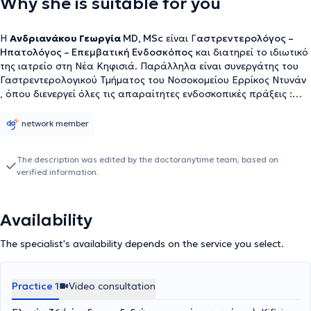
Why she is suitable for you
H
Ανδριανάκου Γεωργία
MD, MSc
είναι Γ
αστρεντερολόγος –
Ηπατολόγος – Επεμβατική Ενδοσκόπος
και διατηρεί το ιδιωτικό
της ιατρείο στη Νέα Κηφισιά. Παράλληλα είναι συνεργάτης του
Γαστρεντερολογικού Τμήματος του Νοσοκομείου Ερρίκος Ντυνάν
, όπου διενεργεί όλες τις απαραίτητες ενδοσκοπικές πράξεις :
Γαστροσκόπηση με λήψη βιοψιών ,κολονοσκόπηση ,
πολυποδεκτομή , ορθοσιγμοειδοσκόπηση , τοποθέτηση
network member
γαστροστομίας και άλλα. Όλες οι ενδοσκοπικές πράξεις
πραγματοποιούνται παρουσία Αναισθησιολόγου και
The description was edited by the doctoranytime team, based on
εξειδικευμένου νοσηλευτικού προσωπικού , για την ασφάλεια του
verified information.
ασθενούς. Η κ. Ανδριανάκου είναι απόφοιτος της Ιατρικής Σχολής
του Πανεπιστημίου Πατρών. Από το 2013 έως το 2017 εργάστηκε
στο Πανεπιστημιακό Νοσοκομείο της Ντιζόν στη Γαλλία CHU Dijon
Availability
Bourgogne και έλαβε τον τίτλο της Γενικής Ιατρικής. Το 2015
ολοκλήρωσε επιτυχώς το Μεταπτυχιακό δίπλωμα « Ιδιοπαθείς
The specialist's availability depends on the service you select.
Φλεγμονώδεις Νόσοι του Εντέρου» του Πανεπιστημίου της Lille
και του Πανεπιστημίου Sorbonne - Université Pierre- et-Marie-
Curie του Παρισίου. Το 2018 επέστρεψε στην Ελλάδα και ξεκίνησε
Practice 1
Video consultation
την ειδίκευσή της στη Γαστρεντερολογία – Ηπατολογία στο Γενικό
Νοσοκομείο Αθηνών "Γ. ΓΕΝΝΗΜΑΤΑΣ". Το 2020 ολοκλήρωσε