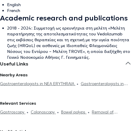
English
French
Academic research and publications
2018 - 2024: Συμμετοχή ως ερευνήτρια στη μελέτη «Μελέτη
παρατήρησης της αποτελεσματικότητας του Vedolizumab
στις εκβάσεις θεραπείας και τη σχετική με την υγεία ποιότητα
ζωής (HRQoL) σε ασθενείς με Ιδιοπαθείς Φλεγμονώδεις
Νόσους του Εντέρου – Μελέτη TROVE», η οποία διεξήχθη στο
Γενικό Νοσοκομείο Αθήνας Γ. Γεννηματάς.
Useful Links
Nearby Areas
Gastroenterologists in NEA ERYTHRAIA
Gastroenterologists in
MAROUSI
Gastroenterologists in PEFKI
Gastroenterologists in
NEO IRAKLEIO
Gastroenterologists in METAMORFOSI
Relevant Services
Gastroenterologists in ACHARNES
Gastroenterologists in
Gastroscopy
Colonoscopy
Bowel polyps
Removal of
VRILISSIA
Gastroenterologists in NEA IONIA
intestinal polyps
Electronic prescription
Helicobacter
Gastroenterologists in CHALANDRI
Gastroenterologists in
Treatment of Gastritis
Pancreatitis
Gastric Cancer
Gastric
GERAKAS
Gastroenterologists in ANO PATISIA