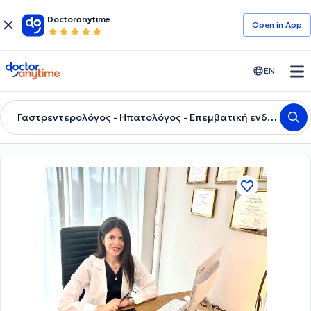
Doctoranytime
Open in Αpp
doctoranytime
EN
Γαστρεντερολόγος - Ηπατολόγος - Επεμβατική ενδοσκόπος