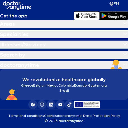
EN
Get the app
Areas
Specialties
Illnesses/Services
Search by
doctoranytime
We revolutionize healthcare globally
Greece
Belgium
Mexico
Colombia
Ecuador
Guatemala
Brazil
Terms and conditions
Cookies
doctoranytime: Data Protection Policy
© 2026 doctoranytime