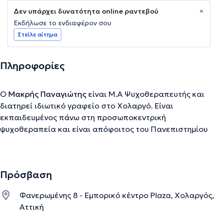
Δεν υπάρχει δυνατότητα online ραντεβού
Εκδήλωσε το ενδιαφέρον σου
Στείλε αίτημα
Πληροφορίες
Ο
Μακρής Παναγιώτης
είναι M.A Ψυχοθεραπευτής και
διατηρεί ιδιωτικό γραφείο στο Χολαργό. Είναι
εκπαιδευμένος πάνω στη προσωποκεντρική
ψυχοθεραπεία και είναι απόφοιτος του Πανεπιστημίου
του Nottingham και κάτοχος του μεταπτυχιακού τίτλου
Person-Centred Experiential Counselling & Psychotherapy
από το Ηνωμένο Βασίλειο. Από το 2018 επιλέγεται και
Πρόσβαση
εντάσσεται ως ενεργό μέλος και ψυχοθεραπευτής στην
ερευνητική κλινική – Human Flourishing Project (H.F.P.) του
Φανερωμένης 8 - Εμπορικό κέντρο Plaza, Χολαργός,
πανεπιστημίου του Nottingham, όπου και συνεχίζει μέχρι
Αττική
και σήμερα. Επιπλέον, έχει οριστεί ως “μέντωρ” στους