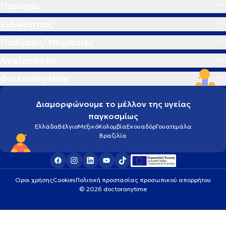
Περιοχές
Ειδικότητες
Παθήσεις/Υπηρεσίες
Αναζητήσεις
doctoranytime
Διαμορφώνουμε το μέλλον της υγείας
παγκοσμίως
Ελλάδα
Βέλγιο
Μεξικό
Κολομβία
Εκουαδόρ
Γουατεμάλα
Βραζιλία
Οροι χρήσης
Cookies
Πολιτική προστασίας προσωπικού απορρήτου
© 2026 doctoranytime