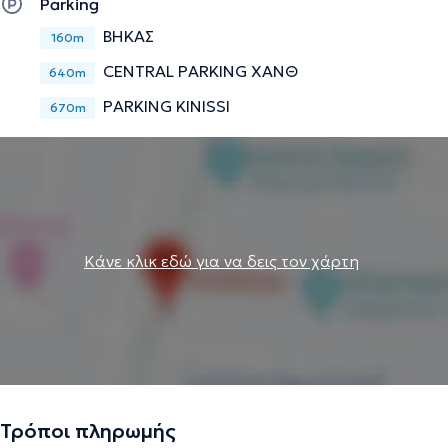
Parking
απελευθερωμένος/η από τα εμπόδια που επιφέρουν οι
όποιες ψυχικές δυσκολίες..
ΒΗΚΑΣ
160m
CENTRAL PARKING ΧΑΝΘ
640m
PARKING KINISSI
670m
Την περιγραφή επιμελείται η ομάδα του doctoranytime βασισμένη σε
επαληθευμένες πληροφορίες.
Κάνε κλικ εδώ για να δεις τον χάρτη
Τρόποι πληρωμής