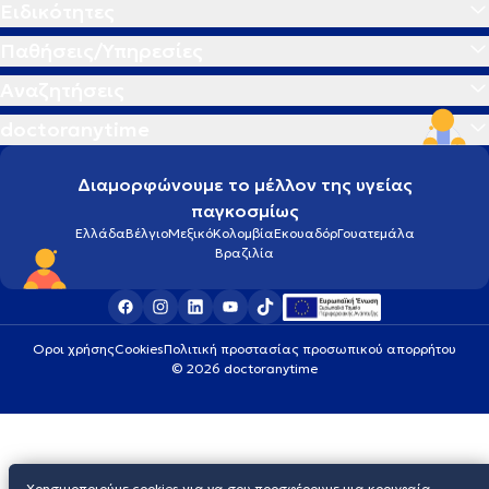
Ειδικότητες
Παθήσεις/Υπηρεσίες
Αναζητήσεις
doctoranytime
Διαμορφώνουμε το μέλλον της υγείας
παγκοσμίως
Ελλάδα
Βέλγιο
Μεξικό
Κολομβία
Εκουαδόρ
Γουατεμάλα
Βραζιλία
Οροι χρήσης
Cookies
Πολιτική προστασίας προσωπικού απορρήτου
© 2026 doctoranytime
Χρησιμοποιούμε cookies για να σου προσφέρουμε μια κορυφαία