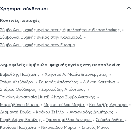
Χρήσιμοι σύνδεσμοι
Κοντινές περιοχές
Σύμβουλοι ψυχικής υγείας στους Αμπελοκήπους Θεσσαλονίκης
Σύμβουλοι ψυχικής υγείας στην Καλαμαριά
Σύμβουλοι ψυχικής υγείας στον Εύοσμο
Δημοφιλείς Σύμβουλοι ψυχικής υγείας στη Θεσσαλονίκη
Βαβελίδης Πασχάλης
Χρήστου Α. Μαρία & Συνεργάτες
Στέφα Αλεξάνδρα
Σαμαράς Aπόστολος
Λιάκου Κατερίνα
Σπύρου Θεόδωρος
Σαρικούδης Απόστολος
Τσικάκη Αναστασία |JustB Kέντρο Συμβουλευτικής
Μαρτζιβάνου Μαρία
Μητσοπούλου Μαρία
Κουλαξίζη Δήμητρα
Διαμαντή Σοφία
Κρόκου Στέλλα
Αντωνιάδης Δημήτριος
Περιβολάρης Βασίλης
Τριανταφύλλου Αργυρώ
Σούφλα Ανθία
Κασίδου Πασχαλιά
Νικολαΐδου Μαρία
Σπανός Μάνος