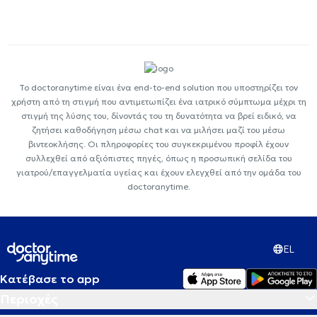
Το doctoranytime είναι ένα end-to-end solution που υποστηρίζει τον
χρήστη από τη στιγμή που αντιμετωπίζει ένα ιατρικό σύμπτωμα μέχρι τη
στιγμή της λύσης του, δίνοντάς του τη δυνατότητα να βρεί ειδικό, να
ζητήσει καθοδήγηση μέσω chat και να μιλήσει μαζί του μέσω
βιντεοκλήσης. Οι πληροφορίες του συγκεκριμένου προφίλ έχουν
συλλεχθεί από αξιόπιστες πηγές, όπως η προσωπική σελίδα του
γιατρού/επαγγελματία υγείας και έχουν ελεγχθεί από την ομάδα του
doctoranytime.
EL
Κατέβασε το app
Περιοχές