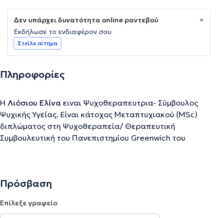
Δεν υπάρχει δυνατότητα online ραντεβού
Εκδήλωσε το ενδιαφέρον σου
Στείλε αίτημα
Πληροφορίες
Η
Λιόσιου Ελίνα
ειναι Ψυχοθεραπευτρια- Σύμβουλος
Ψυχικής Υγείας. Είναι κάτοχος Μεταπτυχιακού (MSc)
διπλώματος στη Ψυχοθεραπεία/ Θεραπευτική
Συμβουλευτική του Πανεπιστημίου Greenwich του
Λονδίνου και πτυχιούχος BA Ψυχολογίας του ACT.
Έχει 20έτη κλινική εμπειρία στο Λονδίνο και τη
Θεσσαλονίκη, σε πρωτοβάθμια δημόσια φροντίδα
Πρόσβαση
ψυχικής υγείας του Βρετανικού Εθνικού Συστήματος
Επίλεξε γραφείο
Υγείας, σε σχολεία καθως και σε πλήθος άλλων δομων
Ψυχικής Υγείας στο Λονδίνο και τη Θεσσαλονίκη. Έχει