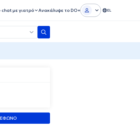
e chat με γιατρό
Ανακάλυψε το DO+
EL
ΛΕΦΩΝΟ