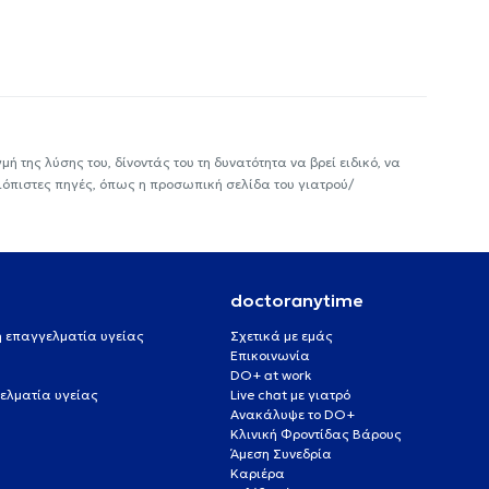
ή της λύσης του, δίνοντάς του τη δυνατότητα να βρεί ειδικό, να
ιόπιστες πηγές, όπως η προσωπική σελίδα του γιατρού/
doctoranytime
 ή επαγγελματία υγείας
Σχετικά με εμάς
Επικοινωνία
DO+ at work
ελματία υγείας
Live chat με γιατρό
Ανακάλυψε το DO+
Κλινική Φροντίδας Βάρους
Άμεση Συνεδρία
Καριέρα