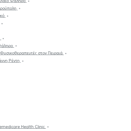
αλαιό Φάληρο
υρούπολη
ικό
α
 Φάληρο
Φυσικοθεραπευτές στον Πειραιά
άννη Ρέντη
emedicare Health Clinic