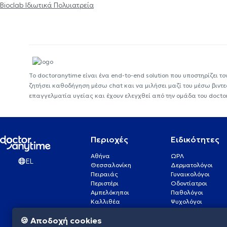
Bioclab Ιδιωτικά Πολυιατρεία
Το doctoranytime είναι ένα end-to-end solution που υποστηρίζει το
ζητήσει καθοδήγηση μέσω chat και να μιλήσει μαζί του μέσω βιντ
επαγγελματία υγείας και έχουν ελεγχθεί από την ομάδα του docto
Περιοχές
Ειδικότητες
Αθήνα
ΩΡΛ
EL
Θεσσαλονίκη
Δερματολόγοι
Πειραιάς
Γυναικολόγοι
Περιστέρι
Οδοντίατροι
Αμπελόκηποι
Παθολόγοι
Καλλιθέα
Ψυχολόγοι
Πάτρα
Οφθαλμίατροι
🍪 Αποδοχή cookies
Γλυφάδα
Ενδοκρινολόγοι