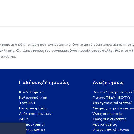
ν χρήστη από τη στιγμή που αντιμετωπίζει ένα ιατρικό σύμπτωμα μέχρι τη στιγμ
εοκλήσης. Οι πληροφορίες του συγκεκριμένου προφίλ έχουν συλλεχθεί από αξ
ranytime.
Παθήσεις/Υπηρεσίες
Αναζητήσεις
Κονδυλώματα
Βιντεοκλήση με γιατρό
Κολονοσκόπηση
Γιατροί ΠΕΔΥ - ΕΟΠΥΥ
Τεστ ΠΑΠ
Οικογενειακοί γιατροί
Γαστρεντερίτιδα
Όνομα γιατρού – επαγγ
Λεύκανση δοντιών
Όλες οι περιοχές
ΔΕΠΥ
Όλες οι ειδικότητες
Κολποσκόπηση
Άρθρα υγείας
Laser μυωπίας
Διαγνωστικά κέντρα