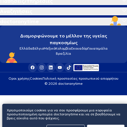
Παθήσεις/Υπηρεσίες
Αναζητήσεις
doctoranytime
Διαμορφώνουμε το μέλλον της υγείας
παγκοσμίως
Ελλάδα
Βέλγιο
Μεξικό
Κολομβία
Εκουαδόρ
Γουατεμάλα
Βραζιλία
Οροι χρήσης
Cookies
Πολιτική προστασίας προσωπικού απορρήτου
© 2026 doctoranytime
Χρησιμοποιούμε cookies για να σου προσφέρουμε μια κορυφαία
προσωποποιημένη εμπειρία doctoranytime και να σε βοηθήσουμε να
βρεις εύκολα αυτό που ψάχνεις.