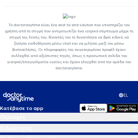
Το doctoranytime είναι ένα end-to-end solution που υποστηρίζει τον
χρήστη από τη στιγμή που αντιμετωπίζει ένα ιατρικό σύμπτωμα μέχρι τη
στιγμή της λύσης του, δίνοντάς του τη δυνατότητα να βρεί ειδικό, να
ζητήσει καθοδήγηση μέσω chat και να μιλήσει μαζί του μέσω
βιντεοκλήσης. Οι πληροφορίες του συγκεκριμένου προφίλ έχουν
συλλεχθεί από αξιόπιστες πηγές, όπως η προσωπική σελίδα του
γιατρού/επαγγελματία υγείας και έχουν ελεγχθεί από την ομάδα του
doctoranytime.
EL
Κατέβασε το app
Περιοχές
Ειδικότητες