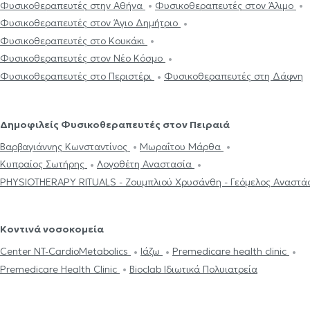
Φυσικοθεραπευτές στην Αθήνα
Φυσικοθεραπευτές στον Άλιμο
Φυσικοθεραπευτές στον Άγιο Δημήτριο
Φυσικοθεραπευτές στο Κουκάκι
Φυσικοθεραπευτές στον Νέο Κόσμο
Φυσικοθεραπευτές στο Περιστέρι
Φυσικοθεραπευτές στη Δάφνη
Δημοφιλείς Φυσικοθεραπευτές στον Πειραιά
Βαρβαγιάννης Κωνσταντίνος
Μωραΐτου Μάρθα
Κυπραίος Σωτήρης
Λογοθέτη Αναστασία
PHYSIOTHERAPY RITUALS - Ζουμπλιού Χρυσάνθη - Γεόμελος Ανασ
Κοντινά νοσοκομεία
Center NT-CardioMetabolics
Ιάζω
Premedicare health clinic
Premedicare Health Clinic
Bioclab Ιδιωτικά Πολυιατρεία