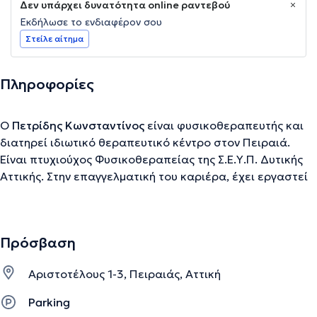
Δεν υπάρχει δυνατότητα online ραντεβού
Εκδήλωσε το ενδιαφέρον σου
Στείλε αίτημα
Πληροφορίες
Ο
Πετρίδης Κωνσταντίνος
είναι φυσικοθεραπευτής και
διατηρεί ιδιωτικό θεραπευτικό κέντρο στον Πειραιά.
Είναι πτυχιούχος Φυσικοθεραπείας της Σ.Ε.Υ.Π. Δυτικής
Αττικής. Στην επαγγελματική του καριέρα, έχει εργαστεί
ως Φυσικοθεραπευτής στο ΓΝΑ Γεννηματάς, στο Θριάσιο
Ελευσίνας, στο Κρατικό Νοσοκομείο Νίκαιας. Άξια
αναφοράς είναι η επαγγελματική του δραστηριοποίηση
Πρόσβαση
στο χώρο του αθλητισμού, καθώς έχει διατελέσει
φυσικοθεραπευτής πολλών ομάδων. Εξειδικεύεται στην
Αριστοτέλους 1-3, Πειραιάς, Αττική
Νευρολογική και Μυολογική Αποκατάσταση καθώς και τη
Φυσικοθεραπευτική αξιολόγηση και Αποκατάσταση.
Parking