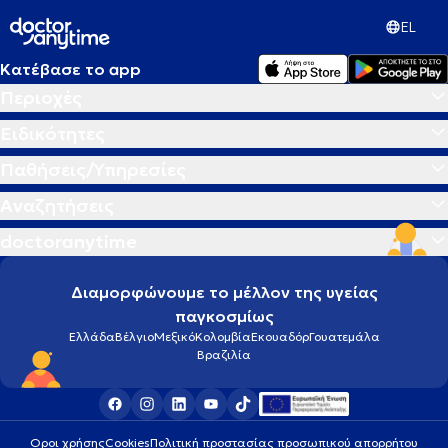
EL
Κατέβασε το app
Περιοχές
Ειδικότητες
Παθήσεις/Υπηρεσίες
Αναζητήσεις
doctoranytime
Διαμορφώνουμε το μέλλον της υγείας
παγκοσμίως
Ελλάδα
Βέλγιο
Μεξικό
Κολομβία
Εκουαδόρ
Γουατεμάλα
Βραζιλία
Οροι χρήσης
Cookies
Πολιτική προστασίας προσωπικού απορρήτου