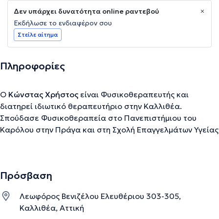
Δεν υπάρχει δυνατότητα online ραντεβού
Εκδήλωσε το ενδιαφέρον σου
Στείλε αίτημα
Πληροφορίες
Ο
Κώνστας Χρήστος
είναι Φυσικοθεραπευτής και
διατηρεί ιδιωτικό θεραπευτήριο στην Καλλιθέα.
Σπούδασε Φυσικοθεραπεία στο Πανεπιστήμιου του
Καρόλου στην Πράγα και στη Σχολή Επαγγελμάτων Υγείας
& Πρόνοιας του ΑΤΕΙ Αθηνών. Διαθέτει πολυετή εμπειρία
έχοντας εργαστεί σε μεγάλα νοσοκομεία και είναι
εξειδικευμένος στη Νευρολογική και Μυοσκελετική
Πρόσβαση
αποκατάσταση και στη Φυσικοθεραπευτική αξιολόγηση
και αποκατάσταση.
Λεωφόρος Βενιζέλου Ελευθέριου 303-305,
Καλλιθέα, Αττική