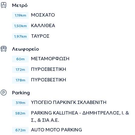
Την περιγραφή επιμελείται η ομάδα του doctoranytime βασισμένη σε
Μετρό
επαληθευμένες πληροφορίες.
ΜΟΣΧΑΤΟ
1,19km
ΚΑΛΛΙΘΕΑ
1,50km
ΤΑΥΡΟΣ
1,97km
Λεωφορείο
ΜΕΤΑΜΟΡΦΩΣΗ
60m
ΠΥΡΟΣΒΕΣΤΙΚΗ
172m
ΠΥΡΟΣΒΕΣΤΙΚΗ
178m
Parking
ΥΠΟΓΕΙΟ ΠΑΡΚΙΝΓΚ ΣΚΛΑΒΕΝΙΤΗ
319m
PARKING KALLITHEA - ΔΗΜΗΤΡΕΛΛΟΣ, Ι. &
582m
Σ., & ΣΙΑ Α.Ε.
AUTO MOTO PARKING
672m