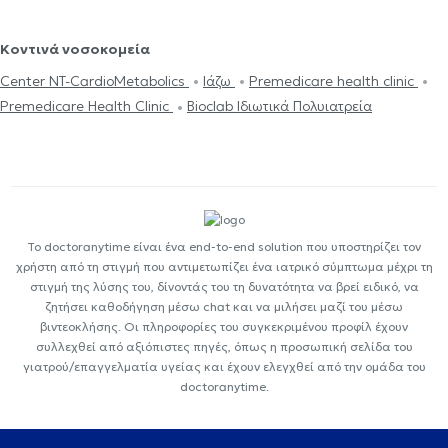
Κοντινά νοσοκομεία
Center NT-CardioMetabolics
Ιάζω
Premedicare health clinic
Premedicare Health Clinic
Bioclab Ιδιωτικά Πολυιατρεία
Το doctoranytime είναι ένα end-to-end solution που υποστηρίζει τον
χρήστη από τη στιγμή που αντιμετωπίζει ένα ιατρικό σύμπτωμα μέχρι τη
στιγμή της λύσης του, δίνοντάς του τη δυνατότητα να βρεί ειδικό, να
ζητήσει καθοδήγηση μέσω chat και να μιλήσει μαζί του μέσω
βιντεοκλήσης. Οι πληροφορίες του συγκεκριμένου προφίλ έχουν
συλλεχθεί από αξιόπιστες πηγές, όπως η προσωπική σελίδα του
γιατρού/επαγγελματία υγείας και έχουν ελεγχθεί από την ομάδα του
doctoranytime.