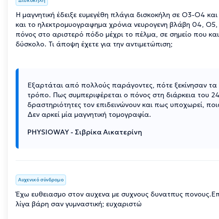
Δισκοκήλη
Η μαγνητική έδειξε ευμεγέθη πλάγια δισκοκήλη σε Ο3-Ο4 και
και το ηλεκτρομυογραφημα χρόνια νευρογενη βλάβη 04, Ο5, 
πόνος στο αριστερό πόδο μέχρι το πέλμα, σε σημείο που κα
δύσκολο. Τι άποψη έχετε για την αντιμετώπιση;
Εξαρτάται από πολλούς παράγοντες, πότε ξεκίνησαν τα
τρόπο. Πως συμπεριφέρεται ο πόνος στη διάρκεια του 2
δραστηριότητες τον επιδεινώνουν και πως υποχωρεί, ποια 
Δεν αρκεί μία μαγνητική τομογραφία.
PHYSIOWAY - Σιβρίκα Αικατερίνη
Αυχενικό σύνδρομο
Έχω ευθειασμο στον αυχενα με συχνους δυνατπυς πονους.Επ
λίγα βάρη σαν γυμναστική; ευχαριστώ