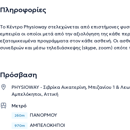
Πληροφορίες
Το Κέντρο Physioway στελεχώνεται από επιστήμονες φυσ
εμπειρία οι οποίοι μετά από την αξιολόγηση της κάθε π
εξατομικευμένα προγράμματα στον κάθε ασθενή. Οι ασθε
συνεδριών και μέσω τηλεδιάσκεψης (skype, zoom) οπότε
βαρύ πρόγραμμα που επιβάλλει ο σύγχρονος τρόπος ζωής
αναζήτηση μίας αποτελεσματικής θεραπείας. Όλοι οι συν
εξοικειωμένοι με τη σύγχρονη πραγματικότητα και τις δ
Πρόσβαση
η τεχνολογία. Οι συνεδρίες του κλινικού πιλάτες γίνονται εξατομικευμένα και εφόσον
υπάρξει πρόοδος υπάρχει η δυνατότητα συμμετοχής σε ο
PHYSIOWAY - Σιβρίκα Αικατερίνη, Μπιζανίου 1 & Λε
είναι μέχρι τρία άτομα. Στο Κέντρο Physioway οι συνεδρίες του κλινικού πιλάτες
Αμπελόκηποι, Αττική
αφορούν σε ασκήσεις σε στρώματα και στα κρεββάτια τ
CADILLAC.
Μετρό
ΠΑΝΌΡΜΟΥ
260m
Την περιγραφή επιμελείται η ομάδα του doctoranytime βασισμένη σε επαληθ
ΑΜΠΕΛΌΚΗΠΟΙ
970m