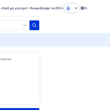
e chat με γιατρό
Ανακάλυψε το DO+
EL
ατερίνη