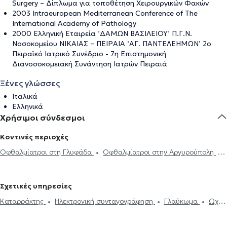
Surgery – Δίπλωμα για τοποθέτηση Χειρουργικών Φακών
2003 Intraeuropean Mediterranean Conference of The
International Academy of Pathology
2000 Ελληνική Εταιρεία ‘ΔΑΜΩΝ ΒΑΣΙΛΕΙΟΥ’ Π.Γ.Ν.
Νοσοκομείου ΝΙΚΑΙΑΣ – ΠΕΙΡΑΙΑ ‘ΑΓ. ΠΑΝΤΕΛΕΗΜΩΝ’ 2ο
Πειραϊκό Ιατρικό Συνέδριο - 7η Επιστημονική
Διανοσοκομειακή Συνάντηση Ιατρών Πειραιά
Ξένες γλώσσες
Ιταλικά
Ελληνικά
Χρήσιμοι σύνδεσμοι
Κοντινές περιοχές
Οφθαλμίατροι στη Γλυφάδα
Οφθαλμίατροι στην Αργυρούπολη
Οφθαλμίατροι στο Ελληνικό
Οφθαλμίατροι στον Άλιμο
Οφθαλμίατροι στην Ηλιούπολη
Οφθαλμίατροι στον Άγιο Δημήτριο
Σχετικές υπηρεσίες
Οφθαλμίατροι στο Παλαιό Φάληρο
Οφθαλμίατροι στη Δάφνη
Καταρράκτης
Ηλεκτρονική συνταγογράφηση
Γλαύκωμα
Ωχρά
Οφθαλμίατροι στον Βύρωνα
Οφθαλμίατροι στη Νέα Σμύρνη
κηλίδα
Επιπεφυκίτιδα
Κριθαράκι
Αστιγματισμός
Μυωπία
Οφθαλμίατροι στην Καλλιθέα
Οφθαλμίατροι στον Νέο Κόσμο