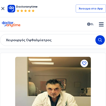
Doctoranytime
Άνοιγμα στο App
doctoranytime
EL
Χειρουργός Οφθαλμίατρος