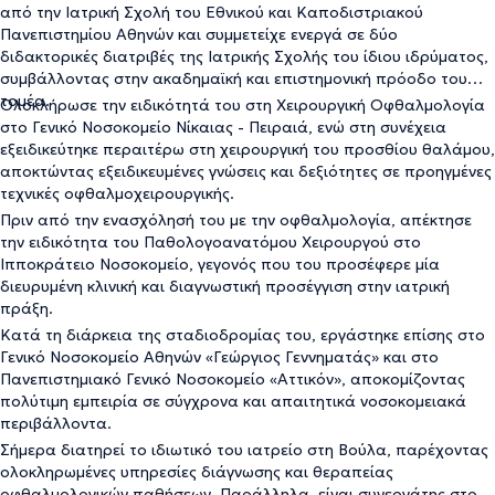
από την Ιατρική Σχολή του Εθνικού και Καποδιστριακού
Πανεπιστημίου Αθηνών και συμμετείχε ενεργά σε δύο
διδακτορικές διατριβές της Ιατρικής Σχολής του ίδιου ιδρύματος,
συμβάλλοντας στην ακαδημαϊκή και επιστημονική πρόοδο του
τομέα.
Ολοκλήρωσε την ειδικότητά του στη Χειρουργική Οφθαλμολογία
στο Γενικό Νοσοκομείο Νίκαιας - Πειραιά, ενώ στη συνέχεια
εξειδικεύτηκε περαιτέρω στη χειρουργική του προσθίου θαλάμου,
αποκτώντας εξειδικευμένες γνώσεις και δεξιότητες σε προηγμένες
τεχνικές οφθαλμοχειρουργικής.
Πριν από την ενασχόλησή του με την οφθαλμολογία, απέκτησε
την ειδικότητα του Παθολογοανατόμου Χειρουργού στο
Ιπποκράτειο Νοσοκομείο, γεγονός που του προσέφερε μία
διευρυμένη κλινική και διαγνωστική προσέγγιση στην ιατρική
πράξη.
Κατά τη διάρκεια της σταδιοδρομίας του, εργάστηκε επίσης στο
Γενικό Νοσοκομείο Αθηνών «Γεώργιος Γεννηματάς» και στο
Πανεπιστημιακό Γενικό Νοσοκομείο «Αττικόν», αποκομίζοντας
πολύτιμη εμπειρία σε σύγχρονα και απαιτητικά νοσοκομειακά
περιβάλλοντα.
Σήμερα διατηρεί το ιδιωτικό του ιατρείο στη Βούλα, παρέχοντας
ολοκληρωμένες υπηρεσίες διάγνωσης και θεραπείας
οφθαλμολογικών παθήσεων. Παράλληλα, είναι συνεργάτης στο