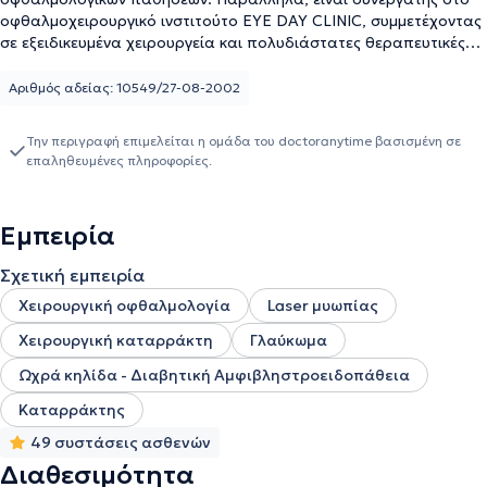
οφθαλμοχειρουργικό ινστιτούτο EYE DAY CLINIC, συμμετέχοντας
σε εξειδικευμένα χειρουργεία και πολυδιάστατες θεραπευτικές
προσεγγίσεις, με έμφαση στην ποιότητα και την ασφάλεια των
ασθενών.
Αριθμός αδείας: 10549/27-08-2002
Την περιγραφή επιμελείται η ομάδα του doctoranytime βασισμένη σε
επαληθευμένες πληροφορίες.
Εμπειρία
Σχετική εμπειρία
Χειρουργική οφθαλμολογία
Laser μυωπίας
Χειρουργική καταρράκτη
Γλαύκωμα
Ωχρά κηλίδα - Διαβητική Αμφιβληστροειδοπάθεια
Καταρράκτης
49 συστάσεις ασθενών
Διαθεσιμότητα