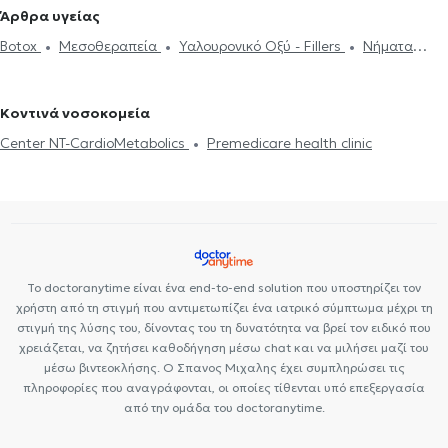
Υπερμετρωπία
PRK
Βλεφαροπλαστική
Laser μυωπίας
Οφθαλμίατροι στην Αθήνα
Οφθαλμίατροι στο Παγκράτι
Άρθρα υγείας
Χαλάζιο
Κερατόκωνος
Φλουοροαγγειογραφία
Πιστοποιητικά
Οφθαλμίατροι στην Καισαριανή
Οφθαλμίατροι στο Κουκάκι
Botox
Μεσοθεραπεία
Υαλουρονικό Οξύ - Fillers
Νήματα
υγείας για εργασία
Botox
Μεσοθεραπεία
Υαλουρονικό Οξύ -
Οφθαλμίατροι στον Πειραιά
Οφθαλμίατροι στο Μαρκόπουλο
Προσώπου (Lifting)
Αποκόλληση αμφιβληστροειδούς
Fillers
Στραβισμός
Οφθαλμίατροι στα Πετράλωνα
Οφθαλμίατροι στα Ιλίσια
Βλεφαροπλαστική
Γλαύκωμα
Καταρράκτης
Ωχρά κηλίδα
Κοντινά νοσοκομεία
Laser μυωπίας
Center NT-CardioMetabolics
Premedicare health clinic
Το doctoranytime είναι ένα end-to-end solution που υποστηρίζει τον
χρήστη από τη στιγμή που αντιμετωπίζει ένα ιατρικό σύμπτωμα μέχρι τη
στιγμή της λύσης του, δίνοντας του τη δυνατότητα να βρεί τον ειδικό που
χρειάζεται, να ζητήσει καθοδήγηση μέσω chat και να μιλήσει μαζί του
μέσω βιντεοκλήσης. Ο Σπανος Μιχαλης έχει συμπληρώσει τις
πληροφορίες που αναγράφονται, οι οποίες τίθενται υπό επεξεργασία
από την ομάδα του doctoranytime.