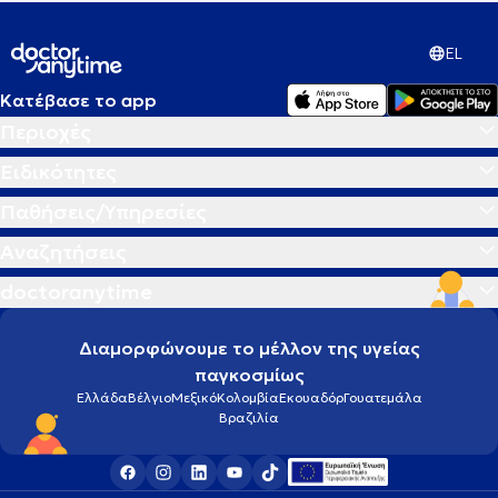
EL
Κατέβασε το app
Περιοχές
Ειδικότητες
Παθήσεις/Υπηρεσίες
Αναζητήσεις
doctoranytime
Διαμορφώνουμε το μέλλον της υγείας
παγκοσμίως
Ελλάδα
Βέλγιο
Μεξικό
Κολομβία
Εκουαδόρ
Γουατεμάλα
Βραζιλία