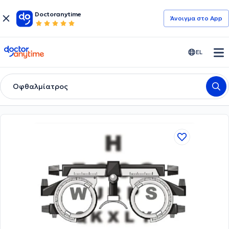
Doctoranytime
Άνοιγμα στο App
doctoranytime
EL
Οφθαλμίατρος