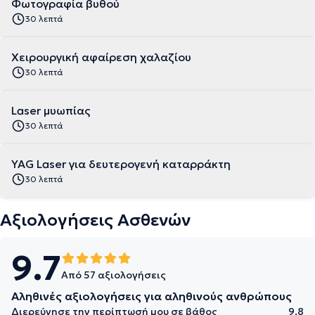
Φωτογραφία βυθού
30 λεπτά
Χειρουργική αφαίρεση χαλαζίου
30 λεπτά
Laser μυωπίας
30 λεπτά
YAG Laser για δευτερογενή καταρράκτη
30 λεπτά
Αξιολογήσεις Ασθενών
9.7
Από 57 αξιολογήσεις
Αληθινές αξιολογήσεις για αληθινούς ανθρώπους
Διερεύνησε την περίπτωσή μου σε βάθος
9.8