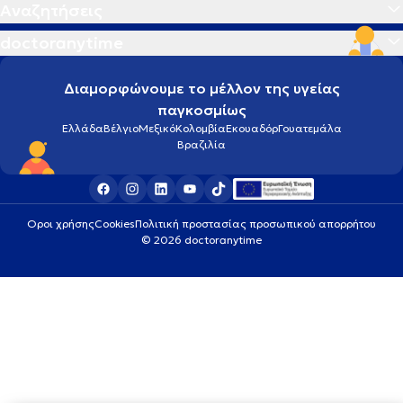
Αναζητήσεις
doctoranytime
Διαμορφώνουμε το μέλλον της υγείας
παγκοσμίως
Ελλάδα
Βέλγιο
Μεξικό
Κολομβία
Εκουαδόρ
Γουατεμάλα
Βραζιλία
Οροι χρήσης
Cookies
Πολιτική προστασίας προσωπικού απορρήτου
© 2026 doctoranytime