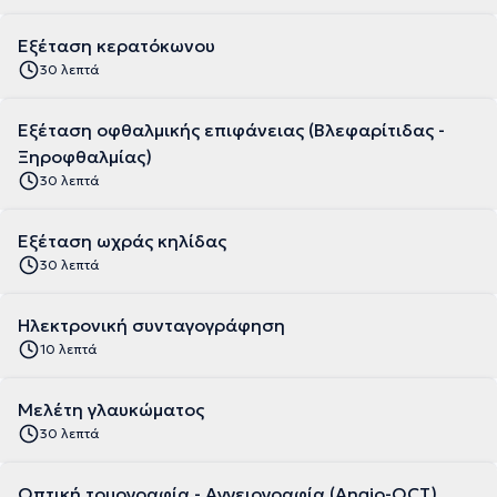
Εξέταση κερατόκωνου
30 λεπτά
Εξέταση οφθαλμικής επιφάνειας (Βλεφαρίτιδας -
Ξηροφθαλμίας)
30 λεπτά
Εξέταση ωχράς κηλίδας
30 λεπτά
Ηλεκτρονική συνταγογράφηση
10 λεπτά
Μελέτη γλαυκώματος
30 λεπτά
Οπτική τομογραφία - Αγγειογραφία (Angio-OCT)