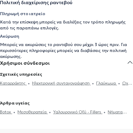
Πολιτική διαχείρισης ραντεβού
Πληρωμή στο ιατρείο
Κατά την επίσκεψη μπορείς να διαλέξεις τον τρόπο πληρωμής
από τις παραπάνω επιλογές.
Ακύρωση
Μπορείς να ακυρώσεις το ραντεβού σου μέχρι 3 ώρες πριν. Για
περισσότερες πληροφορίες μπορείς να διαβάσεις την
πολιτική
ακύρωσης
.
Χρήσιμοι σύνδεσμοι
Σχετικές υπηρεσίες
Καταρράκτης
Ηλεκτρονική συνταγογράφηση
Γλαύκωμα
Ωχρά
κηλίδα
Επιπεφυκίτιδα
Κριθαράκι
Αστιγματισμός
Μυωπία
Υπερμετρωπία
PRK
Βλεφαροπλαστική
Laser μυωπίας
Άρθρα υγείας
Χαλάζιο
Κερατόκωνος
Φλουοροαγγειογραφία
Πιστοποιητικά
Botox
Μεσοθεραπεία
Υαλουρονικό Οξύ - Fillers
Νήματα
υγείας για εργασία
Botox
Μεσοθεραπεία
Υαλουρονικό Οξύ -
Προσώπου (Lifting)
Αποκόλληση αμφιβληστροειδούς
Fillers
Στραβισμός
Βλεφαροπλαστική
Laser μυωπίας
Γλαύκωμα
Καταρράκτης