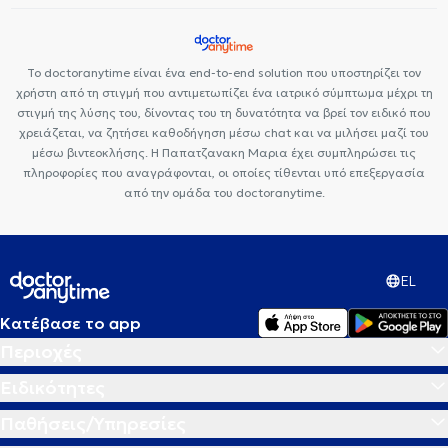
Ωχρά κηλίδα
Το doctoranytime είναι ένα end-to-end solution που υποστηρίζει τον
χρήστη από τη στιγμή που αντιμετωπίζει ένα ιατρικό σύμπτωμα μέχρι τη
στιγμή της λύσης του, δίνοντας του τη δυνατότητα να βρεί τον ειδικό που
χρειάζεται, να ζητήσει καθοδήγηση μέσω chat και να μιλήσει μαζί του
μέσω βιντεοκλήσης. Η Παπατζανακη Μαρια έχει συμπληρώσει τις
πληροφορίες που αναγράφονται, οι οποίες τίθενται υπό επεξεργασία
από την ομάδα του doctoranytime.
EL
Κατέβασε το app
Περιοχές
Ειδικότητες
Παθήσεις/Υπηρεσίες