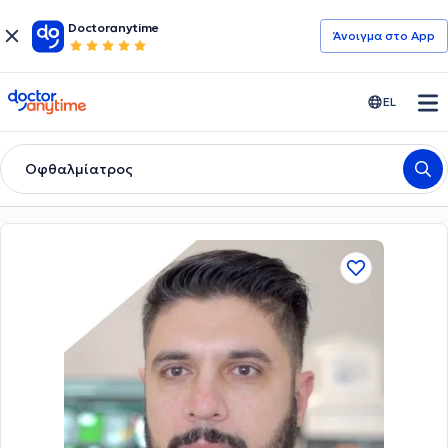
Doctoranytime
Άνοιγμα στο App
doctoranytime
EL
Οφθαλμίατρος