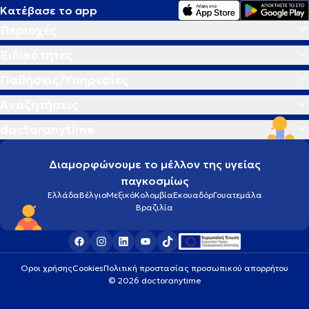
Κατέβασε το app
Περιοχές
Ειδικότητες
Παθήσεις/Υπηρεσίες
Αναζητήσεις
doctoranytime
Διαμορφώνουμε το μέλλον της υγείας
παγκοσμίως
Ελλάδα
Βέλγιο
Μεξικό
Κολομβία
Εκουαδόρ
Γουατεμάλα
Βραζιλία
Οροι χρήσης
Cookies
Πολιτική προστασίας προσωπικού απορρήτου
© 2026 doctoranytime