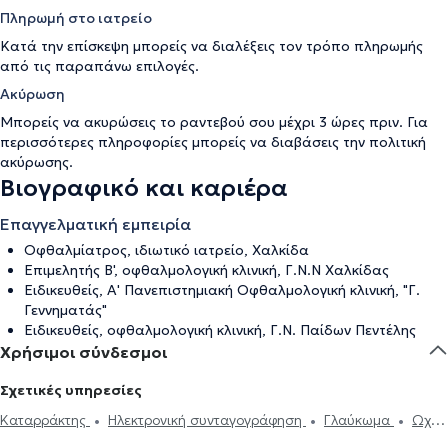
Πληρωμή στο ιατρείο
Κατά την επίσκεψη μπορείς να διαλέξεις τον τρόπο πληρωμής
από τις παραπάνω επιλογές.
Ακύρωση
Μπορείς να ακυρώσεις το ραντεβού σου μέχρι 3 ώρες πριν. Για
περισσότερες πληροφορίες μπορείς να διαβάσεις την
πολιτική
ακύρωσης
.
Βιογραφικό και καριέρα
Επαγγελματική εμπειρία
Οφθαλμίατρος, ιδιωτικό ιατρείο, Χαλκίδα
Επιμελητής Β', οφθαλμολογική κλινική, Γ.Ν.Ν Χαλκίδας
Ειδικευθείς, Α' Πανεπιστημιακή Οφθαλμολογική κλινική, "Γ.
Γεννηματάς"
Ειδικευθείς, οφθαλμολογική κλινική, Γ.Ν. Παίδων Πεντέλης
Χρήσιμοι σύνδεσμοι
Σχετικές υπηρεσίες
Καταρράκτης
Ηλεκτρονική συνταγογράφηση
Γλαύκωμα
Ωχρά
κηλίδα
Επιπεφυκίτιδα
Κριθαράκι
Αστιγματισμός
Μυωπία