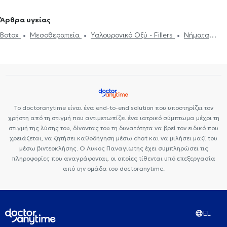
Υπερμετρωπία
PRK
Βλεφαροπλαστική
Laser μυωπίας
Άρθρα υγείας
Χαλάζιο
Κερατόκωνος
Φλουοροαγγειογραφία
Πιστοποιητικά
Botox
Μεσοθεραπεία
Υαλουρονικό Οξύ - Fillers
Νήματα
υγείας για εργασία
Botox
Μεσοθεραπεία
Υαλουρονικό Οξύ -
Προσώπου (Lifting)
Αποκόλληση αμφιβληστροειδούς
Fillers
Στραβισμός
Βλεφαροπλαστική
Laser μυωπίας
Γλαύκωμα
Καταρράκτης
Ωχρά κηλίδα
Το doctoranytime είναι ένα end-to-end solution που υποστηρίζει τον
χρήστη από τη στιγμή που αντιμετωπίζει ένα ιατρικό σύμπτωμα μέχρι τη
στιγμή της λύσης του, δίνοντας του τη δυνατότητα να βρεί τον ειδικό που
χρειάζεται, να ζητήσει καθοδήγηση μέσω chat και να μιλήσει μαζί του
μέσω βιντεοκλήσης. Ο Λυκος Παναγιωτης έχει συμπληρώσει τις
πληροφορίες που αναγράφονται, οι οποίες τίθενται υπό επεξεργασία
από την ομάδα του doctoranytime.
EL