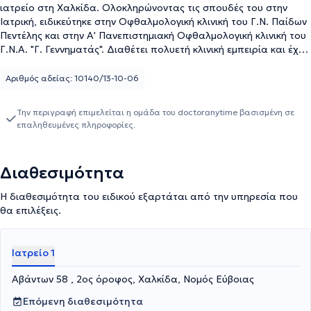
ιατρείο στη Χαλκίδα. Ολοκληρώνοντας τις σπουδές του στην
Ιατρική, ειδικεύτηκε στην Οφθαλμολογική κλινική του Γ.Ν. Παίδων
Πεντέλης και στην Α' Πανεπιστημιακή Οφθαλμολογική κλινική του
Γ.Ν.Α. "Γ. Γεννηματάς". Διαθέτει πολυετή κλινική εμπειρία και έχει
διατελέσει Επιμελητής Β' στην οφθαλμολογική κλινική του Γ.Ν.Ν
Χαλκίδας.
Αριθμός αδείας: 10140/13-10-06
Την περιγραφή επιμελείται η ομάδα του doctoranytime βασισμένη σε
επαληθευμένες πληροφορίες.
Διαθεσιμότητα
Η διαθεσιμότητα του ειδικού εξαρτάται από την υπηρεσία που
θα επιλέξεις.
Ιατρείο 1
Αβάντων 58 , 2ος όροφος, Χαλκίδα, Νομός Εύβοιας
Επόμενη διαθεσιμότητα