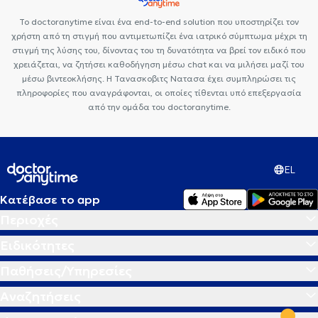
Το doctoranytime είναι ένα end-to-end solution που υποστηρίζει τον
χρήστη από τη στιγμή που αντιμετωπίζει ένα ιατρικό σύμπτωμα μέχρι τη
στιγμή της λύσης του, δίνοντας του τη δυνατότητα να βρεί τον ειδικό που
χρειάζεται, να ζητήσει καθοδήγηση μέσω chat και να μιλήσει μαζί του
μέσω βιντεοκλήσης. Η Τανασκοβιτς Νατασα έχει συμπληρώσει τις
πληροφορίες που αναγράφονται, οι οποίες τίθενται υπό επεξεργασία
από την ομάδα του doctoranytime.
EL
Κατέβασε το app
Περιοχές
Ειδικότητες
Παθήσεις/Υπηρεσίες
Αναζητήσεις