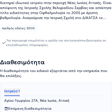
διατηρεί ιδιωτικό ιατρείο στην περιοχή Νέας Ιωνίας Αττικής. Είναι
απόφοιτη της Ιατρικής Σχολής Βελιγραδίου Σερβίας και απέκτησε
τίτλο ειδικότητας στην Οφθαλμολογία το 2005 με άριστη
βαθμολογία. Αναγνώρισε την Ιατρική Σχολή στο ΔΙΚΑΤΣΑ το
2006 και ειδικότητα στην Οφθαλμολογία στην Αθήνα το 2010.
Εργάστηκε στο Ερευνητικό και Θεραπευτικό Ινστιτούτο
Αριθμός αδείας: 8306
«Οφθαλμός» από 2007 έως 2021 στο Τμήμα Γενικής
Οφθαλμολογίας, Τμήμα Καταρράκτη και Τμήμα Χαμηλής και
Την περιγραφή επιμελείται η ομάδα του doctoranytime βασισμένη σε
Αθλητικής Όρασης. Συνεργάστηκε σαν έμμεσος συνεργάτης στο
επαληθευμένες πληροφορίες.
Νοσοκομείο «Υγεία» (Α Οφθαλμολογική Κλινική) από 2007 εώς
2015. Παρακολούθησε πολυάριθμα συνέδρια στην Ελλάδα και
στο εξωτερικό. Είναι μέλος της Ελληνικής Οφθαλμολογικής
Διαθεσιμότητα
Εταιρείας. Συνεργάζεται με την Οφθαλμολογική Κλινική
«Υπαπαντή» και το Οφθαλμολογικό Κέντρο «ΟΜΜΑ».
Η διαθεσιμότητα του ειδικού εξαρτάται από την υπηρεσία που
θα επιλέξεις.
Ιατρείο 1
Αγίου Γεωργίου 27Α, Νέα Ιωνία, Αττική
Επόμενη διαθεσιμότητα