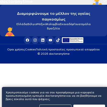
doctoranytime
Διαμορφώνουμε το μέλλον της υγείας
παγκοσμίως
Ελλάδα
Βέλγιο
Μεξικό
Κολομβία
Εκουαδόρ
Γουατεμάλα
Βραζιλία
Οροι χρήσης
Cookies
Πολιτική προστασίας προσωπικού απορρήτου
© 2026 doctoranytime
Χρησιμοποιούμε cookies για να σου προσφέρουμε μια κορυφαία
προσωποποιημένη εμπειρία doctoranytime και να σε βοηθήσουμε να
βρεις εύκολα αυτό που ψάχνεις.