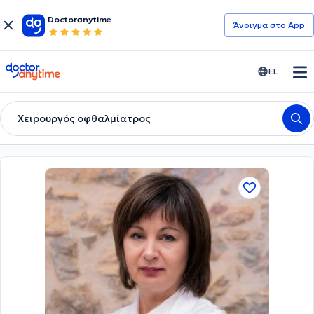
Doctoranytime
Άνοιγμα στο App
doctoranytime
EL
Χειρουργός οφθαλμίατρος