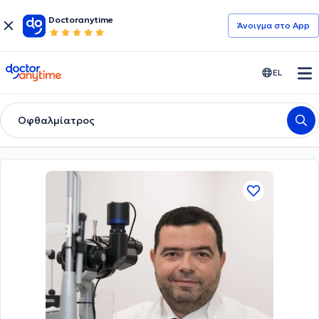
Doctoranytime
Άνοιγμα στο App
doctoranytime
EL
Οφθαλμίατρος