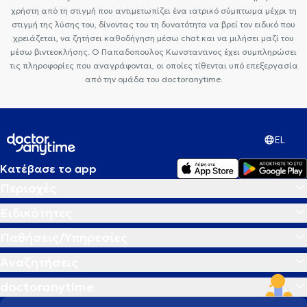
χρήστη από τη στιγμή που αντιμετωπίζει ένα ιατρικό σύμπτωμα μέχρι τη
στιγμή της λύσης του, δίνοντας του τη δυνατότητα να βρεί τον ειδικό που
χρειάζεται, να ζητήσει καθοδήγηση μέσω chat και να μιλήσει μαζί του
μέσω βιντεοκλήσης. Ο Παπαδοπουλος Κωνσταντινος έχει συμπληρώσει
τις πληροφορίες που αναγράφονται, οι οποίες τίθενται υπό επεξεργασία
από την ομάδα του doctoranytime.
EL
Κατέβασε το app
Περιοχές
Ειδικότητες
Παθήσεις/Υπηρεσίες
Αναζητήσεις
doctoranytime