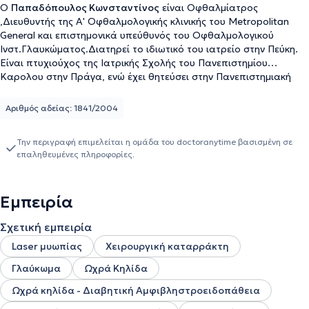
Ο
Παπαδόπουλος Κωνσταντίνος
είναι Οφθαλμίατρος
,Διευθυντής της Α' Οφθαλμολογικής κλινικής του Metropolitan
General και επιστημονικά υπεύθυνός του Οφθαλμολογικού
Ινστ.Γλαυκώματος.Διατηρεί το ιδιωτικό του ιατρείο στην Πεύκη.
Είναι πτυχιούχος της Ιατρικής Σχολής του Πανεπιστημίου
Καρολου στην Πράγα, ενώ έχει θητεύσει στην Πανεπιστημιακή
Κλινική του Γ. Γεννηματάς. Στο ιδιωτικό του ιατρείο αναλαμβάνει
πλήθος περιστατικών που άπτονται όλου του φάσματος της
Αριθμός αδείας: 1841/2004
Ειδικότητάς του έχοντας στο επίκεντρο πάντα την καλύτερη
δυνατή εξυπηρέτηση των εξατομικευμένων αναγκών κάθε ασθενή
Την περιγραφή επιμελείται η ομάδα του doctoranytime βασισμένη σε
που αναλαμβάνει.
επαληθευμένες πληροφορίες.
Εμπειρία
Σχετική εμπειρία
Laser μυωπίας
Χειρουργική καταρράκτη
Γλαύκωμα
Ωχρά Κηλίδα
Ωχρά κηλίδα - Διαβητική Αμφιβληστροειδοπάθεια