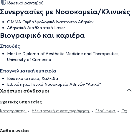
Ιδιωτικό ραντεβού
Συνεργασίες με Νοσοκομεία/Κλινικές
OMMA Οφθαλμολογικό Ινστιτούτο Αθηνών
Αθηναϊκό Διαθλαστικό Laser
Βιογραφικό και καριέρα
Σπουδές
Master Diploma of Aesthetic Medicine and Therapeutics,
University of Camerino
Επαγγελματική εμπειρία
Ιδιωτικό ιατρείο, Χαλκίδα
Ειδικότητα, Γενικό Νοσοκομείο Αθηνών ''Λαϊκό''
Χρήσιμοι σύνδεσμοι
Σχετικές υπηρεσίες
Καταρράκτης
Ηλεκτρονική συνταγογράφηση
Γλαύκωμα
Ωχρά
κηλίδα
Επιπεφυκίτιδα
Κριθαράκι
Αστιγματισμός
Μυωπία
Υπερμετρωπία
PRK
Βλεφαροπλαστική
Laser μυωπίας
Άρθρα υγείας