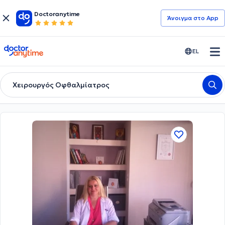
Doctoranytime
Άνοιγμα στο App
doctoranytime
EL
Χειρουργός Οφθαλμίατρος