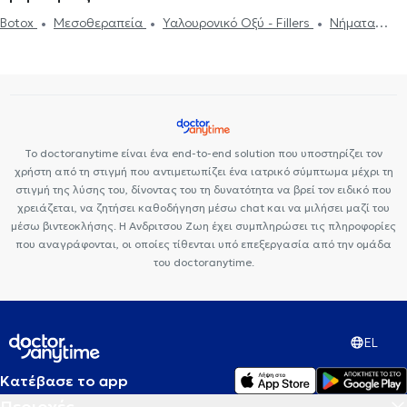
Χαλάζιο
Κερατόκωνος
Φλουοροαγγειογραφία
Πιστοποιητικά
Botox
Μεσοθεραπεία
Υαλουρονικό Οξύ - Fillers
Νήματα
υγείας για εργασία
Botox
Μεσοθεραπεία
Υαλουρονικό Οξύ -
Προσώπου (Lifting)
Αποκόλληση αμφιβληστροειδούς
Fillers
Στραβισμός
Βλεφαροπλαστική
Γλαύκωμα
Καταρράκτης
Ωχρά κηλίδα
Laser μυωπίας
Το doctoranytime είναι ένα end-to-end solution που υποστηρίζει τον
χρήστη από τη στιγμή που αντιμετωπίζει ένα ιατρικό σύμπτωμα μέχρι τη
στιγμή της λύσης του, δίνοντας του τη δυνατότητα να βρεί τον ειδικό που
χρειάζεται, να ζητήσει καθοδήγηση μέσω chat και να μιλήσει μαζί του
μέσω βιντεοκλήσης. Η Ανδριτσου Ζωη έχει συμπληρώσει τις πληροφορίες
που αναγράφονται, οι οποίες τίθενται υπό επεξεργασία από την ομάδα
του doctoranytime.
EL
Κατέβασε το app
Περιοχές