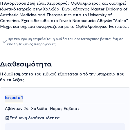
Η
Ανδρίτσου Ζωή
είναι Χειρουργός Οφθαλμίατρος και διατηρεί
ιδιωτικό ιατρείο στην Χαλκίδα. Είναι κάτοχος Master Diploma of
Aesthetic Medicine and Therapeutics από το University of
Camerino. Έχει ειδικευθεί στο Γενικό Νοσοκομείο Αθηνών ''Λαϊκό''.
Μέχρι και σήμερα συνεργάζεται με το Οφθαλμολογικό Ινστιτούτο
Αθηνών - ΟΜΜΑ και με το Αθηναϊκό Διαθλαστικό Laser, ένα από
τα μεγαλύτερα κέντρα στην Ευρώπη. Το ιατρέιο της είναι ένας
Την περιγραφή επιμελείται η ομάδα του doctoranytime βασισμένη σε
φιλικός και πλήρως εξοπλισμένος χώρος, που προσφέρονται
επαληθευμένες πληροφορίες.
πλήθος οφθαλμολογικών υπηρεσιών με στόχο τη διερεύνηση της
πάθησης και την ορθή ίαση αυτής.
Διαθεσιμότητα
Η διαθεσιμότητα του ειδικού εξαρτάται από την υπηρεσία που
θα επιλέξεις.
Ιατρείο 1
Αβάντων 24, Χαλκίδα, Νομός Εύβοιας
Επόμενη διαθεσιμότητα