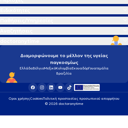
Ειδικότητες
Παθήσεις/Υπηρεσίες
Αναζητήσεις
doctoranytime
Διαμορφώνουμε το μέλλον της υγείας
παγκοσμίως
Ελλάδα
Βέλγιο
Μεξικό
Κολομβία
Εκουαδόρ
Γουατεμάλα
Βραζιλία
Οροι χρήσης
Cookies
Πολιτική προστασίας προσωπικού απορρήτου
© 2026 doctoranytime